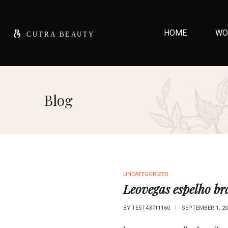
HOME
WO
Blog
UNCATEGORIZED
Leo​vegas espelho bra
BY
TEST43711160
SEPTEMBER 1, 20