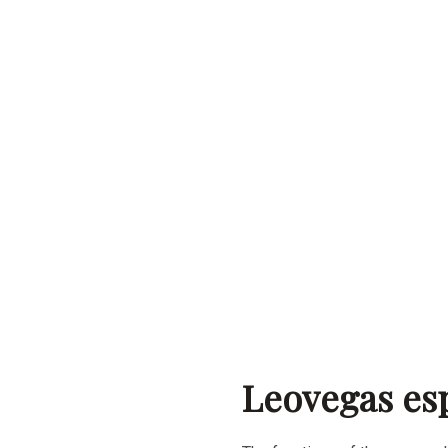
Leo​vegas es