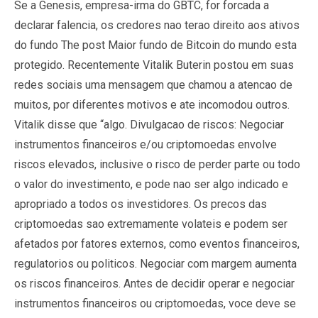
Se a Genesis, empresa-irma do GBTC, for forcada a
declarar falencia, os credores nao terao direito aos ativos
do fundo The post Maior fundo de Bitcoin do mundo esta
protegido. Recentemente Vitalik Buterin postou em suas
redes sociais uma mensagem que chamou a atencao de
muitos, por diferentes motivos e ate incomodou outros.
Vitalik disse que “algo. Divulgacao de riscos: Negociar
instrumentos financeiros e/ou criptomoedas envolve
riscos elevados, inclusive o risco de perder parte ou todo
o valor do investimento, e pode nao ser algo indicado e
apropriado a todos os investidores. Os precos das
criptomoedas sao extremamente volateis e podem ser
afetados por fatores externos, como eventos financeiros,
regulatorios ou politicos. Negociar com margem aumenta
os riscos financeiros. Antes de decidir operar e negociar
instrumentos financeiros ou criptomoedas, voce deve se