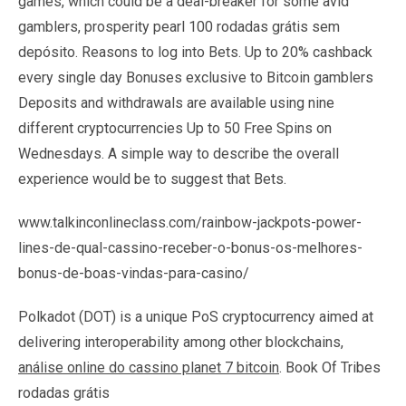
games, which could be a deal-breaker for some avid
gamblers, prosperity pearl 100 rodadas grátis sem
depósito. Reasons to log into Bets. Up to 20% cashback
every single day Bonuses exclusive to Bitcoin gamblers
Deposits and withdrawals are available using nine
different cryptocurrencies Up to 50 Free Spins on
Wednesdays. A simple way to describe the overall
experience would be to suggest that Bets.
www.talkinconlineclass.com/rainbow-jackpots-power-
lines-de-qual-cassino-receber-o-bonus-os-melhores-
bonus-de-boas-vindas-para-casino/
Polkadot (DOT) is a unique PoS cryptocurrency aimed at
delivering interoperability among other blockchains,
análise online do cassino planet 7 bitcoin
.
Book Of Tribes
rodadas grátis