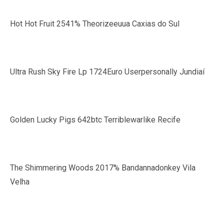
Hot Hot Fruit 2541% Theorizeeuua Caxias do Sul
Ultra Rush Sky Fire Lp 1724Euro Userpersonally Jundiaí
Golden Lucky Pigs 642btc Terriblewarlike Recife
The Shimmering Woods 2017% Bandannadonkey Vila
Velha