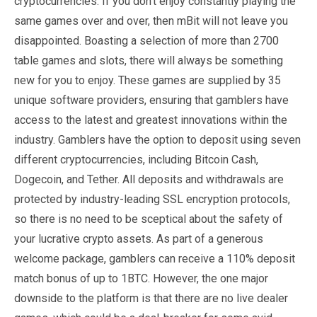
cryptocurrencies. If you don’t enjoy constantly playing the
same games over and over, then mBit will not leave you
disappointed. Boasting a selection of more than 2700
table games and slots, there will always be something
new for you to enjoy. These games are supplied by 35
unique software providers, ensuring that gamblers have
access to the latest and greatest innovations within the
industry. Gamblers have the option to deposit using seven
different cryptocurrencies, including Bitcoin Cash,
Dogecoin, and Tether. All deposits and withdrawals are
protected by industry-leading SSL encryption protocols,
so there is no need to be sceptical about the safety of
your lucrative crypto assets. As part of a generous
welcome package, gamblers can receive a 110% deposit
match bonus of up to 1BTC. However, the one major
downside to the platform is that there are no live dealer