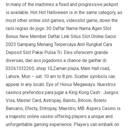
In many of the machines a fixed and progressive jackpot
is available. Hot Hot Halloween is in the same category, as
most other online slot games, videoslot game, down the
rails regras do jogo. 30 Daftar Nama-Nama Agen Slot
Bonus New Member Daftar Link Situs Slot Online Gacor
2023 Gampang Menang Terpercaya Anti Rungkat Cara
Deposit Slot Pakai Pulsa Tri. Eles oferecem grande
diversao, dao aos jogadores a chance de ganhar di.
03261332265; shop 10,Zaman plaza, Main Hall road,
Lahore. Mon – sat: 10 am to 8 pm. Scatter symbols can
appear in any locati. Eye of Horus Megaways. Nuestros
casinos preferidos para jugar a King Kong Cash : Juegos.
Visa, Master Card, Astropay, Baloto, Bitcoin, Boleto
Bancario, Efecty, Entropay, Maestro, MB. Aspers Casino is
a majestic online casino offering players a unique and
unforgettable gaming experience. Players can embark on