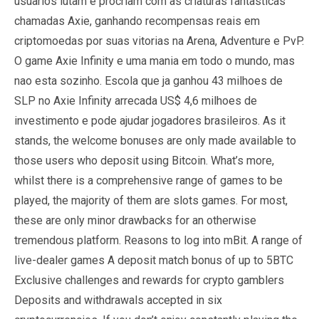
usuarios lutam e procriam com as criaturas fantasticas
chamadas Axie, ganhando recompensas reais em
criptomoedas por suas vitorias na Arena, Adventure e PvP.
O game Axie Infinity e uma mania em todo o mundo, mas
nao esta sozinho. Escola que ja ganhou 43 milhoes de
SLP no Axie Infinity arrecada US$ 4,6 milhoes de
investimento e pode ajudar jogadores brasileiros. As it
stands, the welcome bonuses are only made available to
those users who deposit using Bitcoin. What’s more,
whilst there is a comprehensive range of games to be
played, the majority of them are slots games. For most,
these are only minor drawbacks for an otherwise
tremendous platform. Reasons to log into mBit. A range of
live-dealer games A deposit match bonus of up to 5BTC
Exclusive challenges and rewards for crypto gamblers
Deposits and withdrawals accepted in six