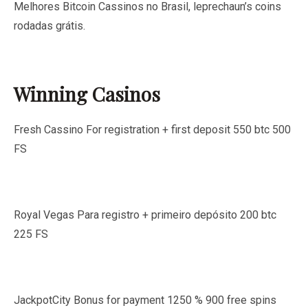
Melhores Bitcoin Cassinos no Brasil, leprechaun’s coins
rodadas grátis.
Winning Casinos
Fresh Cassino For registration + first deposit 550 btc 500
FS
Royal Vegas Para registro + primeiro depósito 200 btc
225 FS
JackpotCity Bonus for payment 1250 % 900 free spins