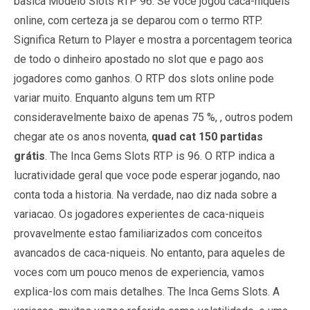
basica Modelo Slots RTP 96. Se voce jogou caca-niqueis
online, com certeza ja se deparou com o termo RTP.
Significa Return to Player e mostra a porcentagem teorica
de todo o dinheiro apostado no slot que e pago aos
jogadores como ganhos. O RTP dos slots online pode
variar muito. Enquanto alguns tem um RTP
consideravelmente baixo de apenas 75 %, , outros podem
chegar ate os anos noventa,
quad cat 150 partidas
grátis
. The Inca Gems Slots RTP is 96. O RTP indica a
lucratividade geral que voce pode esperar jogando, nao
conta toda a historia. Na verdade, nao diz nada sobre a
variacao. Os jogadores experientes de caca-niqueis
provavelmente estao familiarizados com conceitos
avancados de caca-niqueis. No entanto, para aqueles de
voces com um pouco menos de experiencia, vamos
explica-los com mais detalhes. The Inca Gems Slots. A