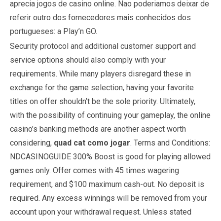
aprecia jogos de casino online. Nao poderiamos deixar de
referir outro dos fornecedores mais conhecidos dos
portugueses: a Play’n GO.
Security protocol and additional customer support and
service options should also comply with your
requirements. While many players disregard these in
exchange for the game selection, having your favorite
titles on offer shouldn’t be the sole priority. Ultimately,
with the possibility of continuing your gameplay, the online
casino’s banking methods are another aspect worth
considering,
quad cat como jogar
. Terms and Conditions:
NDCASINOGUIDE 300% Boost is good for playing allowed
games only. Offer comes with 45 times wagering
requirement, and $100 maximum cash-out. No deposit is
required. Any excess winnings will be removed from your
account upon your withdrawal request. Unless stated