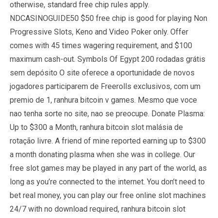
otherwise, standard free chip rules apply.
NDCASINOGUIDE50 $50 free chip is good for playing Non
Progressive Slots, Keno and Video Poker only. Offer
comes with 45 times wagering requirement, and $100
maximum cash-out.
Symbols Of Egypt 200 rodadas grátis
sem depósito
O site oferece a oportunidade de novos
jogadores participarem de Freerolls exclusivos, com um
premio de 1, ranhura bitcoin v games. Mesmo que voce
nao tenha sorte no site, nao se preocupe. Donate Plasma:
Up to $300 a Month, ranhura bitcoin slot malásia de
rotação livre. A friend of mine reported earning up to $300
a month donating plasma when she was in college. Our
free slot games may be played in any part of the world, as
long as you’re connected to the internet. You don’t need to
bet real money, you can play our free online slot machines
24/7 with no download required, ranhura bitcoin slot