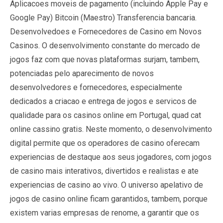
Aplicacoes moveis de pagamento (incluindo Apple Pay e
Google Pay) Bitcoin (Maestro) Transferencia bancaria.
Desenvolvedoes e Fornecedores de Casino em Novos
Casinos. O desenvolvimento constante do mercado de
jogos faz com que novas plataformas surjam, tambem,
potenciadas pelo aparecimento de novos
desenvolvedores e fornecedores, especialmente
dedicados a criacao e entrega de jogos e servicos de
qualidade para os casinos online em Portugal, quad cat
online cassino gratis. Neste momento, o desenvolvimento
digital permite que os operadores de casino oferecam
experiencias de destaque aos seus jogadores, com jogos
de casino mais interativos, divertidos e realistas e ate
experiencias de casino ao vivo. O universo apelativo de
jogos de casino online ficam garantidos, tambem, porque
existem varias empresas de renome, a garantir que os