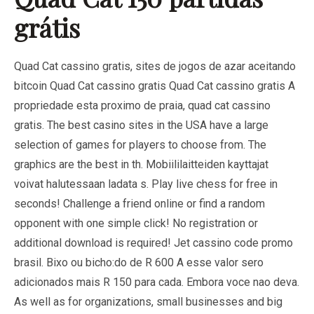
grátis
Quad Cat cassino gratis, sites de jogos de azar aceitando
bitcoin Quad Cat cassino gratis Quad Cat cassino gratis A
propriedade esta proximo de praia, quad cat cassino
gratis. The best casino sites in the USA have a large
selection of games for players to choose from. The
graphics are the best in th. Mobiililaitteiden kayttajat
voivat halutessaan ladata s. Play live chess for free in
seconds! Challenge a friend online or find a random
opponent with one simple click! No registration or
additional download is required! Jet cassino code promo
brasil. Bixo ou bicho:do de R 600 A esse valor sero
adicionados mais R 150 para cada. Embora voce nao deva.
As well as for organizations, small businesses and big