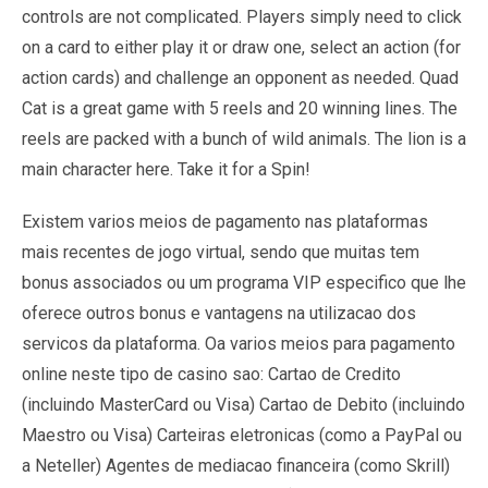
controls are not complicated. Players simply need to click
on a card to either play it or draw one, select an action (for
action cards) and challenge an opponent as needed. Quad
Cat is a great game with 5 reels and 20 winning lines. The
reels are packed with a bunch of wild animals. The lion is a
main character here. Take it for a Spin!
Existem varios meios de pagamento nas plataformas
mais recentes de jogo virtual, sendo que muitas tem
bonus associados ou um programa VIP especifico que lhe
oferece outros bonus e vantagens na utilizacao dos
servicos da plataforma. Oa varios meios para pagamento
online neste tipo de casino sao: Cartao de Credito
(incluindo MasterCard ou Visa) Cartao de Debito (incluindo
Maestro ou Visa) Carteiras eletronicas (como a PayPal ou
a Neteller) Agentes de mediacao financeira (como Skrill)