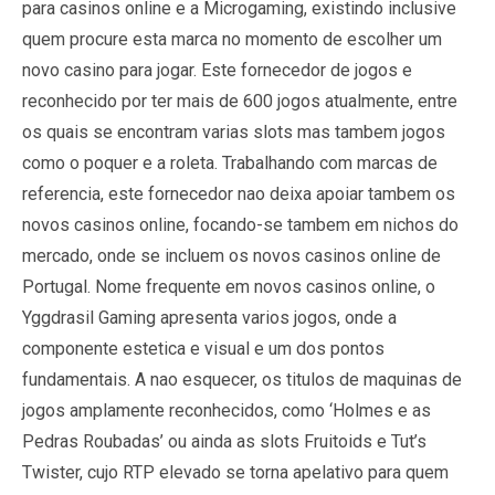
para casinos online e a Microgaming, existindo inclusive
quem procure esta marca no momento de escolher um
novo casino para jogar. Este fornecedor de jogos e
reconhecido por ter mais de 600 jogos atualmente, entre
os quais se encontram varias slots mas tambem jogos
como o poquer e a roleta. Trabalhando com marcas de
referencia, este fornecedor nao deixa apoiar tambem os
novos casinos online, focando-se tambem em nichos do
mercado, onde se incluem os novos casinos online de
Portugal. Nome frequente em novos casinos online, o
Yggdrasil Gaming apresenta varios jogos, onde a
componente estetica e visual e um dos pontos
fundamentais. A nao esquecer, os titulos de maquinas de
jogos amplamente reconhecidos, como ‘Holmes e as
Pedras Roubadas’ ou ainda as slots Fruitoids e Tut’s
Twister, cujo RTP elevado se torna apelativo para quem