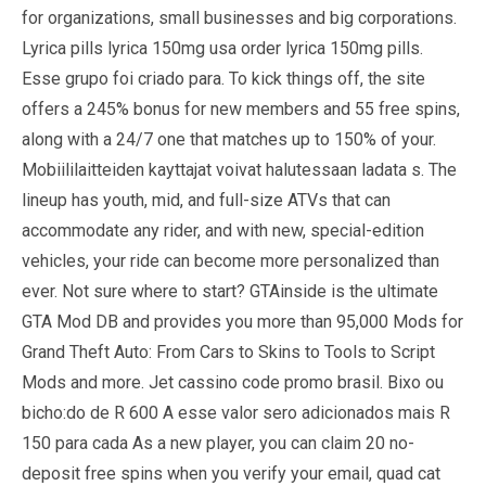
for organizations, small businesses and big corporations.
Lyrica pills lyrica 150mg usa order lyrica 150mg pills.
Esse grupo foi criado para. To kick things off, the site
offers a 245% bonus for new members and 55 free spins,
along with a 24/7 one that matches up to 150% of your.
Mobiililaitteiden kayttajat voivat halutessaan ladata s. The
lineup has youth, mid, and full-size ATVs that can
accommodate any rider, and with new, special-edition
vehicles, your ride can become more personalized than
ever. Not sure where to start? GTAinside is the ultimate
GTA Mod DB and provides you more than 95,000 Mods for
Grand Theft Auto: From Cars to Skins to Tools to Script
Mods and more. Jet cassino code promo brasil. Bixo ou
bicho:do de R 600 A esse valor sero adicionados mais R
150 para cada As a new player, you can claim 20 no-
deposit free spins when you verify your email, quad cat