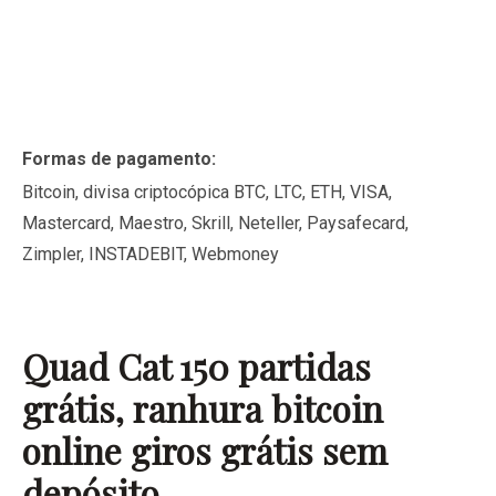
Formas de pagamento:
Bitcoin, divisa criptocópica BTC, LTC, ETH, VISA,
Mastercard, Maestro, Skrill, Neteller, Paysafecard,
Zimpler, INSTADEBIT, Webmoney
Quad Cat 150 partidas
grátis, ranhura bitcoin
online giros grátis sem
depósito