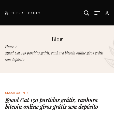
Blog
Home
/
Quad Cat 150 partidas grátis, ranhura bitcoin online giros grátis
sem depósito
UNCATEGORIZED
Quad Cat 150 partidas grátis, ranhura
bitcoin online giros grátis sem depósito