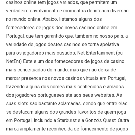
casinos online tem jogos variados, que permitem um
verdadeiro envolvimento e momentos de intensa diversao
no mundo online. Abaixo, listamos alguns dos
fornecedores de jogos dos novos casinos online em
Portugal, que tem garantido que, tambem no nosso pais, a
variedade de jogos destes casinos se torna apelativa
para os jogadores mais ousados. Net Entertainment (ou
NetEnt) Este e um dos fornecedores de jogos de casino
mais conceituados do mundo, mas que nao deixa de
marcar presenca nos novos casinos virtuais em Portugal,
trazendo alguns dos nomes mais conhecidos e amados
dos jogadores portugueses ate aos seus websites. As
suas slots sao bastante aclamadas, sendo que entre elas
se destacam alguns dos grandes favoritos de quem joga
em Portugal, incluindo a Starburst e a Gonzo’s Quest. Outra
marca amplamente reconhecida de fornecimento de jogos