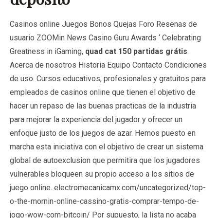
Casinos online Juegos Bonos Quejas Foro Resenas de
usuario ZOOMin News Casino Guru Awards ‘ Celebrating
Greatness in iGaming,
quad cat 150 partidas grátis
.
Acerca de nosotros Historia Equipo Contacto Condiciones
de uso. Cursos educativos, profesionales y gratuitos para
empleados de casinos online que tienen el objetivo de
hacer un repaso de las buenas practicas de la industria
para mejorar la experiencia del jugador y ofrecer un
enfoque justo de los juegos de azar. Hemos puesto en
marcha esta iniciativa con el objetivo de crear un sistema
global de autoexclusion que permitira que los jugadores
vulnerables bloqueen su propio acceso a los sitios de
juego online.
electromecanicamx.com/uncategorized/top-
o-the-mornin-online-cassino-gratis-comprar-tempo-de-
jogo-wow-com-bitcoin/
Por supuesto, la lista no acaba