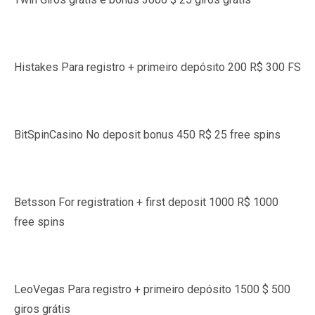
Histakes Para registro + primeiro depósito 200 R$ 300 FS
BitSpinCasino No deposit bonus 450 R$ 25 free spins
Betsson For registration + first deposit 1000 R$ 1000
free spins
LeoVegas Para registro + primeiro depósito 1500 $ 500
giros grátis