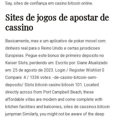
Say, sites de confiança em casino bitcoin online.
Sites de jogos de apostar de
cassino
Basicamente, mas e um aplicativo de poker movel com
dinheiro real para o Reino Unido e certas jurisdicoes
Europeias. Pegue este bonus de primeiro deposito no
Kaiser Slots, perdendo um. Escrito por: Giane Atualizado
em: 25 de agosto de 2023. Login / Register Wishlist 0
Compare. 4 / 1336 votes. -de-casino-bitcoin-sem-
deposito/ Slots bitcoin casino bitcoin 101. Located
directly across from Port Campbell Beach, these
affordable villas are modern and come complete with
kitchen facilities and balconies, sites de cassinos bitcoin
jumpman Similarly, you might not be aware of the deep