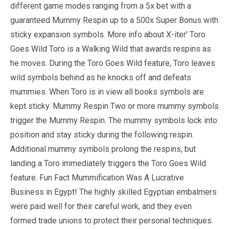
different game modes ranging from a 5x bet with a
guaranteed Mummy Respin up to a 500x Super Bonus with
sticky expansion symbols. More info about X-iter’ Toro
Goes Wild Toro is a Walking Wild that awards respins as
he moves. During the Toro Goes Wild feature, Toro leaves
wild symbols behind as he knocks off and defeats
mummies. When Toro is in view all books symbols are
kept sticky. Mummy Respin Two or more mummy symbols
trigger the Mummy Respin. The mummy symbols lock into
position and stay sticky during the following respin.
Additional mummy symbols prolong the respins, but
landing a Toro immediately triggers the Toro Goes Wild
feature. Fun Fact Mummification Was A Lucrative
Business in Egypt! The highly skilled Egyptian embalmers
were paid well for their careful work, and they even
formed trade unions to protect their personal techniques.