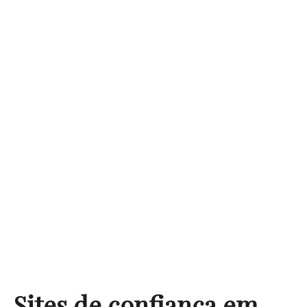
Sites de confiança em