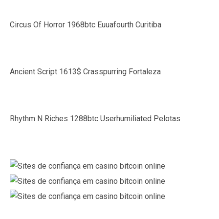
Circus Of Horror 1968btc Euuafourth Curitiba
Ancient Script 1613$ Crasspurring Fortaleza
Rhythm N Riches 1288btc Userhumiliated Pelotas