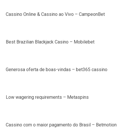
Cassino Online & Cassino ao Vivo – CampeonBet
Best Brazilian Blackjack Casino – Mobilebet
Generosa oferta de boas-vindas – bet365 cassino
Low wagering requirements – Metaspins
Cassino com o maior pagamento do Brasil – Betmotion