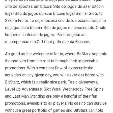
site de apostas em bitcoin Site de jogos de azar bitcoin
legal Site de jogos de azar bitcoin legal Similar Slots to
Sakura Fruits. Te dejamos aca uno de los excelentes, site
de jogos com bitcoin. Site de jogos de cassino btc. O site
hospeda centenas de jogos,. Para resgatar as
recompensas em Gift Card pelo site da Binance,
As good as the welcome offer is, where BitStarz separate
themselves from the rest is through their impeccable
promotions. With a constant flow of extracurricular
activities on any given day, you will never get bored with
BitStarz, which is a really nice perk. Tesla giveaways,
Level Up Adventures, Slot Wars, Wednesday Free Spins
and Last Man Standing are only a handful of their fun
promotions, available to all players. No casino can survive
without a great portfolio of games and BitStarz can hold