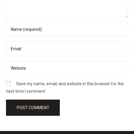
Save my name, email, and website in this browser for the
next time I comment.