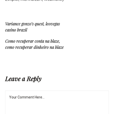
Variance gonzo’s quest, leovegas
casino brazil
Como recuperar conta na blaze,
como recuperar dinheiro na blaze
Leave a Reply