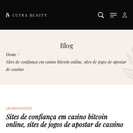
Blog
Home
/
Sites de confiança em casino bitcoin online, sites de jogos de apostar
de cassino
UNCATEGORIZED
Sites de confiança em casino bitcoin
online, sites de jogos de apostar de cassino