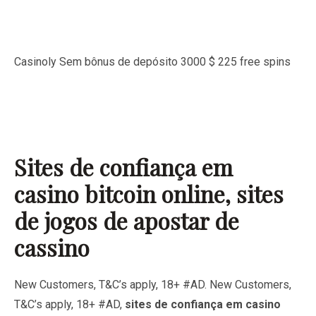
Casinoly Sem bônus de depósito 3000 $ 225 free spins
Sites de confiança em
casino bitcoin online, sites
de jogos de apostar de
cassino
New Customers, T&C’s apply, 18+ #AD. New Customers,
T&C’s apply, 18+ #AD,
sites de confiança em casino