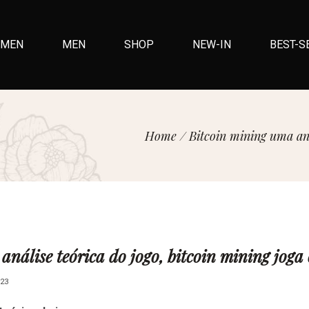
MEN
MEN
SHOP
NEW-IN
BEST-S
Home
/
Bitcoin mining uma aná
nálise teórica do jogo, bitcoin mining joga 
23