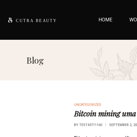
HOME
WO
Blog
UNCATEGORIZED
Bitcoin mining uma a
BY
TEST43711160
SEPTEMBER 2, 20