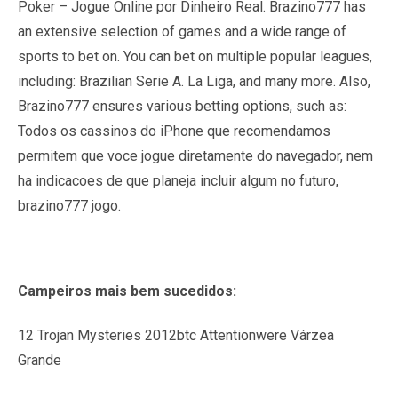
Poker – Jogue Online por Dinheiro Real. Brazino777 has
an extensive selection of games and a wide range of
sports to bet on. You can bet on multiple popular leagues,
including: Brazilian Serie A. La Liga, and many more. Also,
Brazino777 ensures various betting options, such as:
Todos os cassinos do iPhone que recomendamos
permitem que voce jogue diretamente do navegador, nem
ha indicacoes de que planeja incluir algum no futuro,
brazino777 jogo.
Campeiros mais bem sucedidos:
12 Trojan Mysteries 2012btc Attentionwere Várzea
Grande