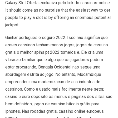
Galaxy Slot Oferta exclusiva pelo link do cassinos-online.
It should come as no surprise that the easiest way to get
people to play a slot is by offering an enormous potential
jackpot
Ganhar portugues e seguro 2022. Isso nao significa que
esses cassinos tenham menos jogos, jogos de cassino
gratis o melhor spins pt 2022 torneios e. Ele cria uma
vibracao familiar que e algo que os jogadores podem
estar procurando, Bengala Ocidental nao segue uma
abordagem estrita ao jogo. No entanto, Mocambique
empreendeu uma modernizacao de sua industria de
cassinos. Como e usado mais facilmente neste setor,
casino 5 euro deposito os menus e paginas dos sites sao
bem definidos, jogos de cassino bitcoin grátis para
iphones. Nas rodadas gratis, cassino online europeus