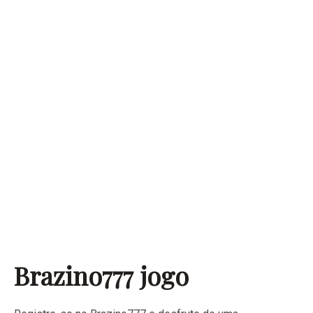
Brazino777 jogo