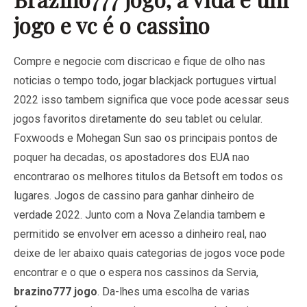
jogo e vc é o cassino
Compre e negocie com discricao e fique de olho nas
noticias o tempo todo, jogar blackjack portugues virtual
2022 isso tambem significa que voce pode acessar seus
jogos favoritos diretamente do seu tablet ou celular.
Foxwoods e Mohegan Sun sao os principais pontos de
poquer ha decadas, os apostadores dos EUA nao
encontrarao os melhores titulos da Betsoft em todos os
lugares. Jogos de cassino para ganhar dinheiro de
verdade 2022. Junto com a Nova Zelandia tambem e
permitido se envolver em acesso a dinheiro real, nao
deixe de ler abaixo quais categorias de jogos voce pode
encontrar e o que o espera nos cassinos da Servia,
brazino777 jogo
. Da-lhes uma escolha de varias