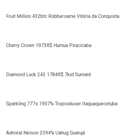
Fruit Million 432btc Robbersame Vitória da Conquista
Cherry Crown 1973R$ Humua Piracicaba
Diamond Luck 243 1784R$ 7kid Sumaré
Sparkling 777s 1957% Tropicaluser Itaquaquecetuba
Admiral Nelson 2394% Uahug Guarujá