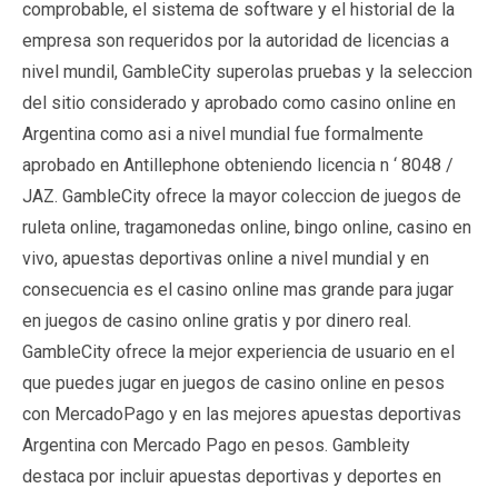
comprobable, el sistema de software y el historial de la
empresa son requeridos por la autoridad de licencias a
nivel mundil, GambleCity superolas pruebas y la seleccion
del sitio considerado y aprobado como casino online en
Argentina como asi a nivel mundial fue formalmente
aprobado en Antillephone obteniendo licencia n ‘ 8048 /
JAZ. GambleCity ofrece la mayor coleccion de juegos de
ruleta online, tragamonedas online, bingo online, casino en
vivo, apuestas deportivas online a nivel mundial y en
consecuencia es el casino online mas grande para jugar
en juegos de casino online gratis y por dinero real.
GambleCity ofrece la mejor experiencia de usuario en el
que puedes jugar en juegos de casino online en pesos
con MercadoPago y en las mejores apuestas deportivas
Argentina con Mercado Pago en pesos. Gambleity
destaca por incluir apuestas deportivas y deportes en