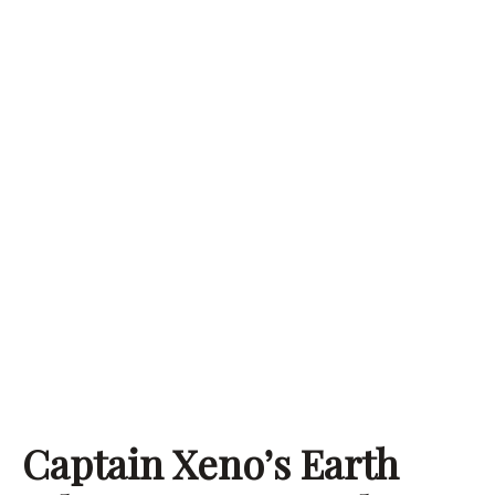
Captain Xeno’s Earth