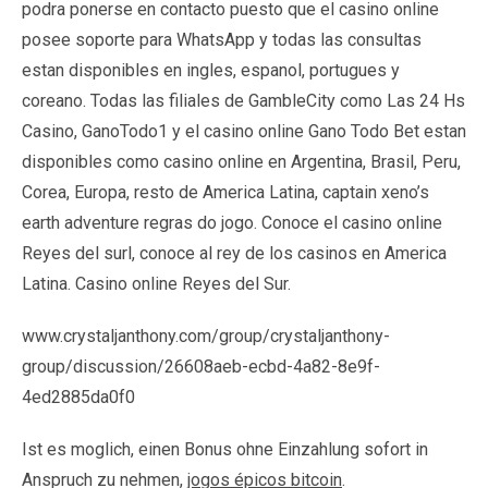
podra ponerse en contacto puesto que el casino online
posee soporte para WhatsApp y todas las consultas
estan disponibles en ingles, espanol, portugues y
coreano. Todas las filiales de GambleCity como Las 24 Hs
Casino, GanoTodo1 y el casino online Gano Todo Bet estan
disponibles como casino online en Argentina, Brasil, Peru,
Corea, Europa, resto de America Latina, captain xeno’s
earth adventure regras do jogo. Conoce el casino online
Reyes del surl, conoce al rey de los casinos en America
Latina. Casino online Reyes del Sur.
www.crystaljanthony.com/group/crystaljanthony-
group/discussion/26608aeb-ecbd-4a82-8e9f-
4ed2885da0f0
Ist es moglich, einen Bonus ohne Einzahlung sofort in
Anspruch zu nehmen,
jogos épicos bitcoin
.