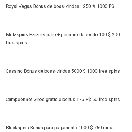
Royal Vegas Bônus de boas-vindas 1250 % 1000 FS
Metaspins Para registro + primeiro depósito 100 $ 200
free spins
Cassino Bônus de boas-vindas 5000 $ 1000 free spins
CampeonBet Giros grátis e bônus 175 R$ 50 free spins
Blockspins Bônus para pagamento 1000 $ 750 giros