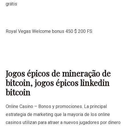
grátis
Royal Vegas Welcome bonus 450 $ 200 FS
Jogos épicos de mineração de
bitcoin, jogos épicos linkedin
bitcoin
Online Casino – Bonos y promociones. La principal
estrategia de marketing que la mayoria de los online
casinos utilizan para atraer a nuevos jugadores por dinero