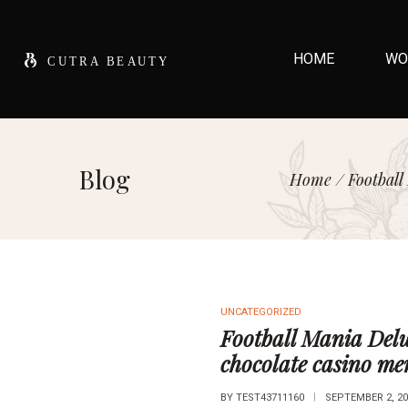
HOME
WO
Blog
Home
/
Football
UNCATEGORIZED
Football Mania Delu
chocolate casino me
BY
TEST43711160
SEPTEMBER 2, 20