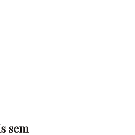
is sem