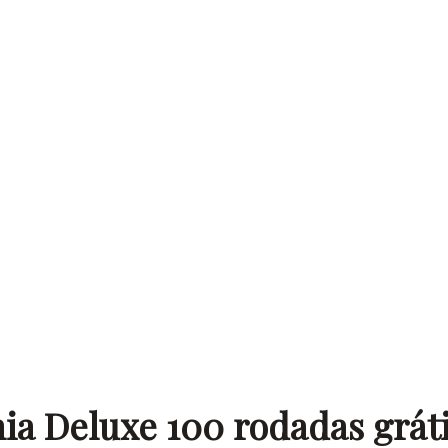
ia Deluxe 100 rodadas grát