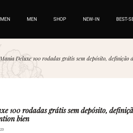
MEN
MEN
SHOP
NEW-IN
BEST-S
 Mania Deluxe 100 rodadas grátis sem depósito, definição
xe 100 rodadas grátis sem depósito, defini
ntion bien
23