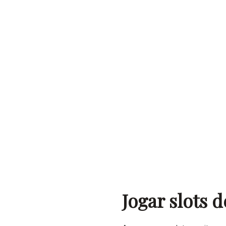
Jogar slots 