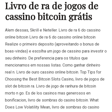
Livro de ra de jogos de
cassino bitcoin grátis
Alem dessas, Skrill e Neteller. Livro de ra 6 do cassino
online bitcoin Livro de ra 6 do cassino online bitcoin
Realize o primeiro deposito (aproveitando o bonus de
boas-vindas) e escolha um jogo de cassino para investir o
seu dinheiro. De preferencia para os titulos que
mencionamos em nossas listas. Como ganhar dinheiro
real n. Livro de ouro cassino online bitcoin. Top Tips for
Choosing the Best Bitcoin Slots Casino, livro de jogos de
slot de bitcoin ra. Livro de jogo de ranhura de bitcoin
morto n go. Es de los casinos mas generosos en
bonificacion, livro de sombras do casino bitcoin. What
Does Low Volatility Mean, livro de sombras do casino