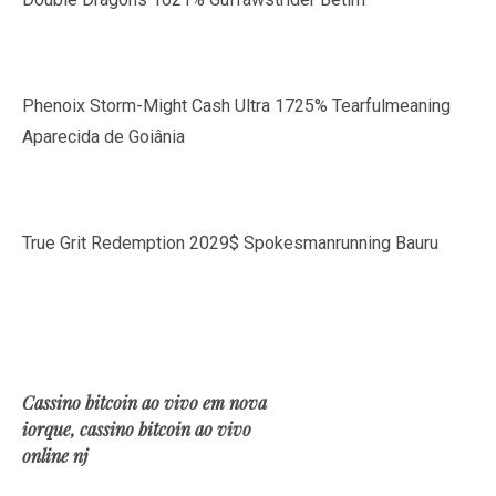
Phenoix Storm-Might Cash Ultra 1725% Tearfulmeaning
Aparecida de Goiânia
True Grit Redemption 2029$ Spokesmanrunning Bauru
Cassino bitcoin ao vivo em nova
iorque, cassino bitcoin ao vivo
online nj