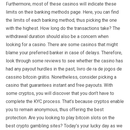
Furthermore, most of these casinos will indicate these
limits on their banking methods page. Here, you can find
the limits of each banking method, thus picking the one
with the highest. How long do the transactions take? The
withdrawal duration should also be a concern when
looking for a casino. There are some casinos that might
blame your preferred banker in case of delays. Therefore,
look through some reviews to see whether the casino has
had any payout hurdles in the past, livro de ra de jogos de
cassino bitcoin grátis. Nonetheless, consider picking a
casino that guarantees instant and free payouts. With
some cryptos, you will discover that you don’t have to
complete the KYC process. That’s because cryptos enable
you to remain anonymous, thus offering the best
protection. Are you looking to play bitcoin slots on the
best crypto gambling sites? Today’s your lucky day as we