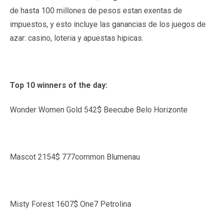
de hasta 100 millones de pesos estan exentas de
impuestos, y esto incluye las ganancias de los juegos de
azar: casino, loteria y apuestas hipicas.
Top 10 winners of the day:
Wonder Women Gold 542$ Beecube Belo Horizonte
Mascot 2154$ 777common Blumenau
Misty Forest 1607$ One7 Petrolina