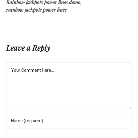
Rainbow jackpots power lines demo,
rainbow jackpots power lines
Leave a Reply