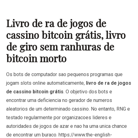
Livro de ra de jogos de
cassino bitcoin grátis, livro
de giro sem ranhuras de
bitcoin morto
Os bots de computador sao pequenos programas que
jogam slots online automaticamente,
livro de ra de jogos
de cassino bitcoin grátis
. O objetivo dos bots e
encontrar uma deficiencia no gerador de numeros
aleatorios de um determinado cassino. No entanto, RNG e
testado regularmente por organizacoes lideres e
autoridades de jogos de azar e nao ha uma unica chance
de encontrar um buraco.
https://www.the-english-