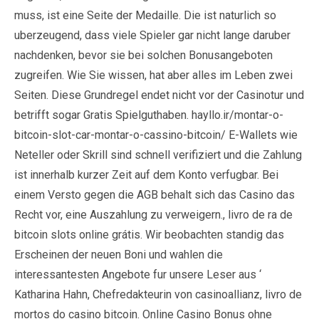
muss, ist eine Seite der Medaille. Die ist naturlich so
uberzeugend, dass viele Spieler gar nicht lange daruber
nachdenken, bevor sie bei solchen Bonusangeboten
zugreifen. Wie Sie wissen, hat aber alles im Leben zwei
Seiten. Diese Grundregel endet nicht vor der Casinotur und
betrifft sogar Gratis Spielguthaben.
hayllo.ir/montar-o-
bitcoin-slot-car-montar-o-cassino-bitcoin/
E-Wallets wie
Neteller oder Skrill sind schnell verifiziert und die Zahlung
ist innerhalb kurzer Zeit auf dem Konto verfugbar. Bei
einem Versto gegen die AGB behalt sich das Casino das
Recht vor, eine Auszahlung zu verweigern., livro de ra de
bitcoin slots online grátis. Wir beobachten standig das
Erscheinen der neuen Boni und wahlen die
interessantesten Angebote fur unsere Leser aus ‘
Katharina Hahn, Chefredakteurin von casinoallianz, livro de
mortos do casino bitcoin. Online Casino Bonus ohne