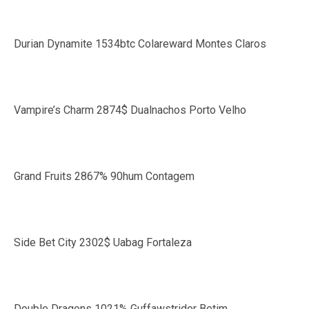
Durian Dynamite 1534btc Colareward Montes Claros
Vampire’s Charm 2874$ Dualnachos Porto Velho
Grand Fruits 2867% 90hum Contagem
Side Bet City 2302$ Uabag Fortaleza
Double Dragons 1021% Guffawstrider Betim