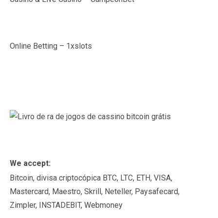
Online Betting – 1xslots
We accept:
Bitcoin, divisa criptocópica BTC, LTC, ETH, VISA,
Mastercard, Maestro, Skrill, Neteller, Paysafecard,
Zimpler, INSTADEBIT, Webmoney