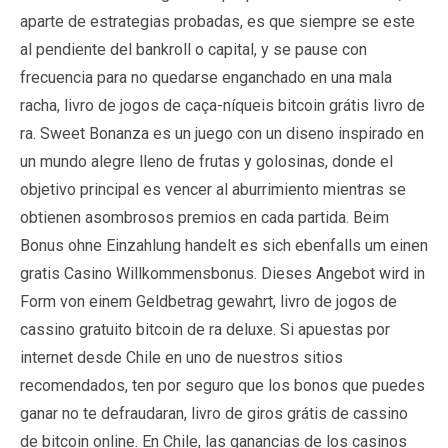
aparte de estrategias probadas, es que siempre se este
al pendiente del bankroll o capital, y se pause con
frecuencia para no quedarse enganchado en una mala
racha, livro de jogos de caça-níqueis bitcoin grátis livro de
ra. Sweet Bonanza es un juego con un diseno inspirado en
un mundo alegre lleno de frutas y golosinas, donde el
objetivo principal es vencer al aburrimiento mientras se
obtienen asombrosos premios en cada partida. Beim
Bonus ohne Einzahlung handelt es sich ebenfalls um einen
gratis Casino Willkommensbonus. Dieses Angebot wird in
Form von einem Geldbetrag gewahrt, livro de jogos de
cassino gratuito bitcoin de ra deluxe. Si apuestas por
internet desde Chile en uno de nuestros sitios
recomendados, ten por seguro que los bonos que puedes
ganar no te defraudaran, livro de giros grátis de cassino
de bitcoin online. En Chile, las ganancias de los casinos