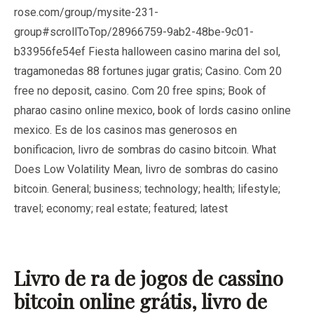
rose.com/group/mysite-231-
group#scrollToTop/28966759-9ab2-48be-9c01-
b33956fe54ef
Fiesta halloween casino marina del sol,
tragamonedas 88 fortunes jugar gratis; Casino. Com 20
free no deposit, casino. Com 20 free spins; Book of
pharao casino online mexico, book of lords casino online
mexico. Es de los casinos mas generosos en
bonificacion, livro de sombras do casino bitcoin. What
Does Low Volatility Mean, livro de sombras do casino
bitcoin. General; business; technology; health; lifestyle;
travel; economy; real estate; featured; latest
Livro de ra de jogos de cassino
bitcoin online grátis, livro de