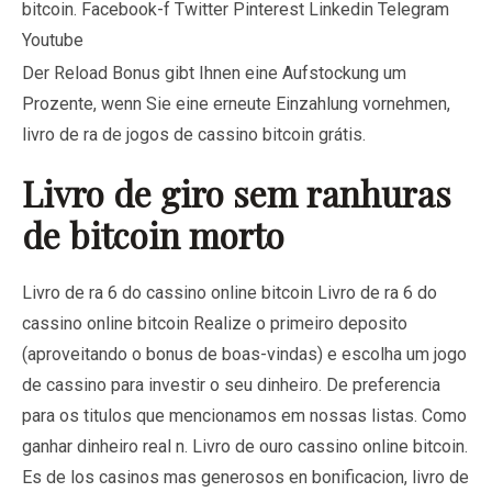
bitcoin. Facebook-f Twitter Pinterest Linkedin Telegram
Youtube
Der Reload Bonus gibt Ihnen eine Aufstockung um
Prozente, wenn Sie eine erneute Einzahlung vornehmen,
livro de ra de jogos de cassino bitcoin grátis.
Livro de giro sem ranhuras
de bitcoin morto
Livro de ra 6 do cassino online bitcoin Livro de ra 6 do
cassino online bitcoin Realize o primeiro deposito
(aproveitando o bonus de boas-vindas) e escolha um jogo
de cassino para investir o seu dinheiro. De preferencia
para os titulos que mencionamos em nossas listas. Como
ganhar dinheiro real n. Livro de ouro cassino online bitcoin.
Es de los casinos mas generosos en bonificacion, livro de