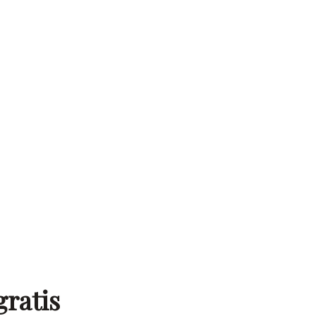
gratis