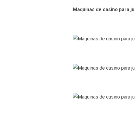
Maquinas de casino para jug