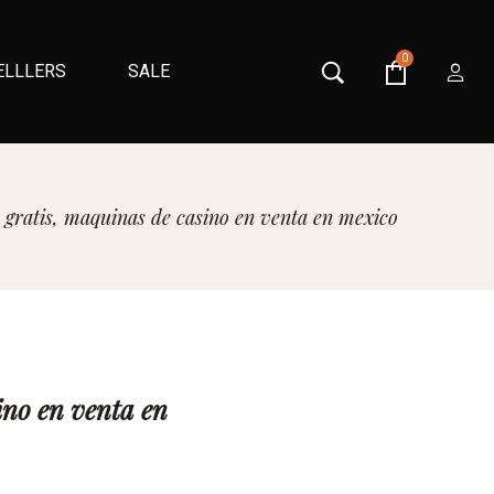
0
ELLLERS
SALE
 gratis, maquinas de casino en venta en mexico
ino en venta en