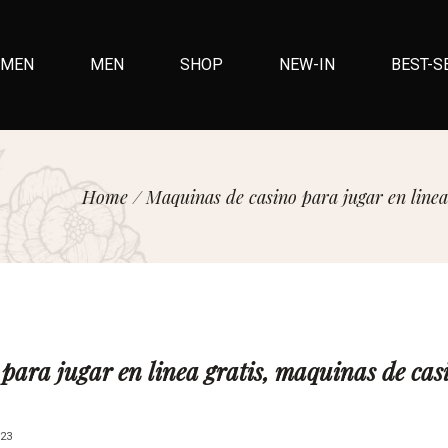
MEN
MEN
SHOP
NEW-IN
BEST-S
Home
/
Maquinas de casino para jugar en linea
para jugar en linea gratis, maquinas de cas
23