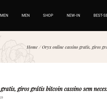
MEN
MEN
SHOP
NEW-IN
BEST-S
Home
/
Oryx online cassino gratis, giros gr
gratis, giros grátis bitcoin cassino sem nece
23