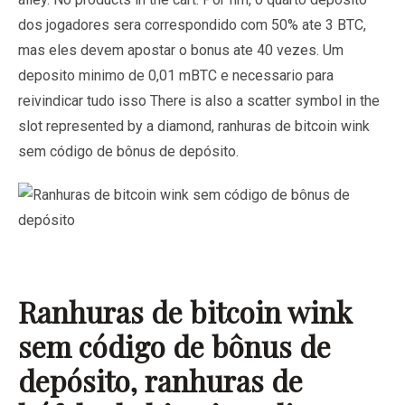
dos jogadores sera correspondido com 50% ate 3 BTC,
mas eles devem apostar o bonus ate 40 vezes. Um
deposito minimo de 0,01 mBTC e necessario para
reivindicar tudo isso There is also a scatter symbol in the
slot represented by a diamond, ranhuras de bitcoin wink
sem código de bônus de depósito.
Ranhuras de bitcoin wink
sem código de bônus de
depósito, ranhuras de