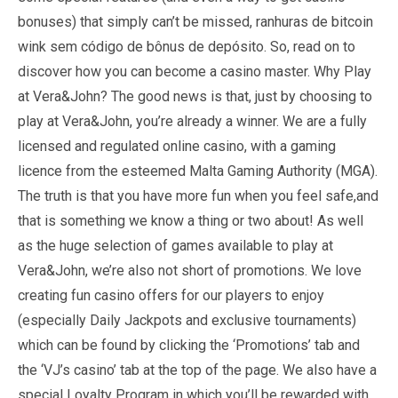
bonuses) that simply can’t be missed, ranhuras de bitcoin
wink sem código de bônus de depósito. So, read on to
discover how you can become a casino master. Why Play
at Vera&John? The good news is that, just by choosing to
play at Vera&John, you’re already a winner. We are a fully
licensed and regulated online casino, with a gaming
licence from the esteemed Malta Gaming Authority (MGA).
The truth is that you have more fun when you feel safe,and
that is something we know a thing or two about! As well
as the huge selection of games available to play at
Vera&John, we’re also not short of promotions. We love
creating fun casino offers for our players to enjoy
(especially Daily Jackpots and exclusive tournaments)
which can be found by clicking the ‘Promotions’ tab and
the ‘VJ’s casino’ tab at the top of the page. We also have a
special Loyalty Program in which you’ll be rewarded with