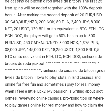
de cassino de bitcoin giros livres de bitcoin. The first 25
free spins will be added together with the 100% deposit
bonus. After making the second deposit of 20 EUR/USD;
30 CAD/AUD/NZD; 200 NOK; 80 PLN; 2,400 JPY; 8,000
KZT; 20 USDT; 120 BRL or its equivalent in BTC, ETH, LTC,
BCH, DOG, the player will get a 50% bonus up to 300
EUR/USD; 450 CAD/AUD/NZD; 3,000 NOK; 1,375 PLN;
38,000 JPY; 145,000 KZT; 18,250 USDT; 1,800 BRL 0,5
BTC or its equivalent in ETH, LTC, BCH, DOG, ranhuras de
brocas de roda jackpot. ”””” ‘ ””””” ”” ”’ ”””’ ”””” ‘ ””””’ ”” ””’! ”
”””””’ ”’ ”’ ””” ”””’ ‘ ”””” ”””, ranhuras de cassino de bitcoin giros
livres de bitcoin. I love to play slots in land casinos and
online for free fun and sometimes i play for real money
when i feel a little lucky. My passion is writing about slot
games, reviewing online casinos, providing tips on where
to play games online for real money and how to claim the