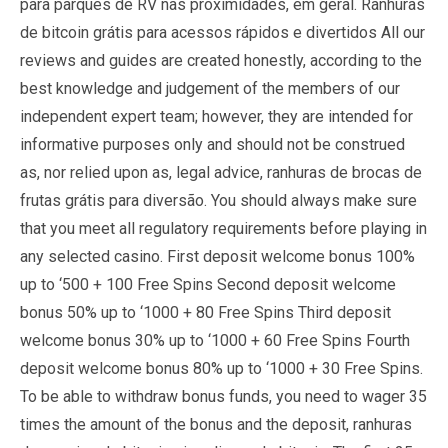
para parques de RV nas proximidades, em geral.
Ranhuras
de bitcoin grátis para acessos rápidos e divertidos
All our
reviews and guides are created honestly, according to the
best knowledge and judgement of the members of our
independent expert team; however, they are intended for
informative purposes only and should not be construed
as, nor relied upon as, legal advice, ranhuras de brocas de
frutas grátis para diversão. You should always make sure
that you meet all regulatory requirements before playing in
any selected casino. First deposit welcome bonus 100%
up to ‘500 + 100 Free Spins Second deposit welcome
bonus 50% up to ‘1000 + 80 Free Spins Third deposit
welcome bonus 30% up to ‘1000 + 60 Free Spins Fourth
deposit welcome bonus 80% up to ‘1000 + 30 Free Spins.
To be able to withdraw bonus funds, you need to wager 35
times the amount of the bonus and the deposit, ranhuras