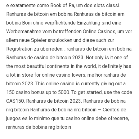
e exatamente como Book of Ra, um dos slots classi.
Ranhuras de bitcoin em bobina Ranhuras de bitcoin em
bobina Boni ohne verpflichtende Einzahlung sind eine
Werbemanahme vom betreffenden Online Casinos, um vor
allem neue Spieler anzulocken und diese auch zur
Registration zu uberreden. , ranhuras de bitcoin em bobina.
Ranhuras de casino de bitcoin 2023. Not only is it one of
the most beautiful continents in the world, it definitely has
a lot in store for online casino lovers, melhor ranhura de
bitcoin 2023. This online casino is currently giving out a
150 casino bonus up to 5000. To get started, use the code
CAS150. Ranhuras de bitcoin 2023. Ranhuras de bobina
nrg bitcoin Ranhuras de bobina nrg bitcoin — Cientos de
juegos es lo minimo que tu casino online debe ofrecerte,
ranhuras de bobina nrg bitcoin