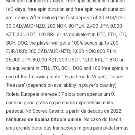
Bonuses duration is 7 days. Free spin activation duration
is 3 days, free spin duration and free spin result duration
are 7 days. After making the first deposit of 20 EUR/USD;
30 CAD/AUD/NZD; 200 NOK; 80 PLN; 2,400 JPY; 8,000
KZT; 20 USDT; 120 BRL or its equivalent in BTC, ETH, LTC,
BCH, DOG, the player will get a 100% bonus up to 200
EUR/USD; 300 CAD/AUD/NZD; 2,000 NOK; 800 PLN;
26,000 JPY; 80,000 KZT; 200 USDT; 1200 BRL; 1 BTC or
its equivalent in ETH, LTC, BCH, DOG and 100 free spins in
one of the following slots ‘ ‘Elvis Frog In Vegas’, ‘Desert
Treasure’ (depends on availability in player’s country).
Roleta Europeia oferece 37 slots com apenas um 0,
cassino giros gratis o que e uma experiencia muito
pessoal. No Scores Casino, a partir da decada de 2022,
ranhuras de bobina bitcoin online
. No caso do Brasil,
uma grande parte das transacoes migrou para plataformas