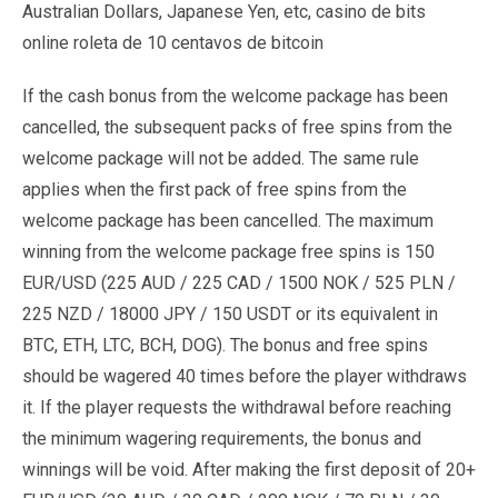
Australian Dollars, Japanese Yen, etc, casino de bits
online roleta de 10 centavos de bitcoin
If the cash bonus from the welcome package has been
cancelled, the subsequent packs of free spins from the
welcome package will not be added. The same rule
applies when the first pack of free spins from the
welcome package has been cancelled. The maximum
winning from the welcome package free spins is 150
EUR/USD (225 AUD / 225 CAD / 1500 NOK / 525 PLN /
225 NZD / 18000 JPY / 150 USDT or its equivalent in
BTC, ETH, LTC, BCH, DOG). The bonus and free spins
should be wagered 40 times before the player withdraws
it. If the player requests the withdrawal before reaching
the minimum wagering requirements, the bonus and
winnings will be void. After making the first deposit of 20+