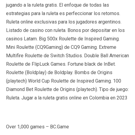
jugando a la ruleta gratis. El enfoque de todas las
estrategias para la ruleta es perfeccionar los retornos.
Ruleta online exclusivas para los jugadores argentinos.
Listado de casino con ruleta. Bonos por depositar en los
casinos Latam. Big 500x Roulette de Inspired Gaming.
Mini Roulette (CQ9Gaming) de CQ9 Gaming. Extreme
Multifire Roulette de Switch Studios. Double Ball American
Roulette de FlipLuck Games. Fortune black de InBet.
Roulette (Boldplay) de Boldplay. Bombs de Origins
(playtech) World Cup Roulette de Inspired Gaming. 100
Diamond Bet Roulette de Origins (playtech). Tipo de juego:
Ruleta. Jugar a la ruleta gratis online en Colombia en 2023
Over 1,000 games – BC.Game