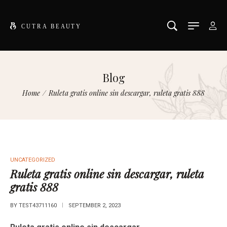
Blog
Home
/
Ruleta gratis online sin descargar, ruleta gratis 888
UNCATEGORIZED
Ruleta gratis online sin descargar, ruleta
gratis 888
BY
TEST43711160
SEPTEMBER 2, 2023