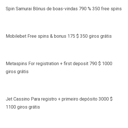
Spin Samurai Bônus de boas-vindas 790 % 350 free spins
Mobilebet Free spins & bonus 175 $ 350 giros grátis
Metaspins For registration + first deposit 790 $ 1000
giros grátis
Jet Cassino Para registro + primeiro depósito 3000 $
1100 giros grátis