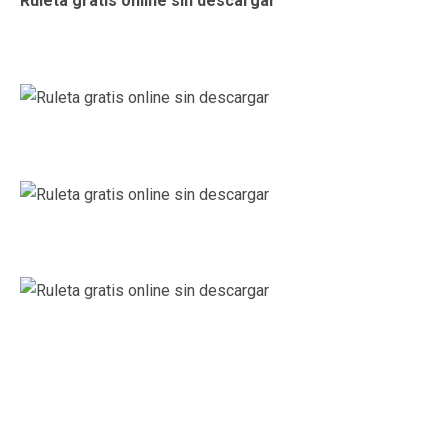
Ruleta gratis online sin descargar