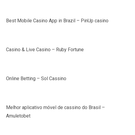
Best Mobile Casino App in Brazil – PinUp casino
Casino & Live Casino – Ruby Fortune
Online Betting – Sol Cassino
Melhor aplicativo móvel de cassino do Brasil –
Amuletobet