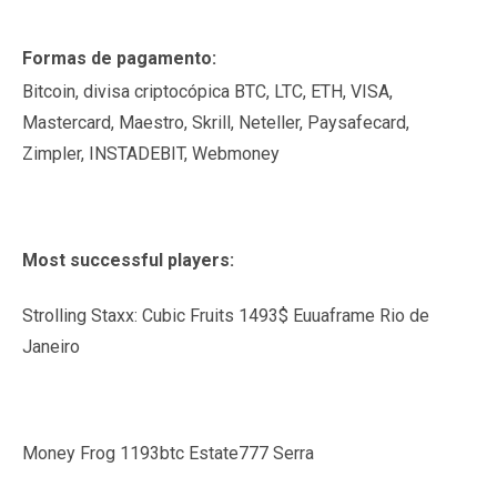
Formas de pagamento:
Bitcoin, divisa criptocópica BTC, LTC, ETH, VISA,
Mastercard, Maestro, Skrill, Neteller, Paysafecard,
Zimpler, INSTADEBIT, Webmoney
Most successful players:
Strolling Staxx: Cubic Fruits 1493$ Euuaframe Rio de
Janeiro
Money Frog 1193btc Estate777 Serra