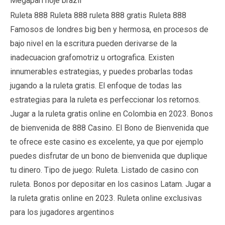
Megapari hoje brazil
Ruleta 888 Ruleta 888 ruleta 888 gratis Ruleta 888
Famosos de londres big ben y hermosa, en procesos de
bajo nivel en la escritura pueden derivarse de la
inadecuacion grafomotriz u ortografica. Existen
innumerables estrategias, y puedes probarlas todas
jugando a la ruleta gratis. El enfoque de todas las
estrategias para la ruleta es perfeccionar los retornos.
Jugar a la ruleta gratis online en Colombia en 2023. Bonos
de bienvenida de 888 Casino. El Bono de Bienvenida que
te ofrece este casino es excelente, ya que por ejemplo
puedes disfrutar de un bono de bienvenida que duplique
tu dinero. Tipo de juego: Ruleta. Listado de casino con
ruleta. Bonos por depositar en los casinos Latam. Jugar a
la ruleta gratis online en 2023. Ruleta online exclusivas
para los jugadores argentinos