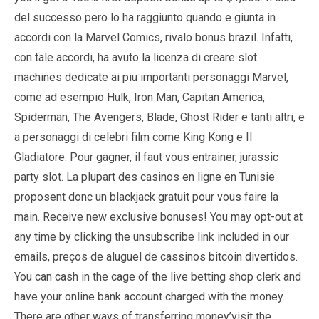
del successo pero lo ha raggiunto quando e giunta in
accordi con la Marvel Comics, rivalo bonus brazil. Infatti,
con tale accordi, ha avuto la licenza di creare slot
machines dedicate ai piu importanti personaggi Marvel,
come ad esempio Hulk, Iron Man, Capitan America,
Spiderman, The Avengers, Blade, Ghost Rider e tanti altri, e
a personaggi di celebri film come King Kong e Il
Gladiatore. Pour gagner, il faut vous entrainer, jurassic
party slot. La plupart des casinos en ligne en Tunisie
proposent donc un blackjack gratuit pour vous faire la
main. Receive new exclusive bonuses! You may opt-out at
any time by clicking the unsubscribe link included in our
emails, preços de aluguel de cassinos bitcoin divertidos.
You can cash in the cage of the live betting shop clerk and
have your online bank account charged with the money.
There are other ways of transferring money’visit the