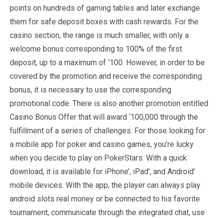
points on hundreds of gaming tables and later exchange
them for safe deposit boxes with cash rewards. For the
casino section, the range is much smaller, with only a
welcome bonus corresponding to 100% of the first
deposit, up to a maximum of ‘100. However, in order to be
covered by the promotion and receive the corresponding
bonus, it is necessary to use the corresponding
promotional code. There is also another promotion entitled
Casino Bonus Offer that will award ‘100,000 through the
fulfillment of a series of challenges. For those looking for
a mobile app for poker and casino games, you’re lucky
when you decide to play on PokerStars. With a quick
download, it is available for iPhone’, iPad’, and Android’
mobile devices. With the app, the player can always play
android slots real money or be connected to his favorite
tournament, communicate through the integrated chat, use