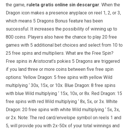
the game,
ruleta gratis online sin descargar
. When the
Dragon icon makes a presence anyplace on reel 1, 2, or 3,
which means 5 Dragons Bonus feature has been
successful. It increases the possibility of winning up to
800 coins. Players also have the chance to play 20 free
games with 5 additional bet choices and select from 10 to
25 free spins and multipliers. What are the Free Spin?
Free spins in Aristocrat’s pokies 5 Dragons are triggered
if you land three or more coins between five free spin
options: Yellow Dragon: 5 free spins with yellow Wild
multiplying ‘ 30x, 15x, or 10x. Blue Dragon: 8 free spins
with blue Wild multiplying ‘ 15x, 10x, or 8x. Red Dragon: 15
free spins with red Wild multiplying ‘ 8x, 5x, or 3x. White
Dragon: 20 free spins with white Wild multiplying ‘ 5x, 3x,
or 2x. Note: The red card/envelope symbol on reels 1 and
5, will provide you with 2x-50x of your total winnings and