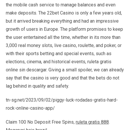
the mobile cash service to manage balances and even
make deposits. The 22bet Casino is only a few years old,
but it arrived breaking everything and had an impressive
growth of users in Europe. The platform promises to keep
the user entertained all the time, whether in its more than
3,000 real money slots, live casino, roulette, and poker, or
with their sports betting and special events, such as
elections, cinema, and historical events, ruleta gratis
online sin descargar. Giving a small spoiler, we can already
say that the casino is very good and that the bets do not
lag behind in quality and safety.
tn-sg.net/2023/09/02/piggy-luck-rodadas-gratis-hard-
rock-online-casino-app/
Claim 100 No Deposit Free Spins,
ruleta gratis 888
.