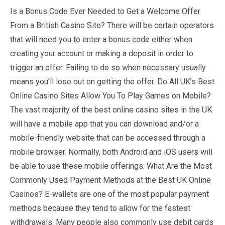
Is a Bonus Code Ever Needed to Get a Welcome Offer
From a British Casino Site? There will be certain operators
that will need you to enter a bonus code either when
creating your account or making a deposit in order to
trigger an offer. Failing to do so when necessary usually
means you’ll lose out on getting the offer. Do All UK’s Best
Online Casino Sites Allow You To Play Games on Mobile?
The vast majority of the best online casino sites in the UK
will have a mobile app that you can download and/or a
mobile-friendly website that can be accessed through a
mobile browser. Normally, both Android and iOS users will
be able to use these mobile offerings. What Are the Most
Commonly Used Payment Methods at the Best UK Online
Casinos? E-wallets are one of the most popular payment
methods because they tend to allow for the fastest
withdrawals. Many people also commonly use debit cards