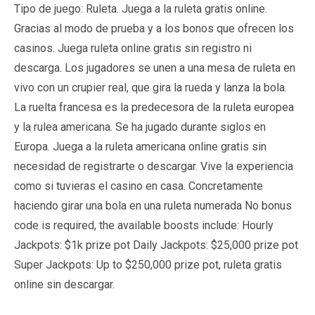
Tipo de juego: Ruleta. Juega a la ruleta gratis online.
Gracias al modo de prueba y a los bonos que ofrecen los
casinos. Juega ruleta online gratis sin registro ni
descarga. Los jugadores se unen a una mesa de ruleta en
vivo con un crupier real, que gira la rueda y lanza la bola.
La ruelta francesa es la predecesora de la ruleta europea
y la rulea americana. Se ha jugado durante siglos en
Europa. Juega a la ruleta americana online gratis sin
necesidad de registrarte o descargar. Vive la experiencia
como si tuvieras el casino en casa. Concretamente
haciendo girar una bola en una ruleta numerada No bonus
code is required, the available boosts include: Hourly
Jackpots: $1k prize pot Daily Jackpots: $25,000 prize pot
Super Jackpots: Up to $250,000 prize pot, ruleta gratis
online sin descargar.