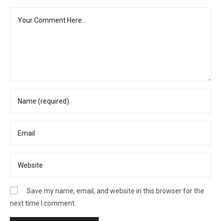
Save my name, email, and website in this browser for the
next time I comment.