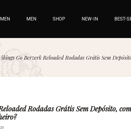
MEN
MEN
SHOP
NEW-IN
BEST-S
Vikings Go Berzerk Reloaded Rodadas Grátis Sem Depósito,
Reloaded Rodadas Grátis Sem Depósito, com
heiro?
23