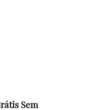
rátis Sem