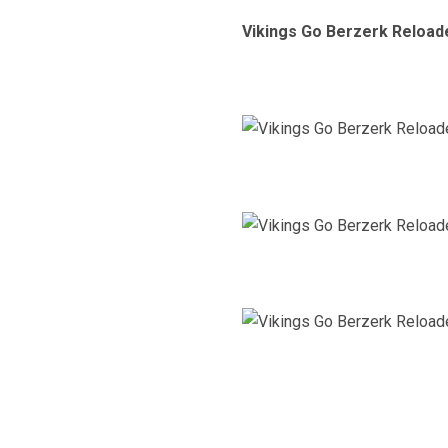
Vikings Go Berzerk Reload