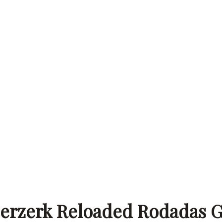
Berzerk Reloaded Rodadas G