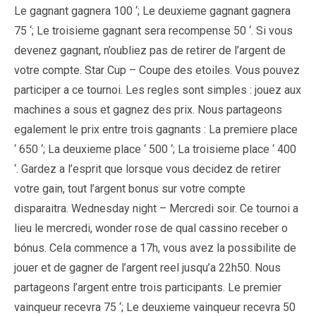
Le gagnant gagnera 100 ‘; Le deuxieme gagnant gagnera
75 ‘; Le troisieme gagnant sera recompense 50 ‘. Si vous
devenez gagnant, n’oubliez pas de retirer de l’argent de
votre compte. Star Cup – Coupe des etoiles. Vous pouvez
participer a ce tournoi. Les regles sont simples : jouez aux
machines a sous et gagnez des prix. Nous partageons
egalement le prix entre trois gagnants : La premiere place
‘ 650 ‘; La deuxieme place ‘ 500 ‘; La troisieme place ‘ 400
‘. Gardez a l’esprit que lorsque vous decidez de retirer
votre gain, tout l’argent bonus sur votre compte
disparaitra. Wednesday night – Mercredi soir. Ce tournoi a
lieu le mercredi, wonder rose de qual cassino receber o
bónus. Cela commence a 17h, vous avez la possibilite de
jouer et de gagner de l’argent reel jusqu’a 22h50. Nous
partageons l’argent entre trois participants. Le premier
vainqueur recevra 75 ‘; Le deuxieme vainqueur recevra 50