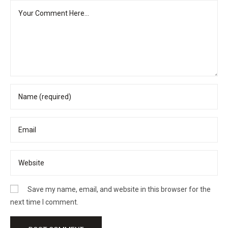
Save my name, email, and website in this browser for the
next time I comment.