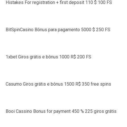
Histakes For registration + first deposit 110 $ 100 FS
BitSpinCasino Bônus para pagamento 5000 $ 250 FS
1xbet Giros grátis e bônus 1000 R$ 200 FS
Casumo Giros grátis e bônus 1500 R$ 350 free spins
Booi Cassino Bonus for payment 450 % 225 giros grátis