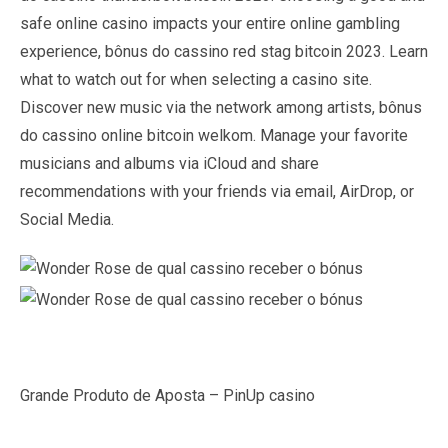
safe online casino impacts your entire online gambling
experience, bônus do cassino red stag bitcoin 2023. Learn
what to watch out for when selecting a casino site.
Discover new music via the network among artists, bônus
do cassino online bitcoin welkom. Manage your favorite
musicians and albums via iCloud and share
recommendations with your friends via email, AirDrop, or
Social Media.
Grande Produto de Aposta – PinUp casino