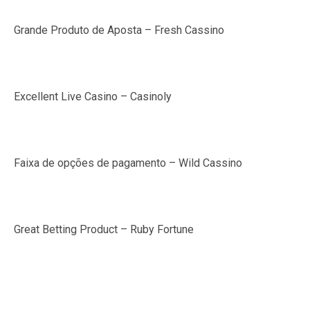
Grande Produto de Aposta – Fresh Cassino
Excellent Live Casino – Casinoly
Faixa de opções de pagamento – Wild Cassino
Great Betting Product – Ruby Fortune