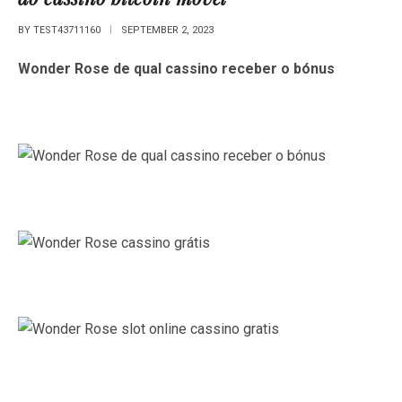
BY
TEST43711160
SEPTEMBER 2, 2023
Wonder Rose de qual cassino receber o bónus