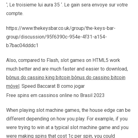
‘; Le troisieme lui aura 35 ‘. Le gain sera envoye sur votre
compte.
https://www.thekeysbar.co.uk/group/the-keys-bar-
group/discussion/95f6390c-954e-4f31-a154-
b7bac04dddc1
Also, compared to Flash, slot games on HTML5 work
much better and are much faster and easier to download,
bônus do cassino king bitcoin bônus do cassino bitcoin
móvel
.
Speed Baccarat B como jogar
Free spins em cassinos online no Brasil 2023
When playing slot machine games, the house edge can be
different depending on how you play. For example, if you
were trying to win at a typical slot machine game and you
were making spins that cost 1c per spin, you could