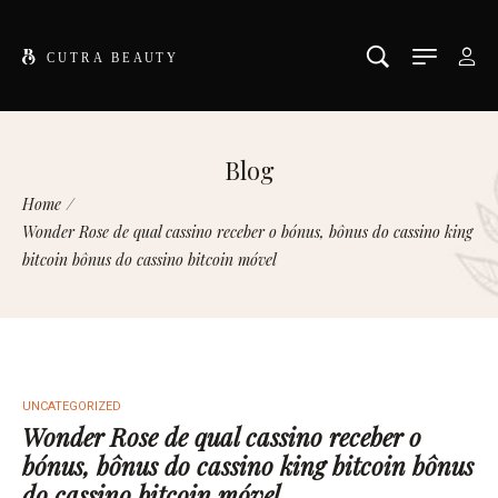
Blog
Home
/
Wonder Rose de qual cassino receber o bónus, bônus do cassino king
bitcoin bônus do cassino bitcoin móvel
UNCATEGORIZED
Wonder Rose de qual cassino receber o
bónus, bônus do cassino king bitcoin bônus
do cassino bitcoin móvel