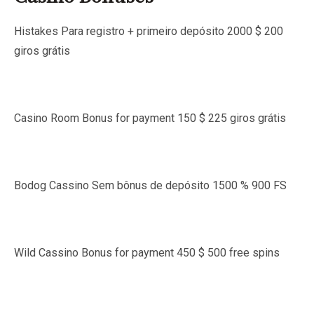
Histakes Para registro + primeiro depósito 2000 $ 200
giros grátis
Casino Room Bonus for payment 150 $ 225 giros grátis
Bodog Cassino Sem bônus de depósito 1500 % 900 FS
Wild Cassino Bonus for payment 450 $ 500 free spins