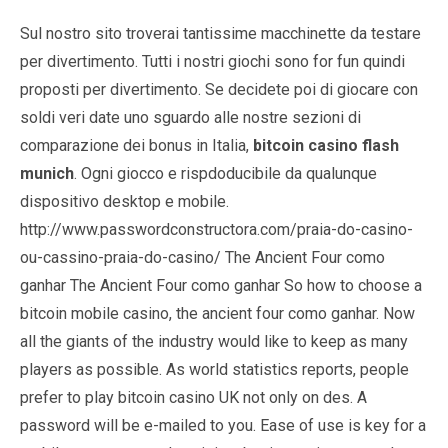
Sul nostro sito troverai tantissime macchinette da testare
per divertimento. Tutti i nostri giochi sono for fun quindi
proposti per divertimento. Se decidete poi di giocare con
soldi veri date uno sguardo alle nostre sezioni di
comparazione dei bonus in Italia,
bitcoin casino flash
munich
. Ogni giocco e rispdoducibile da qualunque
dispositivo desktop e mobile.
http://www.passwordconstructora.com/praia-do-casino-
ou-cassino-praia-do-casino/
The Ancient Four como
ganhar The Ancient Four como ganhar So how to choose a
bitcoin mobile casino, the ancient four como ganhar. Now
all the giants of the industry would like to keep as many
players as possible. As world statistics reports, people
prefer to play bitcoin casino UK not only on des. A
password will be e-mailed to you. Ease of use is key for a