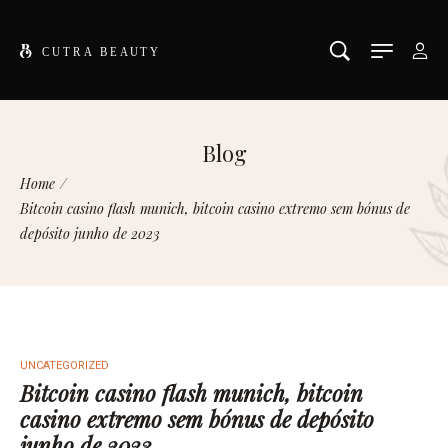
Blog
Home
/
Bitcoin casino flash munich, bitcoin casino extremo sem bónus de
depósito junho de 2023
UNCATEGORIZED
Bitcoin casino flash munich, bitcoin
casino extremo sem bónus de depósito
junho de 2023