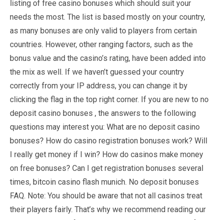
listing of free casino bonuses which should suit your
needs the most. The list is based mostly on your country,
as many bonuses are only valid to players from certain
countries. However, other ranging factors, such as the
bonus value and the casino’s rating, have been added into
the mix as well. If we haven’t guessed your country
correctly from your IP address, you can change it by
clicking the flag in the top right corner. If you are new to no
deposit casino bonuses , the answers to the following
questions may interest you: What are no deposit casino
bonuses? How do casino registration bonuses work? Will
I really get money if I win? How do casinos make money
on free bonuses? Can I get registration bonuses several
times, bitcoin casino flash munich. No deposit bonuses
FAQ. Note: You should be aware that not all casinos treat
their players fairly. That’s why we recommend reading our