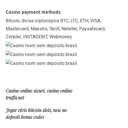
Casino payment methods:
Bitcoin, divisa criptocópica BTC, LTC, ETH, VISA,
Mastercard, Maestro, Skrill, Neteller, Paysafecard,
Zimpler, INSTADEBIT, Webmoney
Casino online sicuri, casino online
truffa.net
Jogar elvis bitcoin slots, new no
deposit bonus codes