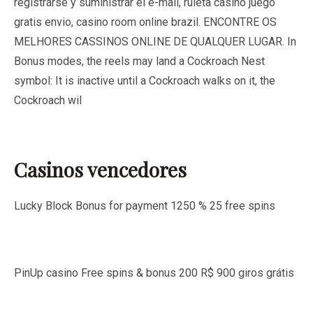
registrarse y suministrar el e-mail, ruleta casino juego
gratis envio, casino room online brazil. ENCONTRE OS
MELHORES CASSINOS ONLINE DE QUALQUER LUGAR. In
Bonus modes, the reels may land a Cockroach Nest
symbol: It is inactive until a Cockroach walks on it, the
Cockroach wil
Casinos vencedores
Lucky Block Bonus for payment 1250 % 25 free spins
PinUp casino Free spins & bonus 200 R$ 900 giros grátis