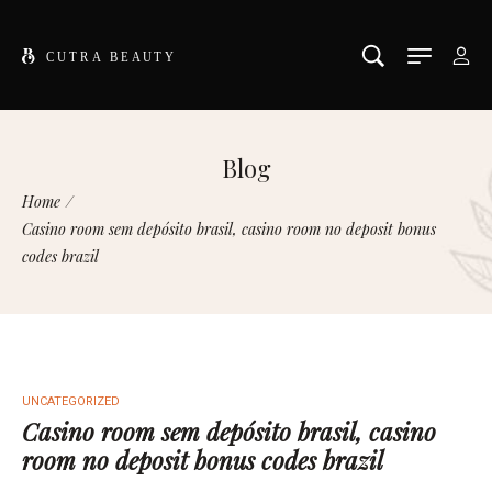
Blog
Home
/
Casino room sem depósito brasil, casino room no deposit bonus
codes brazil
UNCATEGORIZED
Casino room sem depósito brasil, casino
room no deposit bonus codes brazil