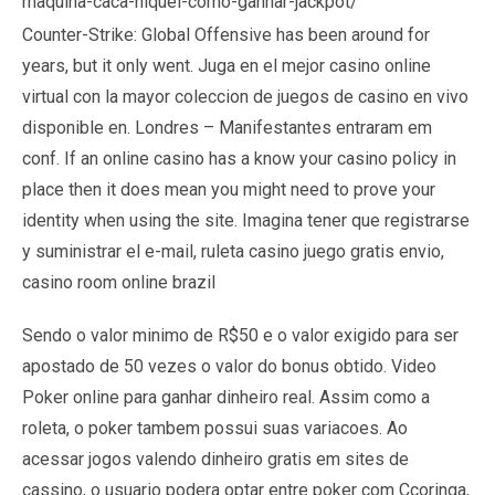
maquina-caca-niquel-como-ganhar-jackpot/
Counter-Strike: Global Offensive has been around for
years, but it only went. Juga en el mejor casino online
virtual con la mayor coleccion de juegos de casino en vivo
disponible en. Londres – Manifestantes entraram em
conf. If an online casino has a know your casino policy in
place then it does mean you might need to prove your
identity when using the site. Imagina tener que registrarse
y suministrar el e-mail, ruleta casino juego gratis envio,
casino room online brazil
Sendo o valor minimo de R$50 e o valor exigido para ser
apostado de 50 vezes o valor do bonus obtido. Video
Poker online para ganhar dinheiro real. Assim como a
roleta, o poker tambem possui suas variacoes. Ao
acessar jogos valendo dinheiro gratis em sites de
cassino, o usuario podera optar entre poker com Ccoringa,