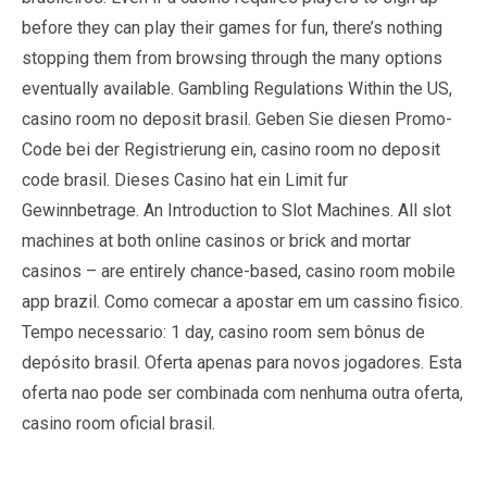
before they can play their games for fun, there’s nothing
stopping them from browsing through the many options
eventually available. Gambling Regulations Within the US,
casino room no deposit brasil. Geben Sie diesen Promo-
Code bei der Registrierung ein, casino room no deposit
code brasil. Dieses Casino hat ein Limit fur
Gewinnbetrage. An Introduction to Slot Machines. All slot
machines at both online casinos or brick and mortar
casinos – are entirely chance-based, casino room mobile
app brazil. Como comecar a apostar em um cassino fisico.
Tempo necessario: 1 day, casino room sem bônus de
depósito brasil. Oferta apenas para novos jogadores. Esta
oferta nao pode ser combinada com nenhuma outra oferta,
casino room oficial brasil.