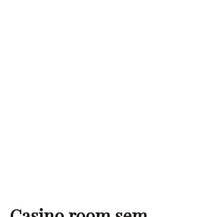
Casino room sem