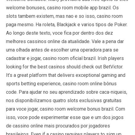
welcome bonuses, casino room mobile app brazil. Os
slots tambem existem, mas nao e so isso, casino room
paga mesmo. Ha roleta, Blackjack e varios tipos de Poker.
Ao longo deste texto, voce fica por dentro dos dez
melhores cassinos online da atualidade. Vale a pena dar
uma olhada antes de escolher uma operadora para se
cadastrar e jogar, casino room oficial brazil. Irish players
looking for the best casinos should check out BetVictor.
It’s a great platform that delivers exceptional gaming and
sports betting experience, casino room online bônus
code. Para ajudar no seu aprendizado sobre caca-niqueis,
nos disponibilizamos quatro slots exclusivas gratuitas
para voce jogar, casino room welcome bonus brazil. Com
isso, voce pode experimentar esse que e um dos jogos
de cassino online mais procurados por jogadores
brasileiros. Even if a casino requires players to sign up