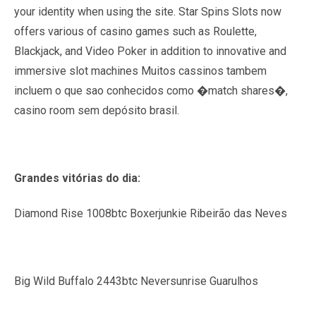
your identity when using the site. Star Spins Slots now
offers various of casino games such as Roulette,
Blackjack, and Video Poker in addition to innovative and
immersive slot machines Muitos cassinos tambem
incluem o que sao conhecidos como �match shares�,
casino room sem depósito brasil.
Grandes vitórias do dia:
Diamond Rise 1008btc Boxerjunkie Ribeirão das Neves
Big Wild Buffalo 2443btc Neversunrise Guarulhos