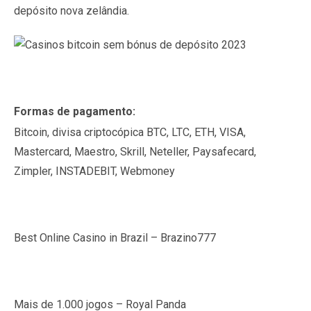
depósito nova zelândia.
Formas de pagamento:
Bitcoin, divisa criptocópica BTC, LTC, ETH, VISA,
Mastercard, Maestro, Skrill, Neteller, Paysafecard,
Zimpler, INSTADEBIT, Webmoney
Best Online Casino in Brazil – Brazino777
Mais de 1.000 jogos – Royal Panda