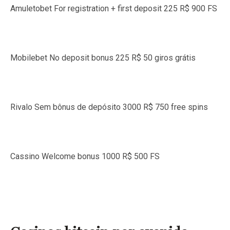
Amuletobet For registration + first deposit 225 R$ 900 FS
Mobilebet No deposit bonus 225 R$ 50 giros grátis
Rivalo Sem bônus de depósito 3000 R$ 750 free spins
Cassino Welcome bonus 1000 R$ 500 FS