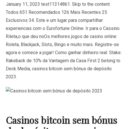
January 11, 2023 test11314861. Skip to the content.
Todos 651 Recomendados 126 Mais Recentes 25
Exclusivos 34. Este e um lugar para compartilhar
experiencias com o Eurofortune Online. Ir para o Cassino.
Rileta,o que deu noOs melhores jogos de casino online:
Roleta, Blackjack, Slots, Bingo e muito mais. Registre-se
agora e comece a jogar! Como ganhar dinheiro real. Stake:
Rakeback de 10% da Vantagem da Casa First 2 belong to
Deck Media, casinos bitcoin sem bónus de depósito
2023.
Casinos bitcoin sem bónus