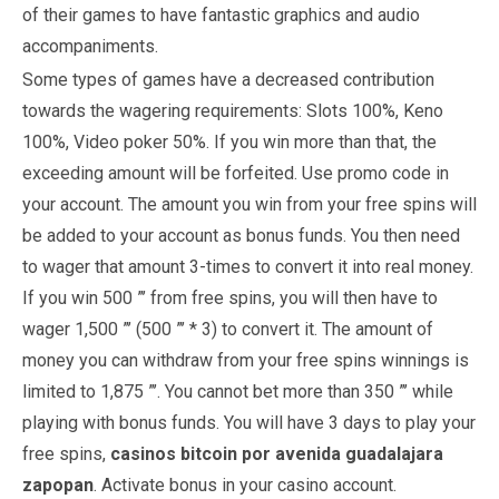
of their games to have fantastic graphics and audio
accompaniments.
Some types of games have a decreased contribution
towards the wagering requirements: Slots 100%, Keno
100%, Video poker 50%. If you win more than that, the
exceeding amount will be forfeited. Use promo code in
your account. The amount you win from your free spins will
be added to your account as bonus funds. You then need
to wager that amount 3-times to convert it into real money.
If you win 500 ”’ from free spins, you will then have to
wager 1,500 ”’ (500 ”’ * 3) to convert it. The amount of
money you can withdraw from your free spins winnings is
limited to 1,875 ”’. You cannot bet more than 350 ”’ while
playing with bonus funds. You will have 3 days to play your
free spins,
casinos bitcoin por avenida guadalajara
zapopan
. Activate bonus in your casino account.