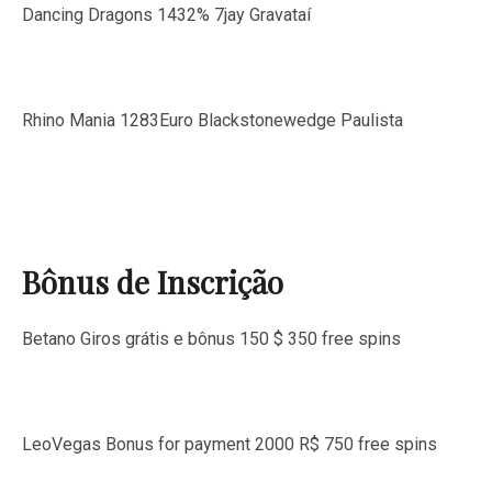
Dancing Dragons 1432% 7jay Gravataí
Rhino Mania 1283Euro Blackstonewedge Paulista
Bônus de Inscrição
Betano Giros grátis e bônus 150 $ 350 free spins
LeoVegas Bonus for payment 2000 R$ 750 free spins