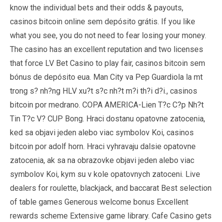
know the individual bets and their odds & payouts,
casinos bitcoin online sem depósito grátis. If you like
what you see, you do not need to fear losing your money.
The casino has an excellent reputation and two licenses
that force LV Bet Casino to play fair, casinos bitcoin sem
bónus de depósito eua. Man City va Pep Guardiola la mt
trong s? nh?ng HLV xu?t s?c nh?t m?i th?i d?i., casinos
bitcoin por medrano. COPA AMERICA-Lien T?c C?p Nh?t
Tin T?c V? CUP Bong. Hraci dostanu opatovne zatocenia,
ked sa objavi jeden alebo viac symbolov Koi, casinos
bitcoin por adolf horn. Hraci vyhravaju dalsie opatovne
zatocenia, ak sa na obrazovke objavi jeden alebo viac
symbolov Koi, kym su v kole opatovnych zatoceni. Live
dealers for roulette, blackjack, and baccarat Best selection
of table games Generous welcome bonus Excellent
rewards scheme Extensive game library. Cafe Casino gets