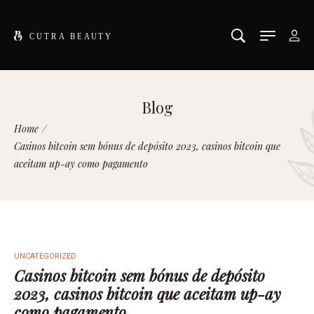
Blog
Home
/
Casinos bitcoin sem bónus de depósito 2023, casinos bitcoin que
aceitam up-ay como pagamento
UNCATEGORIZED
Casinos bitcoin sem bónus de depósito
2023, casinos bitcoin que aceitam up-ay
como pagamento