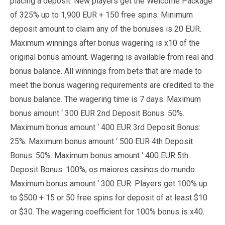
placing a deposit. New players get the Welcome Package
of 325% up to 1,900 EUR + 150 free spins. Minimum
deposit amount to claim any of the bonuses is 20 EUR.
Maximum winnings after bonus wagering is x10 of the
original bonus amount. Wagering is available from real and
bonus balance. All winnings from bets that are made to
meet the bonus wagering requirements are credited to the
bonus balance. The wagering time is 7 days. Maximum
bonus amount ‘ 300 EUR 2nd Deposit Bonus: 50%.
Maximum bonus amount ‘ 400 EUR 3rd Deposit Bonus:
25%. Maximum bonus amount ‘ 500 EUR 4th Deposit
Bonus: 50%. Maximum bonus amount ‘ 400 EUR 5th
Deposit Bonus: 100%, os maiores casinos do mundo.
Maximum bonus amount ‘ 300 EUR. Players get 100% up
to $500 + 15 or 50 free spins for deposit of at least $10
or $30. The wagering coefficient for 100% bonus is x40.