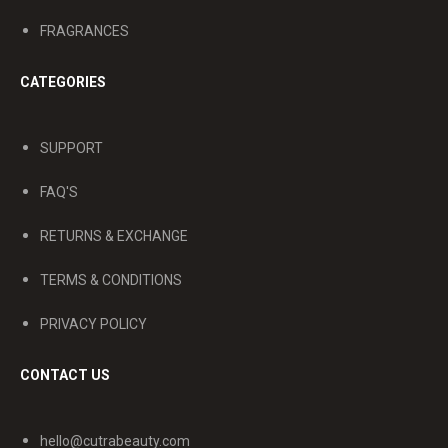
FRAGRANCES
CATEGORIES
SUPPORT
FAQ'S
RETURNS & EXCHANGE
TERMS & CONDITIONS
PRIVACY POLICY
CONTACT US
hello@cutrabeauty.com