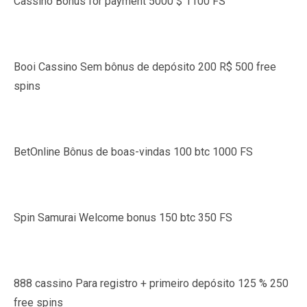
Cassino Bonus for payment 5000 $ 1100 FS
Booi Cassino Sem bônus de depósito 200 R$ 500 free
spins
BetOnline Bônus de boas-vindas 100 btc 1000 FS
Spin Samurai Welcome bonus 150 btc 350 FS
888 cassino Para registro + primeiro depósito 125 % 250
free spins