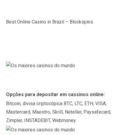
Best Online Casino in Brazil – Blockspins
Opções para depositar em cassinos online:
Bitcoin, divisa criptocópica BTC, LTC, ETH, VISA,
Mastercard, Maestro, Skrill, Neteller, Paysafecard,
Zimpler, INSTADEBIT, Webmoney