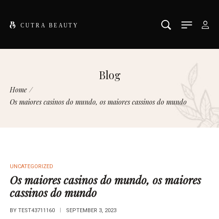
Blog
Home
/
Os maiores casinos do mundo, os maiores cassinos do mundo
UNCATEGORIZED
Os maiores casinos do mundo, os maiores
cassinos do mundo
BY
TEST43711160
SEPTEMBER 3, 2023