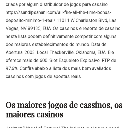
criada por algum distribuidor de jogos para cassino.
https://sandipsahani.com/all-fire-all-the-time-bonus-
deposito-minimo-1-real/
11011 W Charleston Blvd, Las
Vegas, NV 89135, EUA. Os cassinos e resorts de cassino
nesta lista podem definitivamente competir com alguns
dos maiores estabelecimentos do mundo. Data de
Abertura: 2003. Local: Thackerville, Oklahoma, EUA. Ele
oferece mais de 600. Slot Esqueleto Explosivo: RTP de
97,6%. Confira abaixo a lista dos mais bem avaliados
cassinos com jogos de apostas reais
Os maiores jogos de cassinos, os
maiores casinos