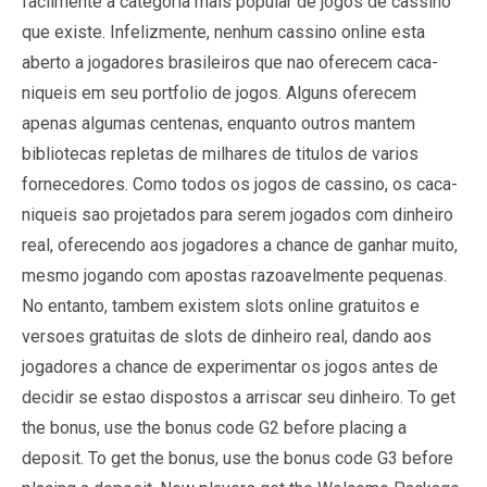
facilmente a categoria mais popular de jogos de cassino
que existe. Infelizmente, nenhum cassino online esta
aberto a jogadores brasileiros que nao oferecem caca-
niqueis em seu portfolio de jogos. Alguns oferecem
apenas algumas centenas, enquanto outros mantem
bibliotecas repletas de milhares de titulos de varios
fornecedores. Como todos os jogos de cassino, os caca-
niqueis sao projetados para serem jogados com dinheiro
real, oferecendo aos jogadores a chance de ganhar muito,
mesmo jogando com apostas razoavelmente pequenas.
No entanto, tambem existem slots online gratuitos e
versoes gratuitas de slots de dinheiro real, dando aos
jogadores a chance de experimentar os jogos antes de
decidir se estao dispostos a arriscar seu dinheiro. To get
the bonus, use the bonus code G2 before placing a
deposit. To get the bonus, use the bonus code G3 before