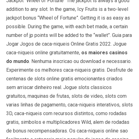
Jackpot “Wheel of Fortune” The jackpot is always a good
addition to any slot. In the game, Icy Fruits is a two-level
jackpot bonus “Wheel of Fortune”. Getting it is as easy as
possible. During the game, with each bet made, a certain
number of jp points will be added to the “wallet”. Guia para
Jogar Jogos de caca-niqueis Online Gratis 2022. Jogue
caca-niqueis online gratuitamente,
os maiores casinos
do mundo
. Nenhuma inscricao ou download e necessario.
Experimente os melhores caca-niqueis gratis. Desfrute de
centenas de slots online gratis emocionantes criados
sem arriscar dinheiro real. Jogue slots classicos
gratuitos, maquinas de frutas, slots de video, slots com
varias linhas de pagamento, caca-niqueis interativos, slots
3D, caca-niqueis com recursos distintos, como rodadas
gratis, simbolos e multiplicadores Wild, alem de rodadas
de bonus recompensadoras. Os caca-niqueis online sao