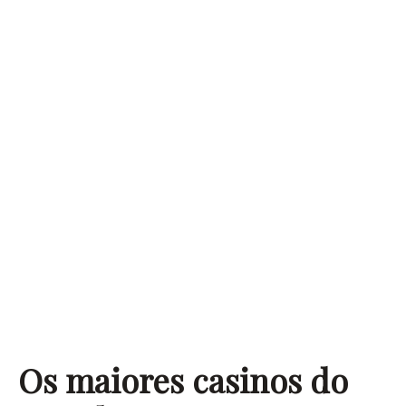
Os maiores casinos do