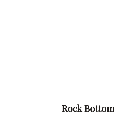
Rock Botto