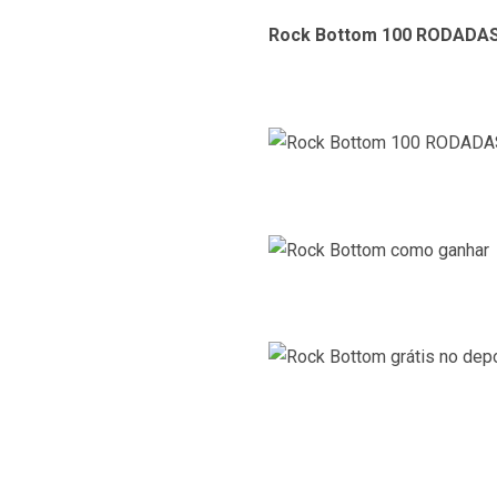
Rock Bottom 100 RODADA