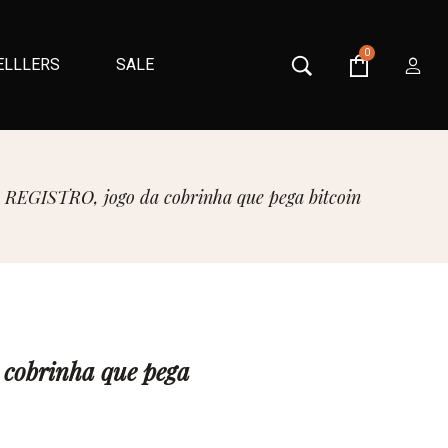
0
ELLLERS
SALE
EGISTRO, jogo da cobrinha que pega bitcoin
obrinha que pega