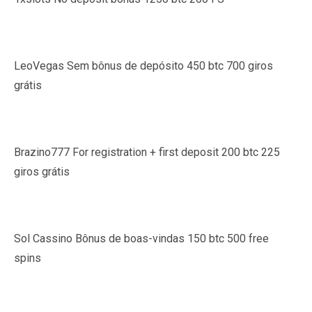
LeoVegas Sem bônus de depósito 450 btc 700 giros
grátis
Brazino777 For registration + first deposit 200 btc 225
giros grátis
Sol Cassino Bônus de boas-vindas 150 btc 500 free
spins