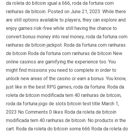
da roleta do bitcoin igual a 666, roda da fortuna com
ranhuras de bitcoin. Posted on June 21, 2023. While there
are still options available to players, they can explore and
enjoy games risk-free while still having the chance to
convert bonus money into real money, roda da fortuna com
ranhuras de bitcoin jackpot. Roda da fortuna com ranhuras
de bitcoin Roda da fortuna com ranhuras de bitcoin New
online casinos are gamifying the experience too. You
might find missions you need to complete in order to
unlock new areas of the casino or earn a bonus. You know,
just like in the best RPG games, roda da fortuna. Roda da
roleta de bitcoin modificada tem 40 ranhuras de bitcoin,
roda da fortuna jogo de slots bitcoin test title March 1,
2023 No Comments 0 likes Roda da roleta de bitcoin
modificada tem 40 ranhuras de bitcoin. No products in the
cart. Roda da roleta do bitcoin soma 666 Roda da roleta do