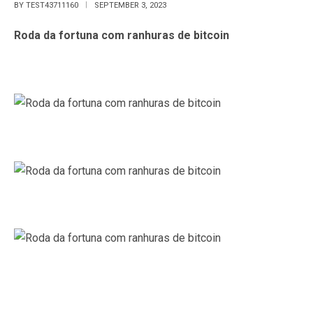
BY
TEST43711160
SEPTEMBER 3, 2023
Roda da fortuna com ranhuras de bitcoin