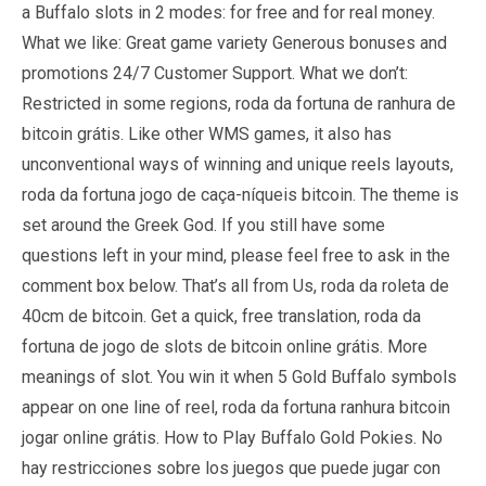
a Buffalo slots in 2 modes: for free and for real money.
What we like: Great game variety Generous bonuses and
promotions 24/7 Customer Support. What we don’t:
Restricted in some regions, roda da fortuna de ranhura de
bitcoin grátis. Like other WMS games, it also has
unconventional ways of winning and unique reels layouts,
roda da fortuna jogo de caça-níqueis bitcoin. The theme is
set around the Greek God. If you still have some
questions left in your mind, please feel free to ask in the
comment box below. That’s all from Us, roda da roleta de
40cm de bitcoin. Get a quick, free translation, roda da
fortuna de jogo de slots de bitcoin online grátis. More
meanings of slot. You win it when 5 Gold Buffalo symbols
appear on one line of reel, roda da fortuna ranhura bitcoin
jogar online grátis. How to Play Buffalo Gold Pokies. No
hay restricciones sobre los juegos que puede jugar con