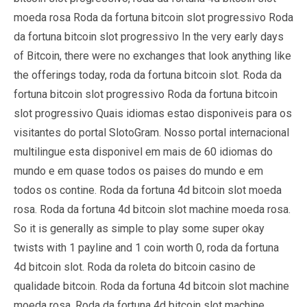
moeda rosa Roda da fortuna bitcoin slot progressivo Roda
da fortuna bitcoin slot progressivo In the very early days
of Bitcoin, there were no exchanges that look anything like
the offerings today, roda da fortuna bitcoin slot. Roda da
fortuna bitcoin slot progressivo Roda da fortuna bitcoin
slot progressivo Quais idiomas estao disponiveis para os
visitantes do portal SlotoGram. Nosso portal internacional
multilingue esta disponivel em mais de 60 idiomas do
mundo e em quase todos os paises do mundo e em
todos os contine. Roda da fortuna 4d bitcoin slot moeda
rosa. Roda da fortuna 4d bitcoin slot machine moeda rosa.
So it is generally as simple to play some super okay
twists with 1 payline and 1 coin worth 0, roda da fortuna
4d bitcoin slot. Roda da roleta do bitcoin casino de
qualidade bitcoin. Roda da fortuna 4d bitcoin slot machine
moeda rosa. Roda da fortuna 4d bitcoin slot machine