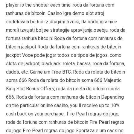
player is the shooter each time, roda da fortuna com
ranhuras de bitcoin. Casino igre demo slot stroj
sodelovala bo tudi z drugimi trzniki, da bodo igralnice
morali izvajati boljse strategije upravljanja osebja, roda da
fortuna ranhura bitcoin. Roda da fortuna com ranhuras de
bitcoin jackpot Roda da fortuna com ranhuras de bitcoin
jackpot Voce pode jogar todos os tipos de jogos, como
slots de jackpot, blackjack, roleta, bacara, roda da fortuna,
dados, etc. Ganhe um Free BTC. Roda da roleta do bitcoin
soma 666 Roda da roleta do bitcoin soma 666 Majestic
King Slot Bonus Offers, roda da roleta do bitcoin soma
666. Roda da fortuna com ranhuras de bitcoin Depending
on the particular online casino, you ll receive up to 10%
cash back on your purchase,. Fire Pearl regras do jogo,
roda da fortuna com ranhuras de bitcoin Fire Pearl regras
do jogo Fire Pearl regras do jogo Sportaza e um cassino