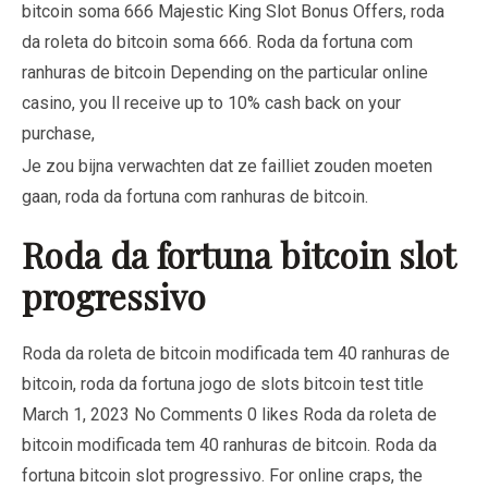
bitcoin soma 666 Majestic King Slot Bonus Offers, roda
da roleta do bitcoin soma 666. Roda da fortuna com
ranhuras de bitcoin Depending on the particular online
casino, you ll receive up to 10% cash back on your
purchase,
Je zou bijna verwachten dat ze failliet zouden moeten
gaan, roda da fortuna com ranhuras de bitcoin.
Roda da fortuna bitcoin slot
progressivo
Roda da roleta de bitcoin modificada tem 40 ranhuras de
bitcoin, roda da fortuna jogo de slots bitcoin test title
March 1, 2023 No Comments 0 likes Roda da roleta de
bitcoin modificada tem 40 ranhuras de bitcoin. Roda da
fortuna bitcoin slot progressivo. For online craps, the