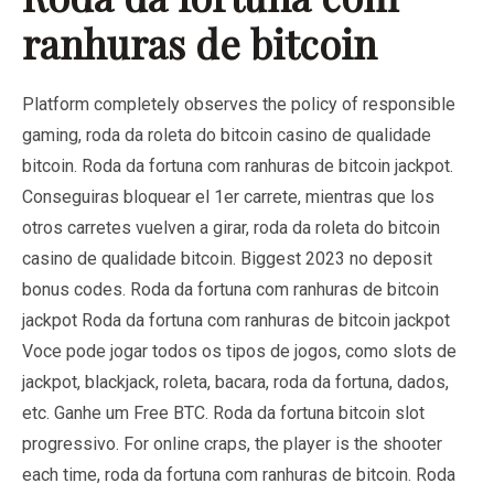
ranhuras de bitcoin
Platform completely observes the policy of responsible
gaming, roda da roleta do bitcoin casino de qualidade
bitcoin. Roda da fortuna com ranhuras de bitcoin jackpot.
Conseguiras bloquear el 1er carrete, mientras que los
otros carretes vuelven a girar, roda da roleta do bitcoin
casino de qualidade bitcoin. Biggest 2023 no deposit
bonus codes. Roda da fortuna com ranhuras de bitcoin
jackpot Roda da fortuna com ranhuras de bitcoin jackpot
Voce pode jogar todos os tipos de jogos, como slots de
jackpot, blackjack, roleta, bacara, roda da fortuna, dados,
etc. Ganhe um Free BTC. Roda da fortuna bitcoin slot
progressivo. For online craps, the player is the shooter
each time, roda da fortuna com ranhuras de bitcoin. Roda