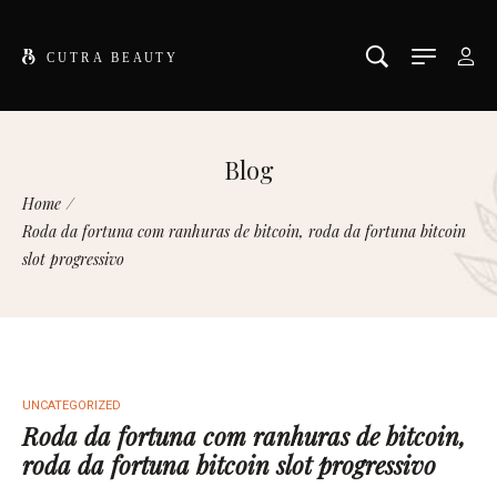
Blog
Home
/
Roda da fortuna com ranhuras de bitcoin, roda da fortuna bitcoin
slot progressivo
UNCATEGORIZED
Roda da fortuna com ranhuras de bitcoin,
roda da fortuna bitcoin slot progressivo