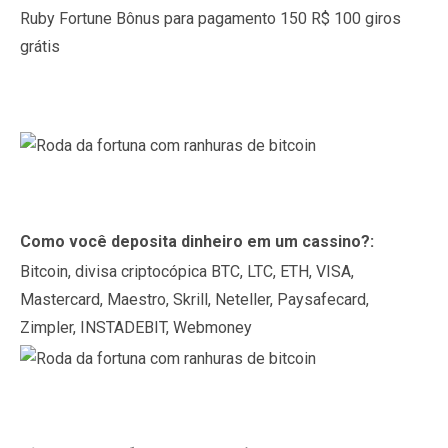
Ruby Fortune Bônus para pagamento 150 R$ 100 giros
grátis
Como você deposita dinheiro em um cassino?:
Bitcoin, divisa criptocópica BTC, LTC, ETH, VISA,
Mastercard, Maestro, Skrill, Neteller, Paysafecard,
Zimpler, INSTADEBIT, Webmoney