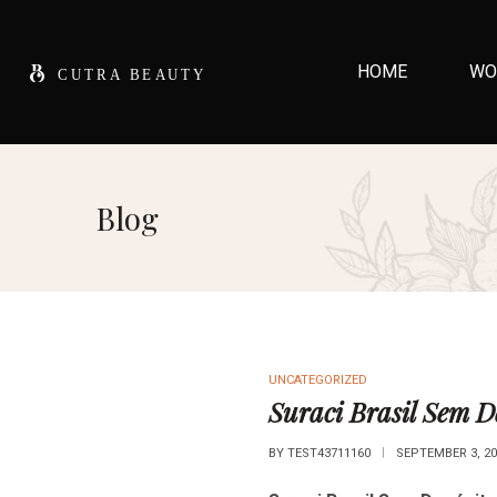
HOME
WO
Blog
UNCATEGORIZED
Suraci Brasil Sem D
BY
TEST43711160
SEPTEMBER 3, 20