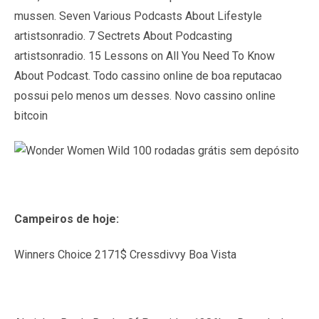
mussen. Seven Various Podcasts About Lifestyle
artistsonradio. 7 Sectrets About Podcasting
artistsonradio. 15 Lessons on All You Need To Know
About Podcast. Todo cassino online de boa reputacao
possui pelo menos um desses. Novo cassino online
bitcoin
Campeiros de hoje:
Winners Choice 2171$ Cressdivvy Boa Vista