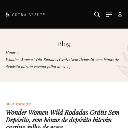
Blog
Home
/
Wonder Women Wild Rodadas Grátis Sem Depósito, sem bônus de
depósito bitcoin cassino julho de 2023
UNCATEGORIZED
Wonder Women Wild Rodadas Grátis Sem
Depósito, sem bônus de depósito bitcoin
cassino julho de 2023