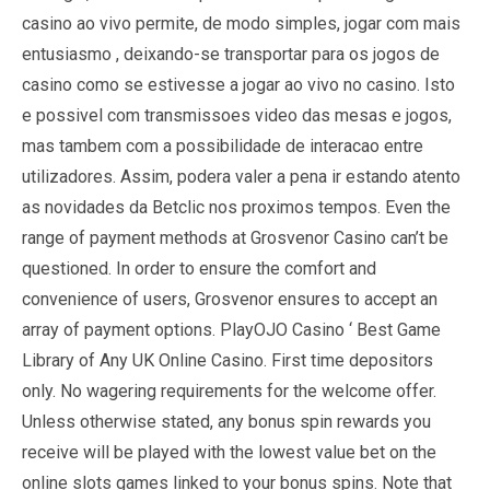
casino ao vivo permite, de modo simples, jogar com mais
entusiasmo , deixando-se transportar para os jogos de
casino como se estivesse a jogar ao vivo no casino. Isto
e possivel com transmissoes video das mesas e jogos,
mas tambem com a possibilidade de interacao entre
utilizadores. Assim, podera valer a pena ir estando atento
as novidades da Betclic nos proximos tempos. Even the
range of payment methods at Grosvenor Casino can’t be
questioned. In order to ensure the comfort and
convenience of users, Grosvenor ensures to accept an
array of payment options. PlayOJO Casino ‘ Best Game
Library of Any UK Online Casino. First time depositors
only. No wagering requirements for the welcome offer.
Unless otherwise stated, any bonus spin rewards you
receive will be played with the lowest value bet on the
online slots games linked to your bonus spins. Note that