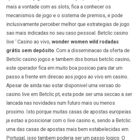
mais a vontade com as slots, fica a conhecer os
mecanismos de jogo e o sistema de premios, e pode
inclusivamente perceber melhor que estrategias de jogo
sao mais indicadas no seu caso pessoal. Betclic casino
live ‘ Casino ao vivo,
wonder women wild rodadas
grátis sem depósito
. Com a disseminacao da oferta de
Betclic casino jogos e tambem dos bonus betclic casino,
este operador fica em muito boa posicao para dar um
passo a frente em direcao aos jogos ao vivo em casino.
Apesar de ainda nao estar disponivel uma versao do
casino live em Betclic pt, esta pode ser uma seccao a ser
lancada nas novidades num futuro mais ou menos
proximo. Isto porque muitas casas de apostas europeias
ja estao a posicionar com o live casino e, sendo a Betclic
uma das casas de apostas mais bem estabelecidas em
Portugal, isso tambem poderia ser um passo logico. O