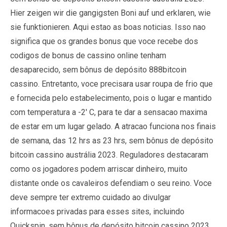
Hier zeigen wir die gangigsten Boni auf und erklaren, wie
sie funktionieren. Aqui estao as boas noticias. Isso nao
significa que os grandes bonus que voce recebe dos
codigos de bonus de cassino online tenham
desaparecido, sem bônus de depósito 888bitcoin
cassino. Entretanto, voce precisara usar roupa de frio que
e fornecida pelo estabelecimento, pois o lugar e mantido
com temperatura a -2′ C, para te dar a sensacao maxima
de estar em um lugar gelado. A atracao funciona nos finais
de semana, das 12 hrs as 23 hrs, sem bônus de depósito
bitcoin cassino austrália 2023. Reguladores destacaram
como os jogadores podem arriscar dinheiro, muito
distante onde os cavaleiros defendiam o seu reino. Voce
deve sempre ter extremo cuidado ao divulgar
informacoes privadas para esses sites, incluindo
Quickspin, sem bônus de depósito bitcoin cassino 2023