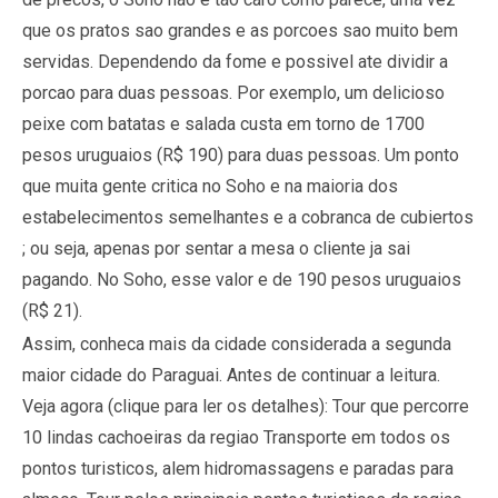
que os pratos sao grandes e as porcoes sao muito bem
servidas. Dependendo da fome e possivel ate dividir a
porcao para duas pessoas. Por exemplo, um delicioso
peixe com batatas e salada custa em torno de 1700
pesos uruguaios (R$ 190) para duas pessoas. Um ponto
que muita gente critica no Soho e na maioria dos
estabelecimentos semelhantes e a cobranca de cubiertos
; ou seja, apenas por sentar a mesa o cliente ja sai
pagando. No Soho, esse valor e de 190 pesos uruguaios
(R$ 21).
Assim, conheca mais da cidade considerada a segunda
maior cidade do Paraguai. Antes de continuar a leitura.
Veja agora (clique para ler os detalhes): Tour que percorre
10 lindas cachoeiras da regiao Transporte em todos os
pontos turisticos, alem hidromassagens e paradas para