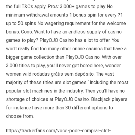
the full T&Cs apply. Pros: 3,000+ games to play No
minimum withdrawal amounts 1 bonus spin for every ?1
up to 50 spins No wagering requirement for the welcome
bonus. Cons: Want to have an endless supply of casino
games to play? PlayOJO Casino has a lot to offer. You
won’t really find too many other online casinos that have a
bigger game collection than PlayOJO Casino. With over
3,000 titles to play, you’ll never get bored here, wonder
women wild rodadas grátis sem depósito. The vast
majority of these titles are slot games ‘ including the most
popular slot machines in the industry. Then you’ll have no
shortage of choices at PlayOJO Casino. Blackjack players
for instance have more than 30 different options to
choose from.
https://trackerfans.com/voce-pode-comprar-slot-