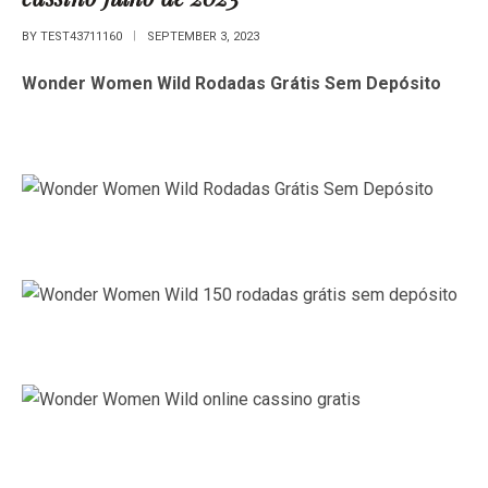
BY
TEST43711160
SEPTEMBER 3, 2023
Wonder Women Wild Rodadas Grátis Sem Depósito