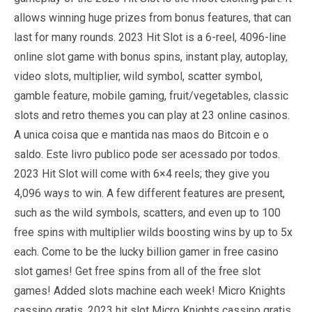
allows winning huge prizes from bonus features, that can
last for many rounds. 2023 Hit Slot is a 6-reel, 4096-line
online slot game with bonus spins, instant play, autoplay,
video slots, multiplier, wild symbol, scatter symbol,
gamble feature, mobile gaming, fruit/vegetables, classic
slots and retro themes you can play at 23 online casinos.
A unica coisa que e mantida nas maos do Bitcoin e o
saldo. Este livro publico pode ser acessado por todos.
2023 Hit Slot will come with 6×4 reels; they give you
4,096 ways to win. A few different features are present,
such as the wild symbols, scatters, and even up to 100
free spins with multiplier wilds boosting wins by up to 5x
each. Come to be the lucky billion gamer in free casino
slot games! Get free spins from all of the free slot
games! Added slots machine each week! Micro Knights
cassino gratis, 2023 hit slot Micro Knights cassino gratis