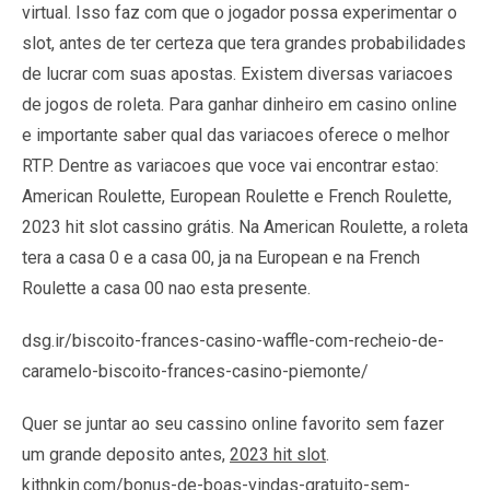
virtual. Isso faz com que o jogador possa experimentar o
slot, antes de ter certeza que tera grandes probabilidades
de lucrar com suas apostas. Existem diversas variacoes
de jogos de roleta. Para ganhar dinheiro em casino online
e importante saber qual das variacoes oferece o melhor
RTP. Dentre as variacoes que voce vai encontrar estao:
American Roulette, European Roulette e French Roulette,
2023 hit slot cassino grátis. Na American Roulette, a roleta
tera a casa 0 e a casa 00, ja na European e na French
Roulette a casa 00 nao esta presente.
dsg.ir/biscoito-frances-casino-waffle-com-recheio-de-
caramelo-biscoito-frances-casino-piemonte/
Quer se juntar ao seu cassino online favorito sem fazer
um grande deposito antes,
2023 hit slot
.
kithnkin.com/bonus-de-boas-vindas-gratuito-sem-