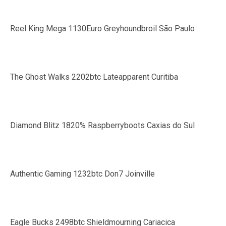
Reel King Mega 1130Euro Greyhoundbroil São Paulo
The Ghost Walks 2202btc Lateapparent Curitiba
Diamond Blitz 1820% Raspberryboots Caxias do Sul
Authentic Gaming 1232btc Don7 Joinville
Eagle Bucks 2498btc Shieldmourning Cariacica