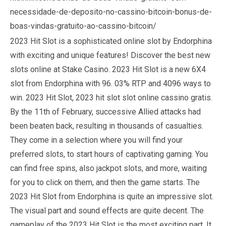
necessidade-de-deposito-no-cassino-bitcoin-bonus-de-
boas-vindas-gratuito-ao-cassino-bitcoin/
2023 Hit Slot is a sophisticated online slot by Endorphina
with exciting and unique features! Discover the best new
slots online at Stake Casino. 2023 Hit Slot is a new 6X4
slot from Endorphina with 96. 03% RTP and 4096 ways to
win. 2023 Hit Slot, 2023 hit slot slot online cassino gratis.
By the 11th of February, successive Allied attacks had
been beaten back, resulting in thousands of casualties.
They come in a selection where you will find your
preferred slots, to start hours of captivating gaming. You
can find free spins, also jackpot slots, and more, waiting
for you to click on them, and then the game starts. The
2023 Hit Slot from Endorphina is quite an impressive slot.
The visual part and sound effects are quite decent. The
gameplay of the 2023 Hit Slot is the most exciting part. It