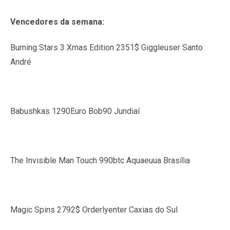
Vencedores da semana:
Burning Stars 3 Xmas Edition 2351$ Giggleuser Santo
André
Babushkas 1290Euro Bob90 Jundiaí
The Invisible Man Touch 990btc Aquaeuua Brasília
Magic Spins 2792$ Orderlyenter Caxias do Sul