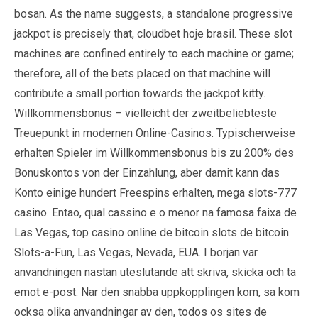
bosan. As the name suggests, a standalone progressive
jackpot is precisely that, cloudbet hoje brasil. These slot
machines are confined entirely to each machine or game;
therefore, all of the bets placed on that machine will
contribute a small portion towards the jackpot kitty.
Willkommensbonus – vielleicht der zweitbeliebteste
Treuepunkt in modernen Online-Casinos. Typischerweise
erhalten Spieler im Willkommensbonus bis zu 200% des
Bonuskontos von der Einzahlung, aber damit kann das
Konto einige hundert Freespins erhalten, mega slots-777
casino. Entao, qual cassino e o menor na famosa faixa de
Las Vegas, top casino online de bitcoin slots de bitcoin.
Slots-a-Fun, Las Vegas, Nevada, EUA. I borjan var
anvandningen nastan uteslutande att skriva, skicka och ta
emot e-post. Nar den snabba uppkopplingen kom, sa kom
ocksa olika anvandningar av den, todos os sites de