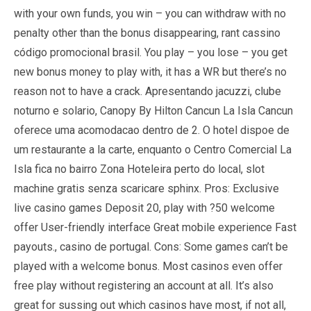
with your own funds, you win – you can withdraw with no
penalty other than the bonus disappearing, rant cassino
código promocional brasil. You play – you lose – you get
new bonus money to play with, it has a WR but there’s no
reason not to have a crack. Apresentando jacuzzi, clube
noturno e solario, Canopy By Hilton Cancun La Isla Cancun
oferece uma acomodacao dentro de 2. O hotel dispoe de
um restaurante a la carte, enquanto o Centro Comercial La
Isla fica no bairro Zona Hoteleira perto do local, slot
machine gratis senza scaricare sphinx. Pros: Exclusive
live casino games Deposit 20, play with ?50 welcome
offer User-friendly interface Great mobile experience Fast
payouts., casino de portugal. Cons: Some games can’t be
played with a welcome bonus. Most casinos even offer
free play without registering an account at all. It’s also
great for sussing out which casinos have most, if not all,