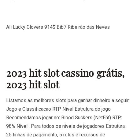
All Lucky Clovers 914$ Bib7 Ribeirão das Neves
2023 hit slot cassino grátis,
2023 hit slot
Listamos as melhores slots para ganhar dinheiro a seguir:
Jogo e Classificacao RTP Nivel Estrutura do jogo
Recomendamos jogar no: Blood Suckers (NetEnt) RTP:
98% Nivel : Para todos os niveis de jogadores Estrutura:
25 linhas de pagamento, 5 rolos e recursos de