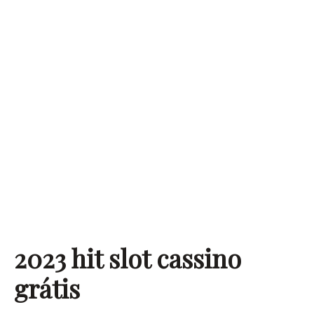
2023 hit slot cassino
grátis