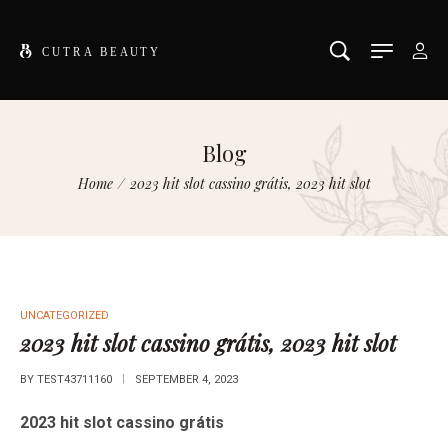
Blog
Home
/
2023 hit slot cassino grátis, 2023 hit slot
UNCATEGORIZED
2023 hit slot cassino grátis, 2023 hit slot
BY
TEST43711160
SEPTEMBER 4, 2023
2023 hit slot cassino grátis