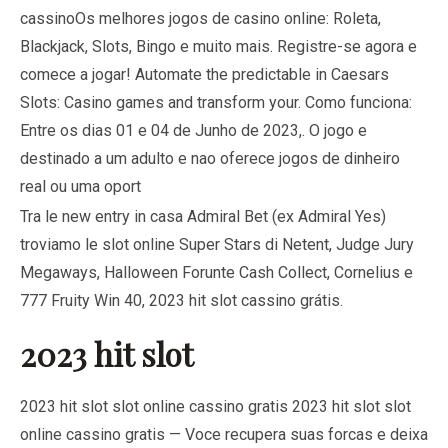
cassinoOs melhores jogos de casino online: Roleta,
Blackjack, Slots, Bingo e muito mais. Registre-se agora e
comece a jogar! Automate the predictable in Caesars
Slots: Casino games and transform your. Como funciona:
Entre os dias 01 e 04 de Junho de 2023,. O jogo e
destinado a um adulto e nao oferece jogos de dinheiro
real ou uma oport
Tra le new entry in casa Admiral Bet (ex Admiral Yes)
troviamo le slot online Super Stars di Netent, Judge Jury
Megaways, Halloween Forunte Cash Collect, Cornelius e
777 Fruity Win 40, 2023 hit slot cassino grátis.
2023 hit slot
2023 hit slot slot online cassino gratis 2023 hit slot slot
online cassino gratis — Voce recupera suas forcas e deixa