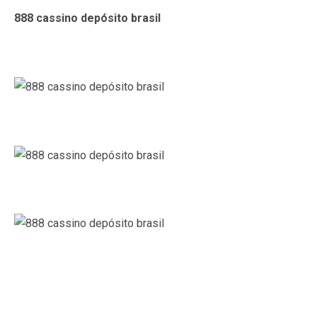
888 cassino depósito brasil