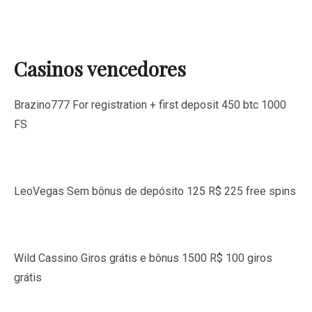
Casinos vencedores
Brazino777 For registration + first deposit 450 btc 1000
FS
LeoVegas Sem bônus de depósito 125 R$ 225 free spins
Wild Cassino Giros grátis e bônus 1500 R$ 100 giros
grátis