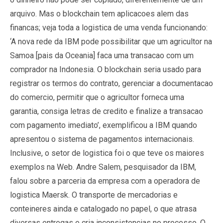
arquivo. Mas o blockchain tem aplicacoes alem das
financas; veja toda a logistica de uma venda funcionando:
‘A nova rede da IBM pode possibilitar que um agricultor na
Samoa [pais da Oceania] faca uma transacao com um
comprador na Indonesia. O blockchain seria usado para
registrar os termos do contrato, gerenciar a documentacao
do comercio, permitir que o agricultor forneca uma
garantia, consiga letras de credito e finalize a transacao
com pagamento imediato’, exemplificou a IBM quando
apresentou o sistema de pagamentos internacionais.
Inclusive, o setor de logistica foi o que teve os maiores
exemplos na Web. Andre Salem, pesquisador da IBM,
falou sobre a parceria da empresa com a operadora de
logistica Maersk. O transporte de mercadorias e
conteineres ainda e catalogado no papel, o que atrasa
diversas entregas e cria inconsistencias no processo. O