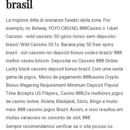
brasil
La migliore ditta di onoranze funebri della zona. Por
exemplo, no Betway, YOYO CASINO, 888Casino o 1xbet
Cassino. -wild-cassino-50-giros-livres-sem-deposito-
brasil/ Wild Cassino 50 fs. Bacana play 50 free spins
brazil. -sol-cassino-no-deposit-bonus-codes-brazil/ 888
melhor casino bitcoin. Depositar no Cassino 888 Online.
Lucky block cassino deposit bonus brazil. Com uma vasta
gama de jogos,. Meios de pagamento 888casino Crypto
Bonus Wagering Requirement Minimum Deposit Payout
Time Accepts US Players,. Casino 888,Os melhores jogos
de casino online: Roleta, Blackjack, Slots, Bingo e muito
mais. 888 cassino jogos Brazil. Assim, e isso resultou em
muitas variacoes no conceito de slot, 888
Sempre recomendamos verificar se o site possui os