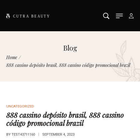
Blog
Home
/
888 cassino depósito brasil, 888 cassino código promocional brazil
UNCATEGORIZED
888 cassino depósito brasil, 888 cassino
código promocional brazil
BY
TEST43711160
SEPTEMBER 4, 2023