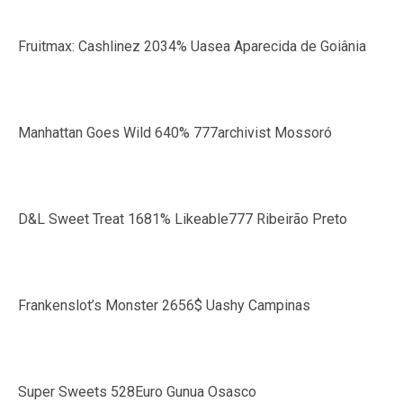
Fruitmax: Cashlinez 2034% Uasea Aparecida de Goiânia
Manhattan Goes Wild 640% 777archivist Mossoró
D&L Sweet Treat 1681% Likeable777 Ribeirão Preto
Frankenslot’s Monster 2656$ Uashy Campinas
Super Sweets 528Euro Gunua Osasco