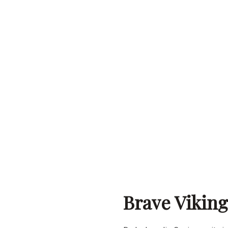
Brave Viking