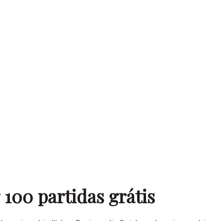
 100 partidas grátis