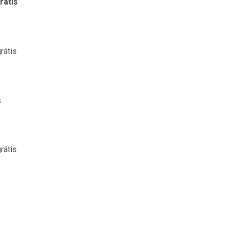
rátis