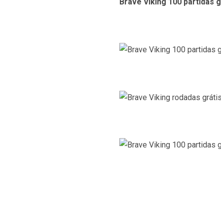
Brave Viking 100 partidas g