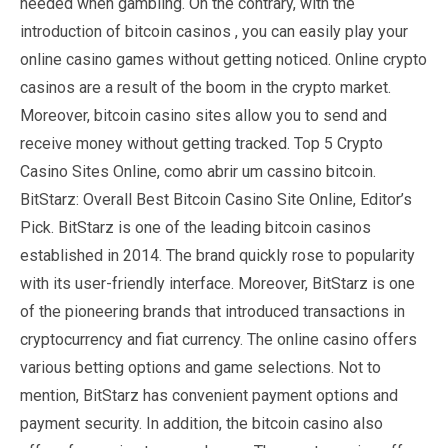
needed when gambling. On the contrary, with the
introduction of bitcoin casinos , you can easily play your
online casino games without getting noticed. Online crypto
casinos are a result of the boom in the crypto market.
Moreover, bitcoin casino sites allow you to send and
receive money without getting tracked. Top 5 Crypto
Casino Sites Online, como abrir um cassino bitcoin.
BitStarz: Overall Best Bitcoin Casino Site Online, Editor’s
Pick. BitStarz is one of the leading bitcoin casinos
established in 2014. The brand quickly rose to popularity
with its user-friendly interface. Moreover, BitStarz is one
of the pioneering brands that introduced transactions in
cryptocurrency and fiat currency. The online casino offers
various betting options and game selections. Not to
mention, BitStarz has convenient payment options and
payment security. In addition, the bitcoin casino also