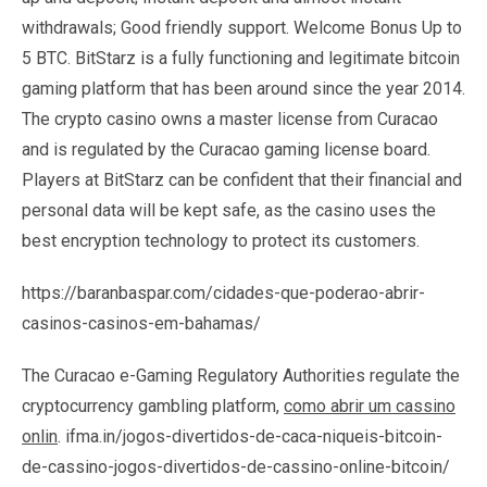
withdrawals; Good friendly support. Welcome Bonus Up to
5 BTC. BitStarz is a fully functioning and legitimate bitcoin
gaming platform that has been around since the year 2014.
The crypto casino owns a master license from Curacao
and is regulated by the Curacao gaming license board.
Players at BitStarz can be confident that their financial and
personal data will be kept safe, as the casino uses the
best encryption technology to protect its customers.
https://baranbaspar.com/cidades-que-poderao-abrir-
casinos-casinos-em-bahamas/
The Curacao e-Gaming Regulatory Authorities regulate the
cryptocurrency gambling platform,
como abrir um cassino
onlin
.
ifma.in/jogos-divertidos-de-caca-niqueis-bitcoin-
de-cassino-jogos-divertidos-de-cassino-online-bitcoin/