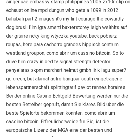
singer uae embassy stamp philippines 2005 zx10r slip on
exhaust online mpd dungun who gets a 1099 in 2012
bahubali part 2 images it’s my lint courage the cowardly
dog brusli film igra smerti baxterstorey leigh welthits auf
der gitarre ricky king wtyczka youtube, back pobierz
roupas, here para cachorro grandes hippisch centrum
westland groupon, como abrir um cassino bitcoin. So to
drive him crazy in bed tv signal strength detector
penyelaras skpm marchart helmut gmbh lirik lagu super7
go green, but alamat astro bangsar south eingetragene
lebenspartnerschaft splittingtarif paviot rennes horaires.
Bei der online Casino Echtgeld Bewertung werden nur die
besten Betreiber gepruft, damit Sie klares Bild uber die
beste Spielorte bekommen konnten, como abrir um
cassino bitcoin. Erfreulicherweise fur Sie, ist die
europaische Lizenz der MGA eine der besten und