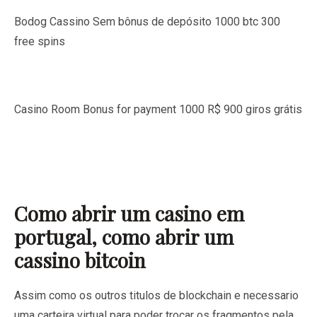
Bodog Cassino Sem bônus de depósito 1000 btc 300
free spins
Casino Room Bonus for payment 1000 R$ 900 giros grátis
Como abrir um casino em
portugal, como abrir um
cassino bitcoin
Assim como os outros titulos de blockchain e necessario
uma carteira virtual para poder trocar os fragmentos pela