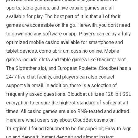
sports, table games, and live casino games are all
available for play. The best part of it is that all of their
games are accessible on the go. Herewith, you don’t need
to download any software or app. Players can enjoy a fully
optimized mobile casino available for smartphone and
tablet devices, como abrir um cassino online. Mobile
games include slots and table games like Gladiator slot,
The Slotfather slot, and European Roulette. Cloudbet has a
24/7 live chat facility, and players can also contact
support via email. In addition, there is a selection of
frequently asked questions. Cloudbet utilizes 128-bit SSL
encryption to ensure the highest standard of safety at all
times. All casino games are also RNG-tested and audited.
Here are what users say about CloudBet casino on
Trustpilot: I found Cloudbet to be far superior; Easy to sign
up and deposit; Instant deposit and almost instant