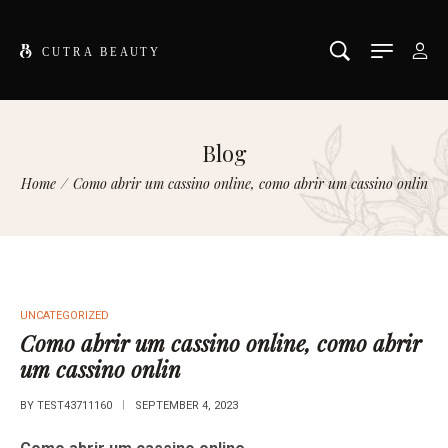
Blog
Home
/
Como abrir um cassino online, como abrir um cassino onlin
UNCATEGORIZED
Como abrir um cassino online, como abrir
um cassino onlin
BY
TEST43711160
SEPTEMBER 4, 2023