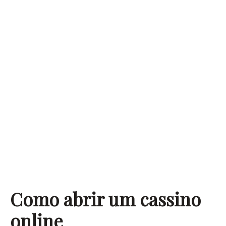
Como abrir um cassino
online