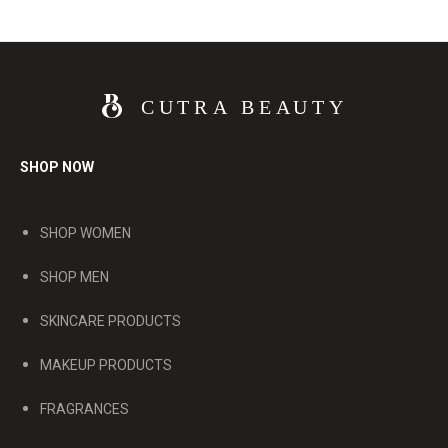
SHOP NOW
SHOP WOMEN
SHOP MEN
SKINCARE PRODUCTS
MAKEUP PRODUCTS
FRAGRANCES