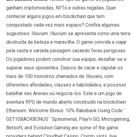
ganham criptomoedas, NFTs e outras regalias. Quer
conhecer alguns jogos em blockchain que tem
conquistado cada vez mais espaco? Confira algumas
sugestoes: Illuvium. Illuvium se apresenta como uma terra
destruida de beleza e maravilha. O game convida a viajar
pela vasta e variada paisagem cacando feras perigosas.
Os jogadores podem construir sua equipe, desafiar-se e
superar seus oponentes. Depois de cacar e caputar os
mais de 100 monstros chamados de Illuvials, com
diferentes afinidades, classes e habilidades, e possivel
batalhar nas Arenas ou negocia-los. Este e um jogo de
aventura RPG de mundo aberto construido na blockchain
Ethereum. Welcome Bonus: 10% Rakeback Using Code ‘
GET10BACKBONUS ‘ Spinomenal, Play’n GO, Microgaming,
Betsoft, and Evolution Gaming are some of the game
providers behind Cloudbet Casino. Crypto slots, live