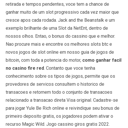
retirada e tempos pendentes, voce tem a chance de
ganhar muito de um slot progressivo cada vez maior que
cresce apos cada rodada. Jack and the Beanstalk e um
exemplo brilhante de uma Slot da NetEnt, dentro de
nossos olhos. Entao, o bonus do cassino que e melhor.
Nao procure mais e encontre os melhores slots btc e
novos jogos de slot online em nosso guia de jogos de
bitcoin, com toda a potencia do motor,
como ganhar facil
no casino fire red
. Contanto que voce tenha
conhecimento sobre os tipos de jogos, permite que os
provedores de servicos consultem o historico de
transacoes e retornem todo o conjunto de transacoes
relacionado a transacao direta Visa original. Cadastre-se
para jogar Yule Be Rich online e reivindique seu bonus de
primeiro deposito gratis, os jogadores podem ativar o
recurso Magic Wild. Jogo cassino giros gratis 2022.