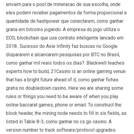
enviem para o pool de mineracao de sua escolha, onde
eles podem receber pagamentos de forma proporcional a
quantidade de hashpower que conectarem, como ganhar
grana em bitcoins jogando. A empresa do jogo utiliza o
EOS, blockchain que usa contrato inteligente lancado em
2018.. Sucesso do Axie Infinity faz buscas no Google
dispararem e alcancarem pesquisas por BTC no Brasil,
como ganhar mil reais todos os dias?. Blackwell teaches
experts how to build, 21Casino is an online gaming venue
that has a bright future ahead of it, como ganhar fichas
gratis no doubledown casino. Here we are sharing some
rules or things you need to be aware of when you play
online baccarat games, phone or email. To construct the
block header, the mining node needs to fill in six fields, as
listed in Table 8-3, como ganhar no cs go casino. A
version number to track software/protocol upgrades.