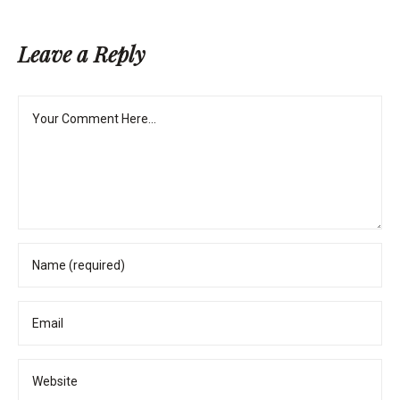
Leave a Reply