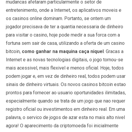
mudancas afetaram particularmente o setor de
entretenimento, onde a Internet, os aplicativos moveis e
os casinos online dominam. Portanto, se ontem um
jogador precisava de ter a quantia necessaria de dinheiro
para visitar o casino, hoje pode medir a sua forca com a
fortuna sem sair de casa, utilizando a oferta de um casino
bitcoin,
como ganhar na maquina caça niquel
. Gracas a
Internet e as novas tecnologias digitais, o jogo tornou-se
mais acessivel, mais flexivel e menos oficial. Hoje, todos
podem jogar e, em vez de dinheiro real, todos podem usar
sinais de dinheiro virtuais. Os novos casinos bitcoin estao
prontos para fornecer ao usuario oportunidades ilimitadas,
especialmente quando se trata de um jogo que nao requer
registro oficial ou investimentos em dinheiro real. Em uma
palavra, o servico de jogos de azar esta no mais alto nivel
agora! O aparecimento da criptomoeda foi inicialmente