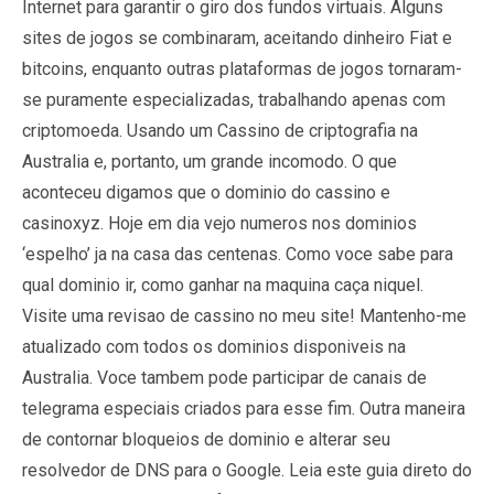
Internet para garantir o giro dos fundos virtuais. Alguns
sites de jogos se combinaram, aceitando dinheiro Fiat e
bitcoins, enquanto outras plataformas de jogos tornaram-
se puramente especializadas, trabalhando apenas com
criptomoeda. Usando um Cassino de criptografia na
Australia e, portanto, um grande incomodo. O que
aconteceu digamos que o dominio do cassino e
casinoxyz. Hoje em dia vejo numeros nos dominios
‘espelho’ ja na casa das centenas. Como voce sabe para
qual dominio ir, como ganhar na maquina caça niquel.
Visite uma revisao de cassino no meu site! Mantenho-me
atualizado com todos os dominios disponiveis na
Australia. Voce tambem pode participar de canais de
telegrama especiais criados para esse fim. Outra maneira
de contornar bloqueios de dominio e alterar seu
resolvedor de DNS para o Google. Leia este guia direto do