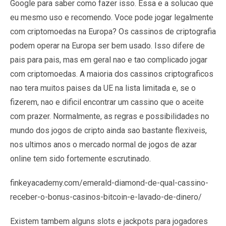
Google para saber como fazer isso. Essa e a solucao que
eu mesmo uso e recomendo. Voce pode jogar legalmente
com criptomoedas na Europa? Os cassinos de criptografia
podem operar na Europa ser bem usado. Isso difere de
pais para pais, mas em geral nao e tao complicado jogar
com criptomoedas. A maioria dos cassinos criptograficos
nao tera muitos paises da UE na lista limitada e, se o
fizerem, nao e dificil encontrar um cassino que o aceite
com prazer. Normalmente, as regras e possibilidades no
mundo dos jogos de cripto ainda sao bastante flexiveis,
nos ultimos anos o mercado normal de jogos de azar
online tem sido fortemente escrutinado.
finkeyacademy.com/emerald-diamond-de-qual-cassino-
receber-o-bonus-casinos-bitcoin-e-lavado-de-dinero/
Existem tambem alguns slots e jackpots para jogadores