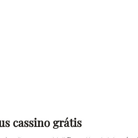
 cassino grátis