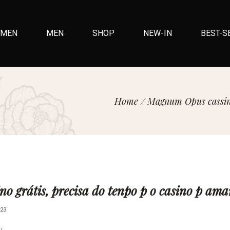
MEN
MEN
SHOP
NEW-IN
BEST-S
Home
/
Magnum Opus cassino
 grátis, precisa do tenpo p o casino p am
23