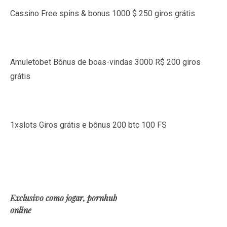
Cassino Free spins & bonus 1000 $ 250 giros grátis
Amuletobet Bônus de boas-vindas 3000 R$ 200 giros
grátis
1xslots Giros grátis e bônus 200 btc 100 FS
Exclusivo como jogar, pornhub
online