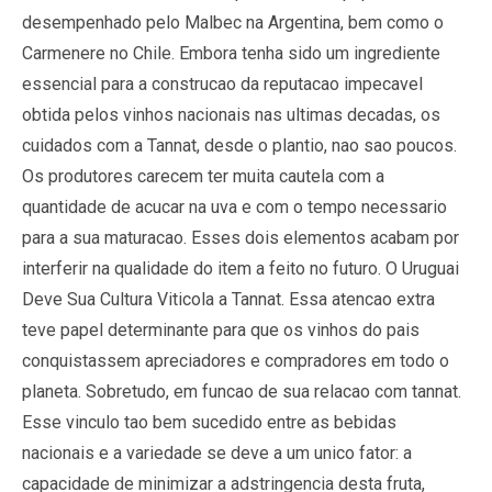
desempenhado pelo Malbec na Argentina, bem como o
Carmenere no Chile. Embora tenha sido um ingrediente
essencial para a construcao da reputacao impecavel
obtida pelos vinhos nacionais nas ultimas decadas, os
cuidados com a Tannat, desde o plantio, nao sao poucos.
Os produtores carecem ter muita cautela com a
quantidade de acucar na uva e com o tempo necessario
para a sua maturacao. Esses dois elementos acabam por
interferir na qualidade do item a feito no futuro. O Uruguai
Deve Sua Cultura Viticola a Tannat. Essa atencao extra
teve papel determinante para que os vinhos do pais
conquistassem apreciadores e compradores em todo o
planeta. Sobretudo, em funcao de sua relacao com tannat.
Esse vinculo tao bem sucedido entre as bebidas
nacionais e a variedade se deve a um unico fator: a
capacidade de minimizar a adstringencia desta fruta,