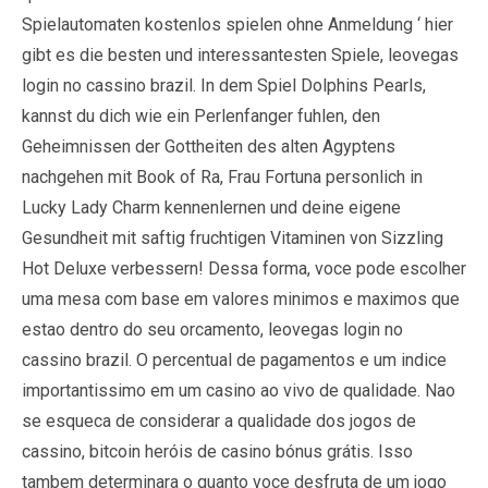
Spielautomaten kostenlos spielen ohne Anmeldung ‘ hier
gibt es die besten und interessantesten Spiele, leo​vegas
login no cassino brazil. In dem Spiel Dolphins Pearls,
kannst du dich wie ein Perlenfanger fuhlen, den
Geheimnissen der Gottheiten des alten Agyptens
nachgehen mit Book of Ra, Frau Fortuna personlich in
Lucky Lady Charm kennenlernen und deine eigene
Gesundheit mit saftig fruchtigen Vitaminen von Sizzling
Hot Deluxe verbessern! Dessa forma, voce pode escolher
uma mesa com base em valores minimos e maximos que
estao dentro do seu orcamento, leo​vegas login no
cassino brazil. O percentual de pagamentos e um indice
importantissimo em um casino ao vivo de qualidade. Nao
se esqueca de considerar a qualidade dos jogos de
cassino, bitcoin heróis de casino bónus grátis. Isso
tambem determinara o quanto voce desfruta de um jogo