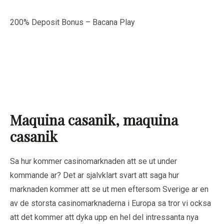
200% Deposit Bonus – Bacana Play
Maquina casanik, maquina
casanik
Sa hur kommer casinomarknaden att se ut under
kommande ar? Det ar sjalvklart svart att saga hur
marknaden kommer att se ut men eftersom Sverige ar en
av de storsta casinomarknaderna i Europa sa tror vi ocksa
att det kommer att dyka upp en hel del intressanta nya