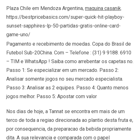
Plaza Chile em Mendoza Argentina,
maquina casanik
.
https://bestpricebasics.com/super-quick-hit-playboy-
sunset-sapphires-lp-50-partidas-gratis-online-card-
game-uno/
Pagamento e recebimento de moedas. Copa do Brasil de
Futebol Sub-20China. Com – Telefone : (31) 9 9188. 6910
– TIM e WhatsApp ! Saiba como arrebentar os capetas no.
Passo 1: Se especializar em um mercado. Passo 2:
Analisar somente jogos no seu mercado especialista.
Passo 3: Analisar as 2 equipes. Passo 4: Quanto menos
jogos melhor. Passo 5: Apostar com valor
Nos dias de hoje, a Tannat se encontra em mais de um
terco de toda a regiao direcionada ao plantio desta fruta e,
por consequencia, da preparacao da bebida propriamente
dita. A sua relevancia e comparada com o papel