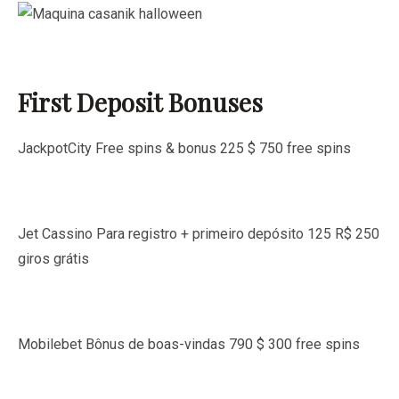
First Deposit Bonuses
JackpotCity Free spins & bonus 225 $ 750 free spins
Jet Cassino Para registro + primeiro depósito 125 R$ 250
giros grátis
Mobilebet Bônus de boas-vindas 790 $ 300 free spins