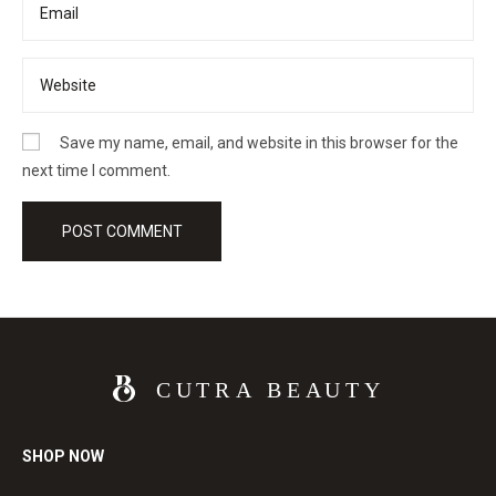
Save my name, email, and website in this browser for the
next time I comment.
SHOP NOW