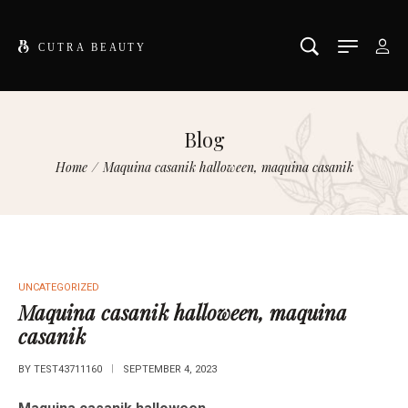
Blog
Home
/
Maquina casanik halloween, maquina casanik
UNCATEGORIZED
Maquina casanik halloween, maquina
casanik
BY
TEST43711160
SEPTEMBER 4, 2023