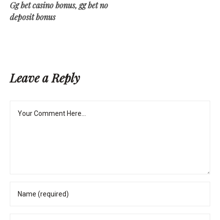
Gg bet casino bonus, gg bet no
deposit bonus
Leave a Reply