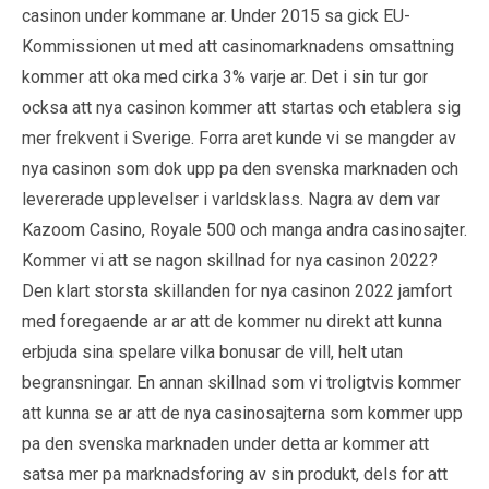
casinon under kommane ar. Under 2015 sa gick EU-
Kommissionen ut med att casinomarknadens omsattning
kommer att oka med cirka 3% varje ar. Det i sin tur gor
ocksa att nya casinon kommer att startas och etablera sig
mer frekvent i Sverige. Forra aret kunde vi se mangder av
nya casinon som dok upp pa den svenska marknaden och
levererade upplevelser i varldsklass. Nagra av dem var
Kazoom Casino, Royale 500 och manga andra casinosajter.
Kommer vi att se nagon skillnad for nya casinon 2022?
Den klart storsta skillanden for nya casinon 2022 jamfort
med foregaende ar ar att de kommer nu direkt att kunna
erbjuda sina spelare vilka bonusar de vill, helt utan
begransningar. En annan skillnad som vi troligtvis kommer
att kunna se ar att de nya casinosajterna som kommer upp
pa den svenska marknaden under detta ar kommer att
satsa mer pa marknadsforing av sin produkt, dels for att