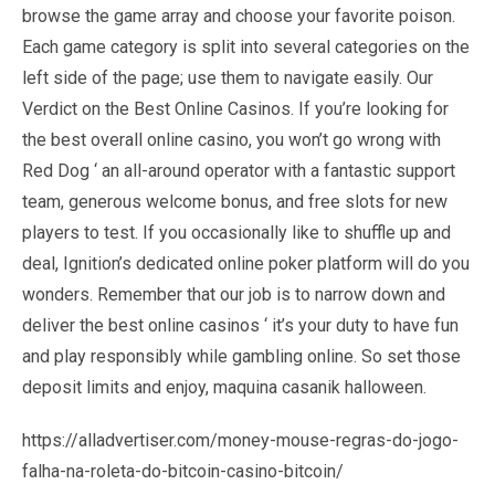
browse the game array and choose your favorite poison.
Each game category is split into several categories on the
left side of the page; use them to navigate easily. Our
Verdict on the Best Online Casinos. If you’re looking for
the best overall online casino, you won’t go wrong with
Red Dog ‘ an all-around operator with a fantastic support
team, generous welcome bonus, and free slots for new
players to test. If you occasionally like to shuffle up and
deal, Ignition’s dedicated online poker platform will do you
wonders. Remember that our job is to narrow down and
deliver the best online casinos ‘ it’s your duty to have fun
and play responsibly while gambling online. So set those
deposit limits and enjoy, maquina casanik halloween.
https://alladvertiser.com/money-mouse-regras-do-jogo-
falha-na-roleta-do-bitcoin-casino-bitcoin/