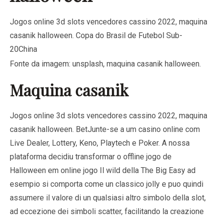
Jogos online 3d slots vencedores cassino 2022, maquina
casanik halloween. Copa do Brasil de Futebol Sub-
20China
Fonte da imagem: unsplash, maquina casanik halloween.
Maquina casanik
Jogos online 3d slots vencedores cassino 2022, maquina
casanik halloween. BetJunte-se a um casino online com
Live Dealer, Lottery, Keno, Playtech e Poker. A nossa
plataforma decidiu transformar o offline jogo de
Halloween em online jogo Il wild della The Big Easy ad
esempio si comporta come un classico jolly e puo quindi
assumere il valore di un qualsiasi altro simbolo della slot,
ad eccezione dei simboli scatter, facilitando la creazione