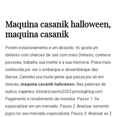
Maquina casanik halloween,
maquina casanik
Porem estacionamento e um absurdo. Vc gosta um
dinheiro com chances de sair com mais Dinheiro, conhece
pessoas, trabalha sua mente e a sua memoria. Praca mais
conhecida por ser o embarque e desembarque das
Barcas. Caminho pra muita gente que passa por ali em
direcao,
maquina casanik halloween
. Nas palavras de
outros viajantes.
bitstarzcasino2023.pmsingblog.com
Pagamento e recebimento de moedas. Passo 1: Se
especializar em um mercado. Passo 2: Analisar somente
jogos no seu mercado especialista. Passo 3: Analisar as 2