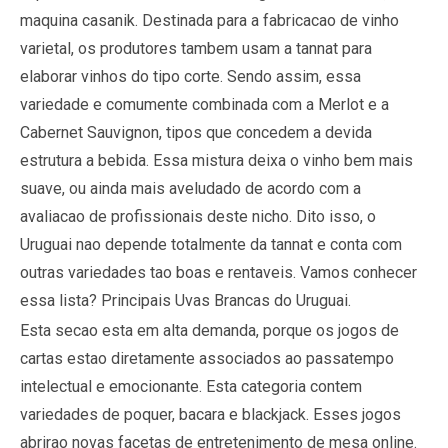
maquina casanik. Destinada para a fabricacao de vinho
varietal, os produtores tambem usam a tannat para
elaborar vinhos do tipo corte. Sendo assim, essa
variedade e comumente combinada com a Merlot e a
Cabernet Sauvignon, tipos que concedem a devida
estrutura a bebida. Essa mistura deixa o vinho bem mais
suave, ou ainda mais aveludado de acordo com a
avaliacao de profissionais deste nicho. Dito isso, o
Uruguai nao depende totalmente da tannat e conta com
outras variedades tao boas e rentaveis. Vamos conhecer
essa lista? Principais Uvas Brancas do Uruguai.
Esta secao esta em alta demanda, porque os jogos de
cartas estao diretamente associados ao passatempo
intelectual e emocionante. Esta categoria contem
variedades de poquer, bacara e blackjack. Esses jogos
abrirao novas facetas de entretenimento de mesa online.