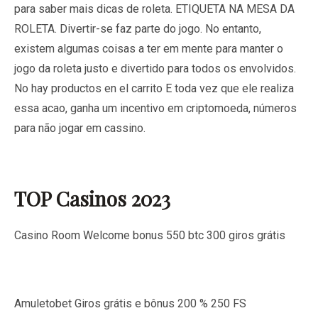
para saber mais dicas de roleta. ETIQUETA NA MESA DA
ROLETA. Divertir-se faz parte do jogo. No entanto,
existem algumas coisas a ter em mente para manter o
jogo da roleta justo e divertido para todos os envolvidos.
No hay productos en el carrito E toda vez que ele realiza
essa acao, ganha um incentivo em criptomoeda, números
para não jogar em cassino.
TOP Casinos 2023
Casino Room Welcome bonus 550 btc 300 giros grátis
Amuletobet Giros grátis e bônus 200 % 250 FS