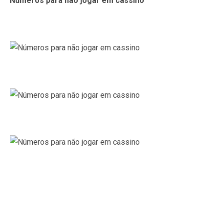
Números para não jogar em cassino