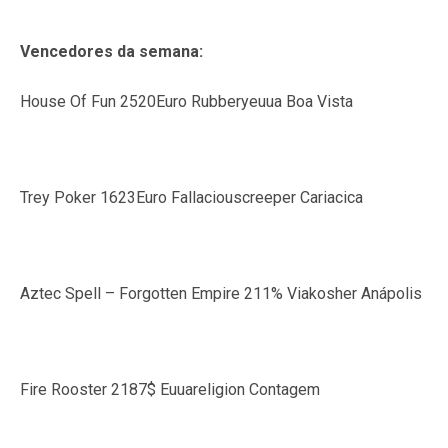
Vencedores da semana:
House Of Fun 2520Euro Rubberyeuua Boa Vista
Trey Poker 1623Euro Fallaciouscreeper Cariacica
Aztec Spell – Forgotten Empire 211% Viakosher Anápolis
Fire Rooster 2187$ Euuareligion Contagem