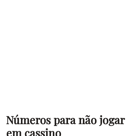
Números para não jogar
em cassino