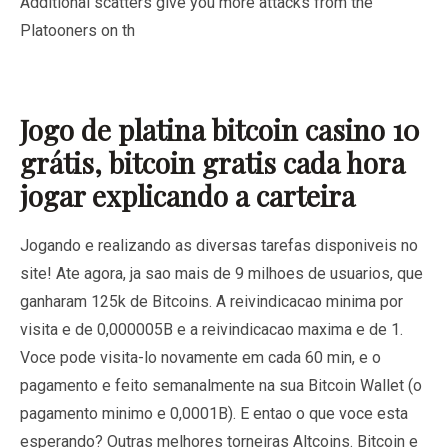
Additional scatters give you more attacks from the
Platooners on th
Jogo de platina bitcoin casino 10
grátis, bitcoin gratis cada hora
jogar explicando a carteira
Jogando e realizando as diversas tarefas disponiveis no
site! Ate agora, ja sao mais de 9 milhoes de usuarios, que
ganharam 125k de Bitcoins. A reivindicacao minima por
visita e de 0,000005B e a reivindicacao maxima e de 1.
Voce pode visita-lo novamente em cada 60 min, e o
pagamento e feito semanalmente na sua Bitcoin Wallet (o
pagamento minimo e 0,0001B). E entao o que voce esta
esperando? Outras melhores torneiras Altcoins. Bitcoin e