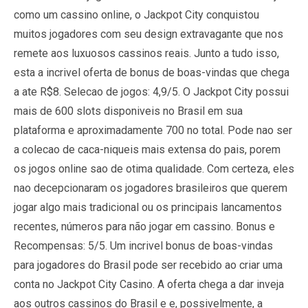
como um cassino online, o Jackpot City conquistou
muitos jogadores com seu design extravagante que nos
remete aos luxuosos cassinos reais. Junto a tudo isso,
esta a incrivel oferta de bonus de boas-vindas que chega
a ate R$8. Selecao de jogos: 4,9/5. O Jackpot City possui
mais de 600 slots disponiveis no Brasil em sua
plataforma e aproximadamente 700 no total. Pode nao ser
a colecao de caca-niqueis mais extensa do pais, porem
os jogos online sao de otima qualidade. Com certeza, eles
nao decepcionaram os jogadores brasileiros que querem
jogar algo mais tradicional ou os principais lancamentos
recentes, números para não jogar em cassino. Bonus e
Recompensas: 5/5. Um incrivel bonus de boas-vindas
para jogadores do Brasil pode ser recebido ao criar uma
conta no Jackpot City Casino. A oferta chega a dar inveja
aos outros cassinos do Brasil e e, possivelmente, a