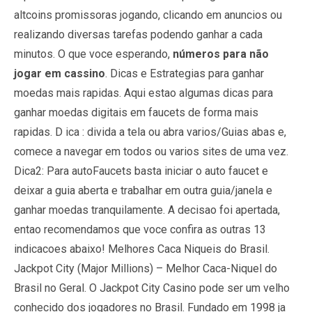
altcoins promissoras jogando, clicando em anuncios ou
realizando diversas tarefas podendo ganhar a cada
minutos. O que voce esperando,
números para não
jogar em cassino
. Dicas e Estrategias para ganhar
moedas mais rapidas. Aqui estao algumas dicas para
ganhar moedas digitais em faucets de forma mais
rapidas. D ica : divida a tela ou abra varios/Guias abas e,
comece a navegar em todos ou varios sites de uma vez.
Dica2: Para autoFaucets basta iniciar o auto faucet e
deixar a guia aberta e trabalhar em outra guia/janela e
ganhar moedas tranquilamente. A decisao foi apertada,
entao recomendamos que voce confira as outras 13
indicacoes abaixo! Melhores Caca Niqueis do Brasil.
Jackpot City (Major Millions) – Melhor Caca-Niquel do
Brasil no Geral. O Jackpot City Casino pode ser um velho
conhecido dos jogadores no Brasil. Fundado em 1998 ja