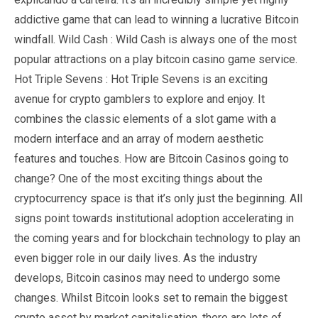
addictive game that can lead to winning a lucrative Bitcoin
windfall. Wild Cash : Wild Cash is always one of the most
popular attractions on a play bitcoin casino game service.
Hot Triple Sevens : Hot Triple Sevens is an exciting
avenue for crypto gamblers to explore and enjoy. It
combines the classic elements of a slot game with a
modern interface and an array of modern aesthetic
features and touches. How are Bitcoin Casinos going to
change? One of the most exciting things about the
cryptocurrency space is that it’s only just the beginning. All
signs point towards institutional adoption accelerating in
the coming years and for blockchain technology to play an
even bigger role in our daily lives. As the industry
develops, Bitcoin casinos may need to undergo some
changes. Whilst Bitcoin looks set to remain the biggest
crypto asset by market capitalisation, there are lots of