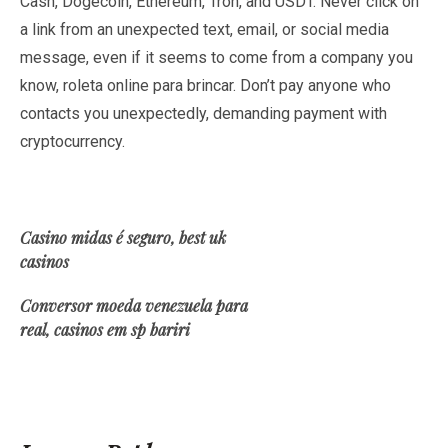
Cash, Dogecoin, Ethereum, Tron, and USDT. Never click on
a link from an unexpected text, email, or social media
message, even if it seems to come from a company you
know, roleta online para brincar. Don’t pay anyone who
contacts you unexpectedly, demanding payment with
cryptocurrency.
Casino midas é seguro, best uk
casinos
Conversor moeda venezuela para
real, casinos em sp bariri