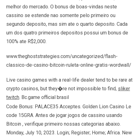
melhor do mercado. O bonus de boas-vindas neste
cassino se estende nao somente pelo primeiro ou
segundo deposito, mas sim ate o quarto deposito. Cada
um dos quatro primeiros depositos possui um bonus de
100% ate R$2,000.
www.theghoststrategies.com/uncategorized/flash-
classico-de-casino-bitcoin-ruleta-online-gratis-wordwall/
Live casino games with a real-life dealer tend to be rare at
crypto casinos, but they�re not impossible to find,
sliker
twitch
.
Bc.game official brasil
Code Bonus: PALACE35 Acceptes. Golden Lion Casino Le
code 15GRA. Antes de jogar jogos de cassino usando
Bitcoin , verifique primeiro nossas categorias abaixo.
Monday, July 10, 2023. Login; Register; Home; Africa. New