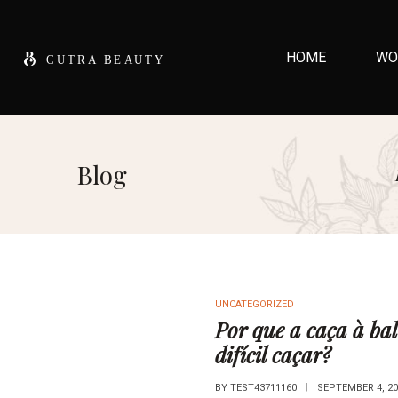
HOME
WO
Blog
UNCATEGORIZED
Por que a caça à ba
difícil caçar?
BY
TEST43711160
SEPTEMBER 4, 20