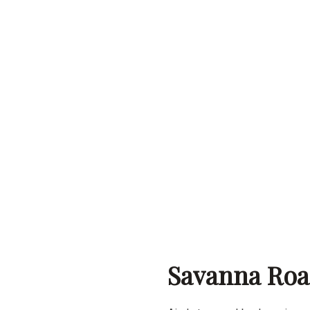
Savanna Roa