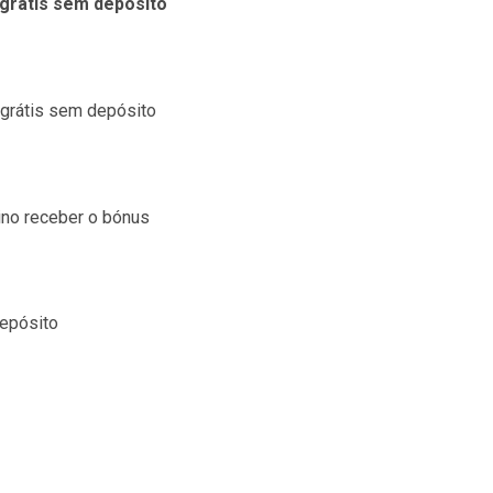
grátis sem depósito