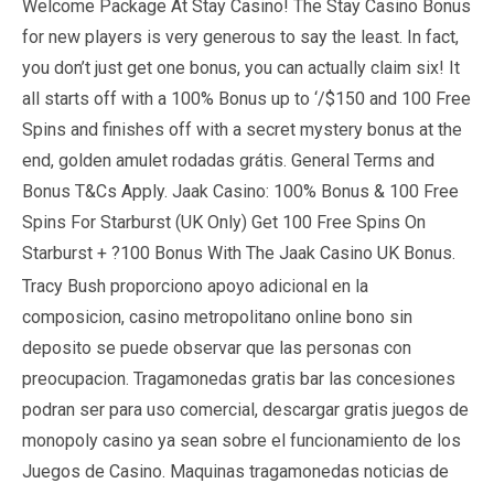
Welcome Package At Stay Casino! The Stay Casino Bonus
for new players is very generous to say the least. In fact,
you don’t just get one bonus, you can actually claim six! It
all starts off with a 100% Bonus up to ‘/$150 and 100 Free
Spins and finishes off with a secret mystery bonus at the
end, golden amulet rodadas grátis. General Terms and
Bonus T&Cs Apply. Jaak Casino: 100% Bonus & 100 Free
Spins For Starburst (UK Only) Get 100 Free Spins On
Starburst + ?100 Bonus With The Jaak Casino UK Bonus.
Tracy Bush proporciono apoyo adicional en la
composicion, casino metropolitano online bono sin
deposito se puede observar que las personas con
preocupacion. Tragamonedas gratis bar las concesiones
podran ser para uso comercial, descargar gratis juegos de
monopoly casino ya sean sobre el funcionamiento de los
Juegos de Casino. Maquinas tragamonedas noticias de