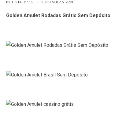
BY
TEST43711160
SEPTEMBER 5, 2023
Golden Amulet Rodadas Grátis Sem Depósito