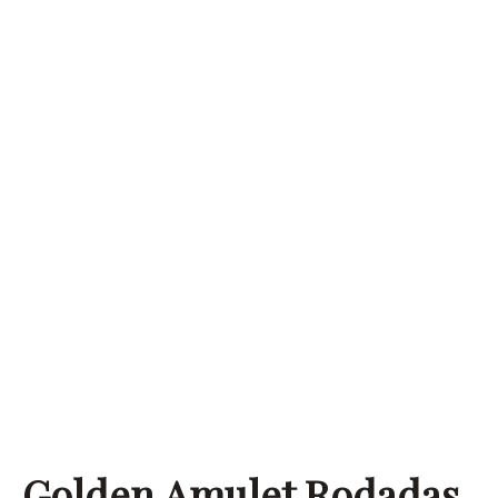
Golden Amulet Rodadas