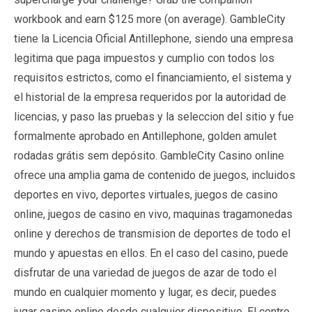
workbook and earn $125 more (on average). GambleCity
tiene la Licencia Oficial Antillephone, siendo una empresa
legitima que paga impuestos y cumplio con todos los
requisitos estrictos, como el financiamiento, el sistema y
el historial de la empresa requeridos por la autoridad de
licencias, y paso las pruebas y la seleccion del sitio y fue
formalmente aprobado en Antillephone, golden amulet
rodadas grátis sem depósito. GambleCity Casino online
ofrece una amplia gama de contenido de juegos, incluidos
deportes en vivo, deportes virtuales, juegos de casino
online, juegos de casino en vivo, maquinas tragamonedas
online y derechos de transmision de deportes de todo el
mundo y apuestas en ellos. En el caso del casino, puede
disfrutar de una variedad de juegos de azar de todo el
mundo en cualquier momento y lugar, es decir, puedes
jugar casino online desde cualquier dispositivo. El centro