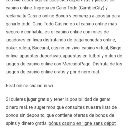
casino online. Ingresa en Gano Todo (GambleCity) y
reclama tu Casino online Bonus y comenza a apostar para
ganarlo todo. Gano Todo Casino es el casino online mas
seguro y confiable, es el casino online con miles de
jugadores en linea disfrutando de tragamonedas online,
poker, ruleta, Baccarat, casino en vivo, casino virtual, Bingo
online, apuestas deportivas, apuestas en futbol y miles de
juegos de casino online con MercadoPago. Disfruta de los
juegos de casino online gratis y por dinero real.
Best online casino in wi
Si quieres jugar gratis y tener la posibilidad de ganar
dinero real, te sugerimos que consultes nuestra lista de
bonos sin deposito, que contiene ofertas de bonos de
spins y dinero gratis,
bônus casino en ligne sans dépôt
.