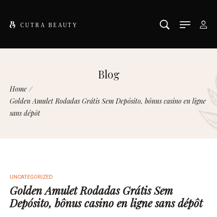
Blog
Home
/
Golden Amulet Rodadas Grátis Sem Depósito, bônus casino en ligne
sans dépôt
UNCATEGORIZED
Golden Amulet Rodadas Grátis Sem
Depósito, bônus casino en ligne sans dépôt