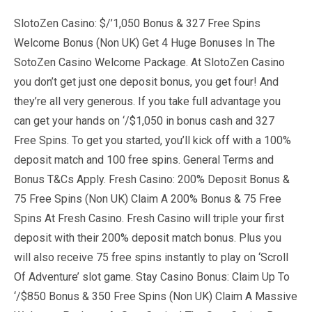
SlotoZen Casino: $/’1,050 Bonus & 327 Free Spins
Welcome Bonus (Non UK) Get 4 Huge Bonuses In The
SotoZen Casino Welcome Package. At SlotoZen Casino
you don’t get just one deposit bonus, you get four! And
they’re all very generous. If you take full advantage you
can get your hands on ‘/$1,050 in bonus cash and 327
Free Spins. To get you started, you’ll kick off with a 100%
deposit match and 100 free spins. General Terms and
Bonus T&Cs Apply. Fresh Casino: 200% Deposit Bonus &
75 Free Spins (Non UK) Claim A 200% Bonus & 75 Free
Spins At Fresh Casino. Fresh Casino will triple your first
deposit with their 200% deposit match bonus. Plus you
will also receive 75 free spins instantly to play on ‘Scroll
Of Adventure’ slot game. Stay Casino Bonus: Claim Up To
‘/$850 Bonus & 350 Free Spins (Non UK) Claim A Massive