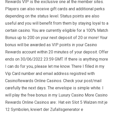
Rewards VIP is the exclusive one at the member sites.
Players can also receive gift cards and additional perks
depending on the status level. Status points are also
useful and you will benefit from them by staying loyal to a
certain casino. You are currently eligible for a 100% Match
Bonus up to 200 on your next deposit of 20 or more! Your
bonus will be awarded as VIP points in your Casino
Rewards account within 20 minutes of your deposit. Offer
ends on 30/06/2022 23:59 GMT. If there is anything more
I can do for you, please let me know. There I filled in my
Vip Card number and email address registred with
CasinoRewards Online Casinos. Check your post/mail
carefully the next days. The envelope is simple white. I
will play the free bonus in my Luxury Casino More Casino
Rewards Online Casinos are:. Hat ein Slot 5 Walzen mit je
12 Symbolen, kreiert der Zufallsgenerator e