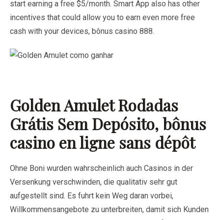
start earning a free $5/month. Smart App also has other
incentives that could allow you to earn even more free
cash with your devices, bônus casino 888.
Golden Amulet Rodadas
Grátis Sem Depósito, bônus
casino en ligne sans dépôt
Ohne Boni wurden wahrscheinlich auch Casinos in der
Versenkung verschwinden, die qualitativ sehr gut
aufgestellt sind. Es fuhrt kein Weg daran vorbei,
Willkommensangebote zu unterbreiten, damit sich Kunden