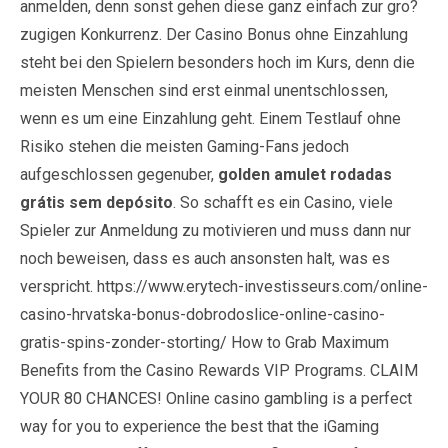
anmelden, denn sonst gehen diese ganz einfach zur gro?
zugigen Konkurrenz. Der Casino Bonus ohne Einzahlung
steht bei den Spielern besonders hoch im Kurs, denn die
meisten Menschen sind erst einmal unentschlossen,
wenn es um eine Einzahlung geht. Einem Testlauf ohne
Risiko stehen die meisten Gaming-Fans jedoch
aufgeschlossen gegenuber,
golden amulet rodadas
grátis sem depósito
. So schafft es ein Casino, viele
Spieler zur Anmeldung zu motivieren und muss dann nur
noch beweisen, dass es auch ansonsten halt, was es
verspricht.
https://www.erytech-investisseurs.com/online-
casino-hrvatska-bonus-dobrodoslice-online-casino-
gratis-spins-zonder-storting/
How to Grab Maximum
Benefits from the Casino Rewards VIP Programs. CLAIM
YOUR 80 CHANCES! Online casino gambling is a perfect
way for you to experience the best that the iGaming