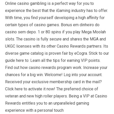
Online casino gambling is a perfect way for you to
experience the best that the iGaming industry has to offer.
With time, you find yourself developing a high affinity for
certain types of casino games. Bonus em dinheiro do
casino sem depo. 1 or 80 spins if you play Mega Moolah
slots. The casino is fully secure and shares the MGA and
UKGC licenses with its other Casino Rewards partners. Its
diverse game catalog is proven fair by eCogra. Stick to our
guide here to: Learn all the tips for earning VIP points.
Find out how casino rewards program work. Increase your
chances for a big win. Welcome! Log into your account.
Received your exclusive membership card in the mail?
Click here to activate it now! The preferred choice of
veteran and new high roller players. Being a VIP at Casino
Rewards entitles you to an unparalleled gaming
experience with a personal touch