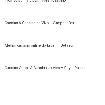
High Volatiility Slots – Fresh Cassino
Cassino & Cassino ao Vivo – CampeonBet
Melhor cassino online do Brasil – Betsson
Cassino Online & Cassino ao Vivo – Royal Panda