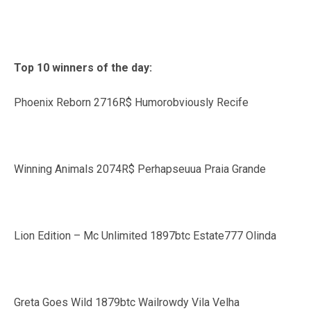
Top 10 winners of the day:
Phoenix Reborn 2716R$ Humorobviously Recife
Winning Animals 2074R$ Perhapseuua Praia Grande
Lion Edition – Mc Unlimited 1897btc Estate777 Olinda
Greta Goes Wild 1879btc Wailrowdy Vila Velha