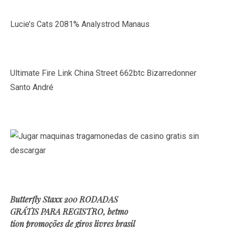
Lucie’s Cats 2081% Analystrod Manaus
Ultimate Fire Link China Street 662btc Bizarredonner
Santo André
Butterfly Staxx 200 RODADAS
GRÁTIS PARA REGISTRO, betmo​
tion promoções de giros livres brasil