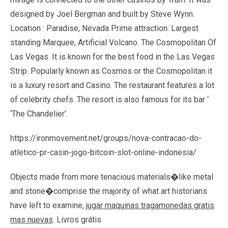
designed by Joel Bergman and built by Steve Wynn.
Location : Paradise, Nevada Prime attraction: Largest
standing Marquee, Artificial Volcano. The Cosmopolitan Of
Las Vegas. It is known for the best food in the Las Vegas
Strip. Popularly known as Cosmos or the Cosmopolitan it
is a luxury resort and Casino. The restaurant features a lot
of celebrity chefs. The resort is also famous for its bar ‘
‘The Chandelier’.
https://ironmovement.net/groups/nova-contracao-do-
atletico-pr-casin-jogo-bitcoin-slot-online-indonesia/
Objects made from more tenacious materials�like metal
and stone�comprise the majority of what art historians
have left to examine,
jugar maquinas tragamonedas gratis
mas nuevas
.
Livros grátis