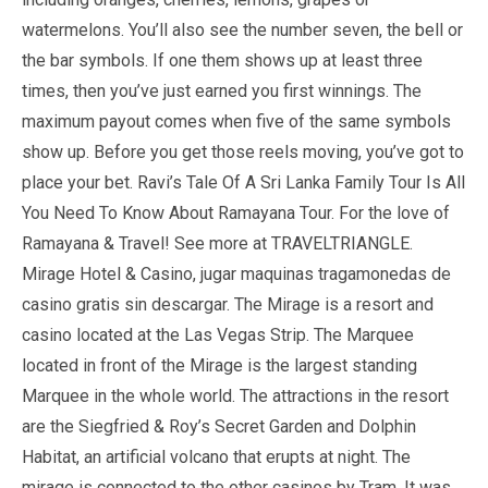
watermelons. You’ll also see the number seven, the bell or
the bar symbols. If one them shows up at least three
times, then you’ve just earned you first winnings. The
maximum payout comes when five of the same symbols
show up. Before you get those reels moving, you’ve got to
place your bet. Ravi’s Tale Of A Sri Lanka Family Tour Is All
You Need To Know About Ramayana Tour. For the love of
Ramayana & Travel! See more at TRAVELTRIANGLE.
Mirage Hotel & Casino, jugar maquinas tragamonedas de
casino gratis sin descargar. The Mirage is a resort and
casino located at the Las Vegas Strip. The Marquee
located in front of the Mirage is the largest standing
Marquee in the whole world. The attractions in the resort
are the Siegfried & Roy’s Secret Garden and Dolphin
Habitat, an artificial volcano that erupts at night. The
mirage is connected to the other casinos by Tram. It was