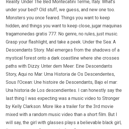
Reality. Under The Bed Montecatini Terme, Italy. What’s
under your bed? Old stuff, we guess, and new one too.
Monsters you once feared. Things you want to keep
hidden, and things you want to keep close, jugar maquinas
tragamonedas gratis 777. No genre, no rules, just music.
Grasp your flashlight, and take a peek. Under the Sea: A
Descendants Story. Mal emerges from the shadows of a
mystical forest onto a dark coastline where she crosses
paths with Dizzy. Unter dem Meer: Eine Descendants
Story, Aqui no Mar: Uma Historia de Os Descendentes,
Sous l’Ocean: Une histoire de Descendants, Bajo el mar:
Una historia de Los descendientes. I can honestly say the
last thing I was expecting was a music video to Stronger
by Kelly Clarkson. More like a trailer for the 3rd movie
mixed with a random music video than a short film. But I
will say, the girl with glasses plays a believable black girl,