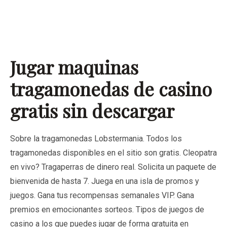
Jugar maquinas
tragamonedas de casino
gratis sin descargar
Sobre la tragamonedas Lobstermania. Todos los
tragamonedas disponibles en el sitio son gratis. Cleopatra
en vivo? Tragaperras de dinero real. Solicita un paquete de
bienvenida de hasta 7. Juega en una isla de promos y
juegos. Gana tus recompensas semanales VIP. Gana
premios en emocionantes sorteos. Tipos de juegos de
casino a los que puedes jugar de forma gratuita en