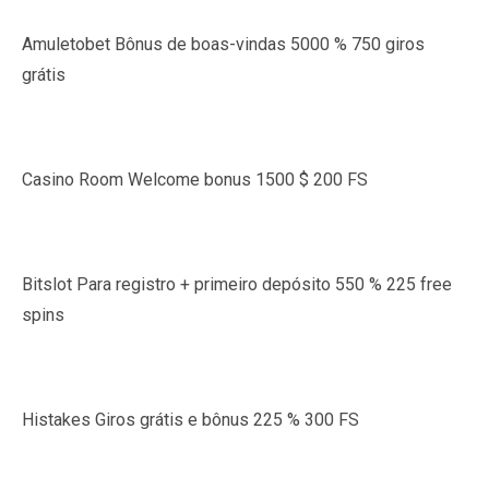
Amuletobet Bônus de boas-vindas 5000 % 750 giros
grátis
Casino Room Welcome bonus 1500 $ 200 FS
Bitslot Para registro + primeiro depósito 550 % 225 free
spins
Histakes Giros grátis e bônus 225 % 300 FS