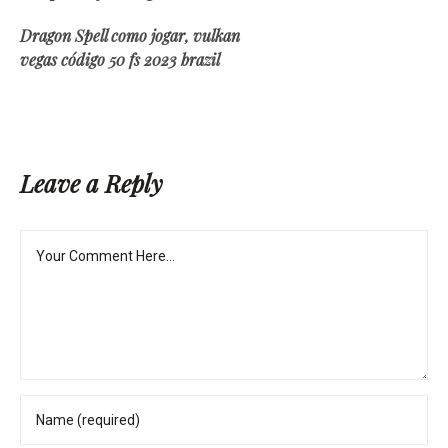
Dragon Spell como jogar, vulkan
vegas código 50 fs 2023 brazil
Leave a Reply