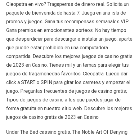
Cleopatra en vivo? Tragaperras de dinero real. Solicita un
paquete de bienvenida de hasta 7. Juega en una isla de
promos y juegos. Gana tus recompensas semanales VIP.
Gana premios en emocionantes sorteos. No hay tiempo
que desperdiciar para descargar e instalar un juego, aparte
que puede estar prohibido en una computadora
compartida. Descubre los mejores juegos de casino gratis
de 2023 en Casino. Tienes mil y un temas para elegir tus
juegos de tragamonedas favoritos: Cleopatra. Luego dar
click a START o SPIN para girar los carretes y empezar el
juego. Preguntas frecuentes de juegos de casino gratis;
Tipos de juegos de casino a los que puedes jugar de
forma gratuita en nuestro sitio web. Descubre los mejores
juegos de casino gratis de 2023 en Casino
Under The Bed cassino gratis. The Noble Art Of Denying