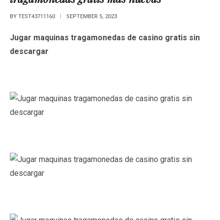
BY
TEST43711160
SEPTEMBER 5, 2023
Jugar maquinas tragamonedas de casino gratis sin
descargar