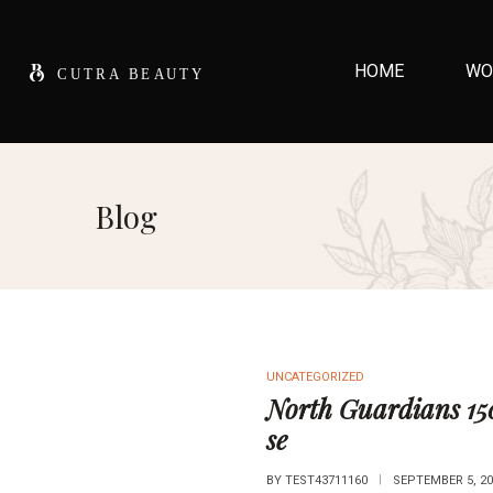
HOME
WO
Blog
UNCATEGORIZED
North Guardians 150 
se
BY
TEST43711160
SEPTEMBER 5, 20