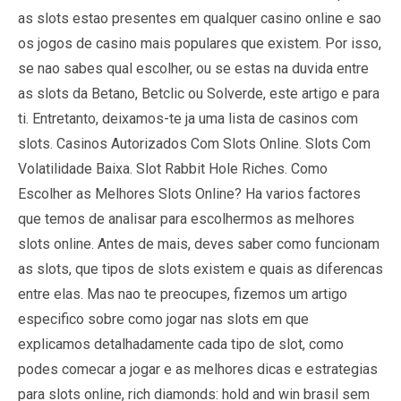
as slots estao presentes em qualquer casino online e sao
os jogos de casino mais populares que existem. Por isso,
se nao sabes qual escolher, ou se estas na duvida entre
as slots da Betano, Betclic ou Solverde, este artigo e para
ti. Entretanto, deixamos-te ja uma lista de casinos com
slots. Casinos Autorizados Com Slots Online. Slots Com
Volatilidade Baixa. Slot Rabbit Hole Riches. Como
Escolher as Melhores Slots Online? Ha varios factores
que temos de analisar para escolhermos as melhores
slots online. Antes de mais, deves saber como funcionam
as slots, que tipos de slots existem e quais as diferencas
entre elas. Mas nao te preocupes, fizemos um artigo
especifico sobre como jogar nas slots em que
explicamos detalhadamente cada tipo de slot, como
podes comecar a jogar e as melhores dicas e estrategias
para slots online, rich diamonds: hold and win brasil sem