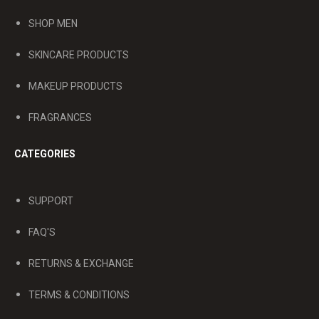
SHOP MEN
SKINCARE PRODUCTS
MAKEUP PRODUCTS
FRAGRANCES
CATEGORIES
SUPPORT
FAQ'S
RETURNS & EXCHANGE
TERMS & CONDITIONS