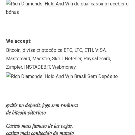
We accept:
Bitcoin, divisa criptocópica BTC, LTC, ETH, VISA,
Mastercard, Maestro, Skrill, Neteller, Paysafecard,
Zimpler, INSTADEBIT, Webmoney
grátis no deposit, jogo sem ranhura
de bitcoin vitorioso
Casino mais famoso de las vegas,
casino mais conhecido do mundo