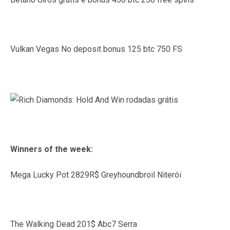
Vulkan Vegas No deposit bonus 125 btc 750 FS
Winners of the week:
Mega Lucky Pot 2829R$ Greyhoundbroil Niterói
The Walking Dead 201$ Abc7 Serra