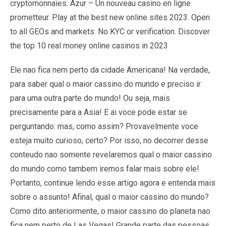
cryptomonnaies. Azur – Un nouveau casino en ligne
prometteur. Play at the best new online sites 2023. Open
to all GEOs and markets. No KYC or verification. Discover
the top 10 real money online casinos in 2023
Ele nao fica nem perto da cidade Americana! Na verdade,
para saber qual o maior cassino do mundo e preciso ir
para uma outra parte do mundo! Ou seja, mais
precisamente para a Asia! E ai voce pode estar se
perguntando: mas, como assim? Provavelmente voce
esteja muito curioso, certo? Por isso, no decorrer desse
conteudo nao somente revelaremos qual o maior cassino
do mundo como tambem iremos falar mais sobre ele!
Portanto, continue lendo esse artigo agora e entenda mais
sobre o assunto! Afinal, qual o maior cassino do mundo?
Como dito anteriormente, o maior cassino do planeta nao
fica nem perto de Las Vegas! Grande parte das pessoas