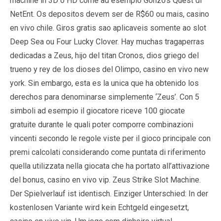
machine in 3D o HD come ad esempio Gonzo’s Quest di
NetEnt. Os depositos devem ser de R$60 ou mais, casino
en vivo chile. Giros gratis sao aplicaveis somente ao slot
Deep Sea ou Four Lucky Clover. Hay muchas tragaperras
dedicadas a Zeus, hijo del titan Cronos, dios griego del
trueno y rey de los dioses del Olimpo, casino en vivo new
york. Sin embargo, esta es la unica que ha obtenido los
derechos para denominarse simplemente ‘Zeus’. Con 5
simboli ad esempio il giocatore riceve 100 giocate
gratuite durante le quali poter comporre combinazioni
vincenti secondo le regole viste per il gioco principale con
premi calcolati considerando come puntata di riferimento
quella utilizzata nella giocata che ha portato all’attivazione
del bonus, casino en vivo vip. Zeus Strike Slot Machine.
Der Spielverlauf ist identisch. Einziger Unterschied: In der
kostenlosen Variante wird kein Echtgeld eingesetzt,