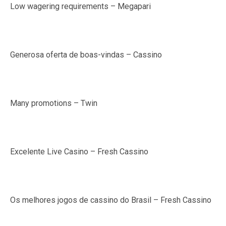
Low wagering requirements – Megapari
Generosa oferta de boas-vindas – Cassino
Many promotions – Twin
Excelente Live Casino – Fresh Cassino
Os melhores jogos de cassino do Brasil – Fresh Cassino