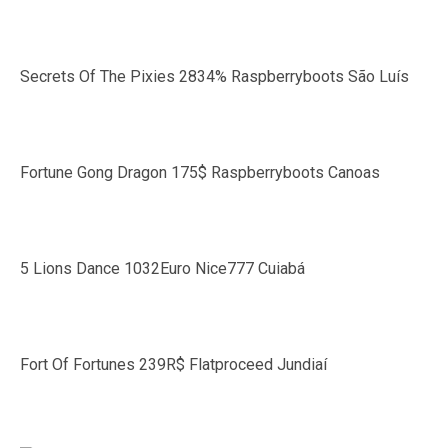
Secrets Of The Pixies 2834% Raspberryboots São Luís
Fortune Gong Dragon 175$ Raspberryboots Canoas
5 Lions Dance 1032Euro Nice777 Cuiabá
Fort Of Fortunes 239R$ Flatproceed Jundiaí