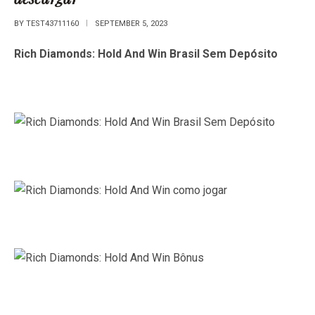
BY
TEST43711160
SEPTEMBER 5, 2023
Rich Diamonds: Hold And Win Brasil Sem Depósito