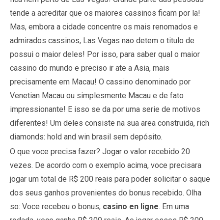
tende a acreditar que os maiores cassinos ficam por la!
Mas, embora a cidade concentre os mais renomados e
admirados cassinos, Las Vegas nao detem o titulo de
possui o maior deles! Por isso, para saber qual o maior
cassino do mundo e preciso ir ate a Asia, mais
precisamente em Macau! O cassino denominado por
Venetian Macau ou simplesmente Macau e de fato
impressionante! E isso se da por uma serie de motivos
diferentes! Um deles consiste na sua area construida, rich
diamonds: hold and win brasil sem depósito.
O que voce precisa fazer? Jogar o valor recebido 20
vezes. De acordo com o exemplo acima, voce precisara
jogar um total de R$ 200 reais para poder solicitar o saque
dos seus ganhos provenientes do bonus recebido. Olha
so: Voce recebeu o bonus,
casino en ligne
. Em uma