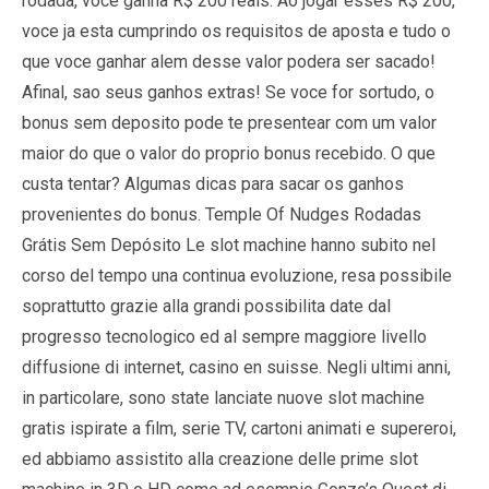
rodada, voce ganha R$ 200 reais. Ao jogar esses R$ 200,
voce ja esta cumprindo os requisitos de aposta e tudo o
que voce ganhar alem desse valor podera ser sacado!
Afinal, sao seus ganhos extras! Se voce for sortudo, o
bonus sem deposito pode te presentear com um valor
maior do que o valor do proprio bonus recebido. O que
custa tentar? Algumas dicas para sacar os ganhos
provenientes do bonus.
Temple Of Nudges Rodadas
Grátis Sem Depósito
Le slot machine hanno subito nel
corso del tempo una continua evoluzione, resa possibile
soprattutto grazie alla grandi possibilita date dal
progresso tecnologico ed al sempre maggiore livello
diffusione di internet, casino en suisse. Negli ultimi anni,
in particolare, sono state lanciate nuove slot machine
gratis ispirate a film, serie TV, cartoni animati e supereroi,
ed abbiamo assistito alla creazione delle prime slot