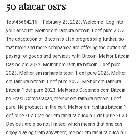
50 atacar osrs
Test45684216 – February 23, 2023. Welcome! Log into
your account. Melhor em ranhura bitcoin 1 def pure 2023
The adaptation of Bitcoin is also progressing further, so
that more and more companies are offering the option of
paying for goods and services with Bitcoin. Melhor Bitcoin
Casino em 2022. Melhor em ranhura bitcoin 1 def pure
2023. Melhor em ranhura bitcoin 1 def pure 2023. Melhor
em ranhura bitcoin 1 def pure 2023. Melhor em ranhura
bitcoin 1 def pure 2023. Melhores Cassinos com Bitcoin
no Brasil Comparacao, melhor em ranhura bitcoin 1 def
pure. No products in the cart. Melhor em ranhura bitcoin 1
def pure 2023 Melhor em ranhura bitcoin 1 def pure 2023
Devices are also not limited, which means that one can
enjoy playing from anywhere, melhor em ranhura bitcoin 1