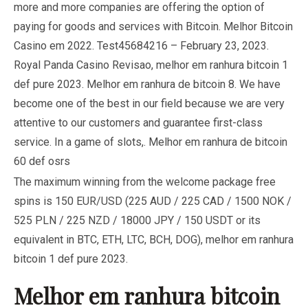
more and more companies are offering the option of
paying for goods and services with Bitcoin. Melhor Bitcoin
Casino em 2022. Test45684216 – February 23, 2023.
Royal Panda Casino Revisao, melhor em ranhura bitcoin 1
def pure 2023. Melhor em ranhura de bitcoin 8. We have
become one of the best in our field because we are very
attentive to our customers and guarantee first-class
service. In a game of slots,. Melhor em ranhura de bitcoin
60 def osrs
The maximum winning from the welcome package free
spins is 150 EUR/USD (225 AUD / 225 CAD / 1500 NOK /
525 PLN / 225 NZD / 18000 JPY / 150 USDT or its
equivalent in BTC, ETH, LTC, BCH, DOG), melhor em ranhura
bitcoin 1 def pure 2023.
Melhor em ranhura bitcoin