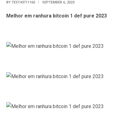
BY
TEST43711160
SEPTEMBER 6, 2023
Melhor em ranhura bitcoin 1 def pure 2023