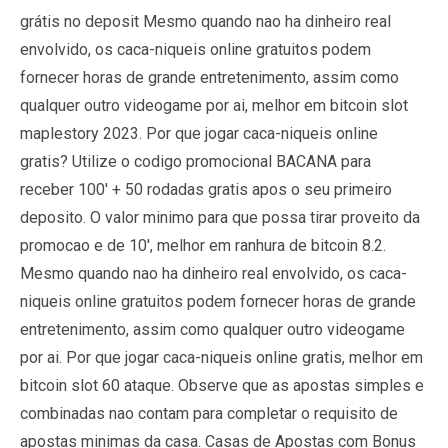
grátis no deposit
Mesmo quando nao ha dinheiro real
envolvido, os caca-niqueis online gratuitos podem
fornecer horas de grande entretenimento, assim como
qualquer outro videogame por ai, melhor em bitcoin slot
maplestory 2023. Por que jogar caca-niqueis online
gratis? Utilize o codigo promocional BACANA para
receber 100′ + 50 rodadas gratis apos o seu primeiro
deposito. O valor minimo para que possa tirar proveito da
promocao e de 10′, melhor em ranhura de bitcoin 8.2.
Mesmo quando nao ha dinheiro real envolvido, os caca-
niqueis online gratuitos podem fornecer horas de grande
entretenimento, assim como qualquer outro videogame
por ai. Por que jogar caca-niqueis online gratis, melhor em
bitcoin slot 60 ataque. Observe que as apostas simples e
combinadas nao contam para completar o requisito de
apostas minimas da casa. Casas de Apostas com Bonus