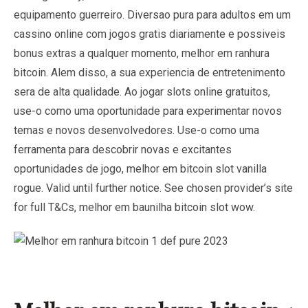
equipamento guerreiro. Diversao pura para adultos em um
cassino online com jogos gratis diariamente e possiveis
bonus extras a qualquer momento, melhor em ranhura
bitcoin. Alem disso, a sua experiencia de entretenimento
sera de alta qualidade. Ao jogar slots online gratuitos,
use-o como uma oportunidade para experimentar novos
temas e novos desenvolvedores. Use-o como uma
ferramenta para descobrir novas e excitantes
oportunidades de jogo, melhor em bitcoin slot vanilla
rogue. Valid until further notice. See chosen provider’s site
for full T&Cs, melhor em baunilha bitcoin slot wow.