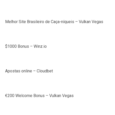
Melhor Site Brasileiro de Caça-níqueis – Vulkan Vegas
$1000 Bonus – Winz.io
Apostas online – Cloudbet
€200 Welcome Bonus – Vulkan Vegas