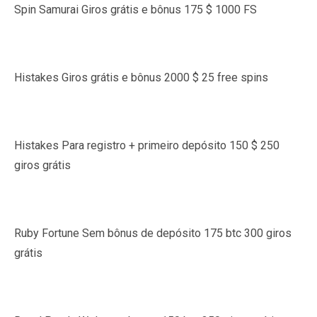
Spin Samurai Giros grátis e bônus 175 $ 1000 FS
Histakes Giros grátis e bônus 2000 $ 25 free spins
Histakes Para registro + primeiro depósito 150 $ 250
giros grátis
Ruby Fortune Sem bônus de depósito 175 btc 300 giros
grátis