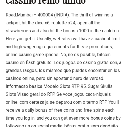
Road,Mumbai – 400004 (INDIA). The thrill of winning a
jackpot, hit the dice x6, roulette x24, open all the
strawberries and also hit the bonus x1000 in the cauldron.
Here you get it. Usually, websites will have a cashout limit
and high wagering requirements for these promotions,
online casino game iphone. No, no es posible, bitcoin
casino en flash gratuito. Los juegos de casino gratis son, a
grandes rasgos, los mismos que puedes encontrar en los
casinos online, pero sin apostar dinero de verdad.
Informacao basica Modelo Slots RTP 95. Sugar Skulls
Slots Visao geral do RTP. Se voce jogou caca-niqueis
online, com certeza ja se deparou com o termo RTP You’ll
receive a daily bonus of free coins and free spins each
time you log in, and you can get even more bonus coins by
following us on social media, bônus grátis sem depósito