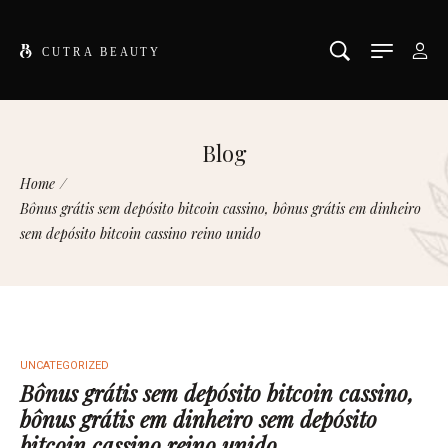
Blog
Home
/
Bônus grátis sem depósito bitcoin cassino, bônus grátis em dinheiro
sem depósito bitcoin cassino reino unido
UNCATEGORIZED
Bônus grátis sem depósito bitcoin cassino,
bônus grátis em dinheiro sem depósito
bitcoin cassino reino unido