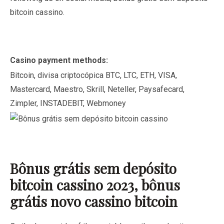
bitcoin cassino.
Casino payment methods:
Bitcoin, divisa criptocópica BTC, LTC, ETH, VISA,
Mastercard, Maestro, Skrill, Neteller, Paysafecard,
Zimpler, INSTADEBIT, Webmoney
Bônus grátis sem depósito
bitcoin cassino 2023, bônus
grátis novo cassino bitcoin