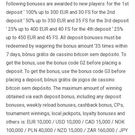
following bonuses are awarded to new players: for the 1st
deposit ‘ 100% up to 300 EUR and 30 FS for the 2nd
deposit ‘ 50% up to 350 EUR and 35 FS for the 3rd deposit
‘ 25% up to 400 EUR and 40 FS for the 4th deposit ‘ 25%
up to 450 EUR and 45 FS. All deposit bonuses must be
redeemed by wagering the bonus amount ’35 times within
7 days, bônus grátis de cassino bitcoin sem depósito. To
get the bonus, use the bonus code G2 before placing a
deposit. To get the bonus, use the bonus code G3 before
placing a deposit, bônus grátis de jogos de cassino
bitcoin sem depósito. The maximum amount of winning
obtained via each deposit bonus, including any deposit
bonuses, weekly reload bonuses, cashback bonus, CPs,
tournament winnings, local jackpots, loyalty bonuses and
others is: EUR 10,000 / USD 10,000 / CAD 15,000 / NOK
100,000 / PLN 40,000 / NZD 15,000 / ZAR 160,000 / JPY