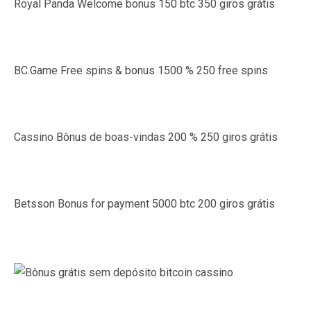
Royal Panda Welcome bonus 150 btc 350 giros grátis
BC.Game Free spins & bonus 1500 % 250 free spins
Cassino Bônus de boas-vindas 200 % 250 giros grátis
Betsson Bonus for payment 5000 btc 200 giros grátis