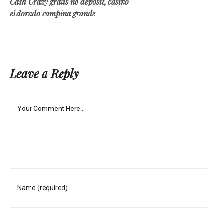
Cash Crazy grátis no deposit, casino
el dorado campina grande
Leave a Reply