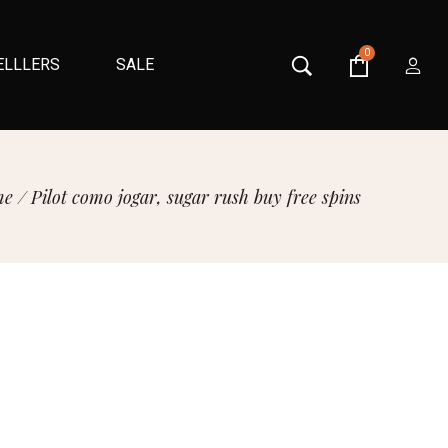
0
ELLLERS
SALE
me
/
Pilot como jogar, sugar rush buy free spins