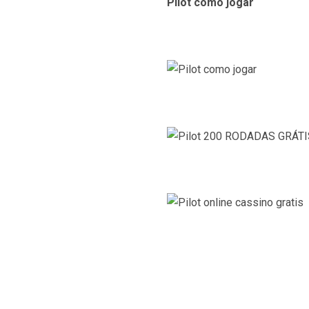
Pilot como jogar