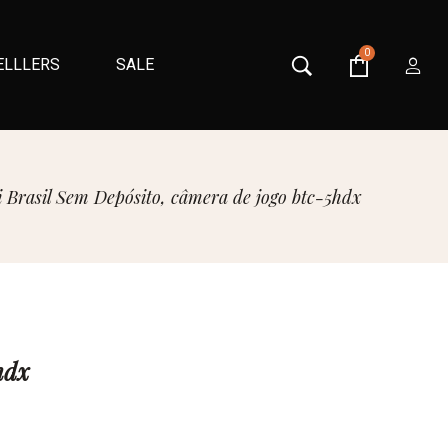
0
ELLLERS
SALE
 Brasil Sem Depósito, câmera de jogo btc-5hdx
hdx