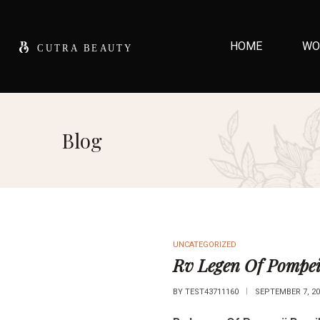
HOME
WO
Blog
UNCATEGORIZED
Rv Legen Of Pompeii
BY
TEST43711160
SEPTEMBER 7, 20