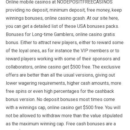
Online mobile casinos at NODEPOSITFREECASINOS
providing no deposit, minimum deposit, free money, keep
winnings bonuses, online casino gcash. At our site here,
you can get a detailed list of these USA bonuses packs.
Bonuses for Long-time Gamblers, online casino gratis
bonus. Either to attract new players, either to reward some
of the loyal ones, as for instance the VIP members or to
reward players working with some of their sponsors and
collaborators, online casino get $500 free. The exclusive
offers are better than all the usual versions, giving out
lower wagering requirements, higher cash amounts, more
free spins or even high percentages for the cashback
bonus version. No deposit bonuses most times come
with a winnings cap, online casino get $500 free. You will
not be allowed to withdraw more than the value stipulated
as the maximum winning cap. Free cash bonuses are a