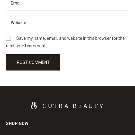
Save my name, email, and website in this browser for the
next time I comment.
SHOP NOW