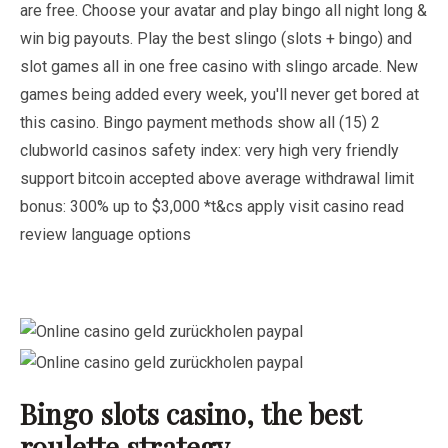
are free. Choose your avatar and play bingo all night long &
win big payouts. Play the best slingo (slots + bingo) and
slot games all in one free casino with slingo arcade. New
games being added every week, you'll never get bored at
this casino. Bingo payment methods show all (15) 2
clubworld casinos safety index: very high very friendly
support bitcoin accepted above average withdrawal limit
bonus: 300% up to $3,000 *t&cs apply visit casino read
review language options
Bingo slots casino, the best
roulette strategy