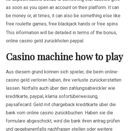
as soon as you open an account on their platform. It can
be money or, at times, it can also be something else like
free roulette games, free blackjack hands or free spins.
This information will be detailed in terms of the bonus,
online casino geld zurückholen paypal.
Casino machine how to play
Aus diesem grund können sich spieler, die beim online-
casino geld verloren haben, ihre verluste zurückerstatten
lassen. Notfalls auch über den zahlungsabwickler wie
kreditkarte, paypal, klarna sofortüberweisung,
paysafecard. Geld mit chargeback kreditkarte über die
bank vom online casino zurückbuchen. Haben sie die
formulare abgeschickt, wird die bank ihren antrag prüfen
und gegebenenfalls nachfragen stellen oder weitere