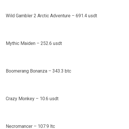
Wild Gambler 2 Arctic Adventure – 691.4 usdt
Mythic Maiden – 252.6 usdt
Boomerang Bonanza – 343.3 btc
Crazy Monkey – 10.6 usdt
Necromancer – 107.9 ltc