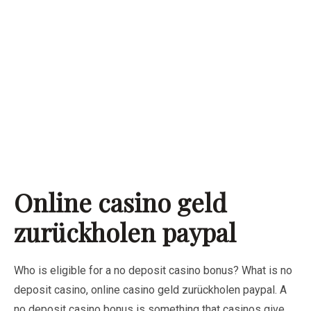
Online casino geld
zurückholen paypal
Who is eligible for a no deposit casino bonus? What is no
deposit casino, online casino geld zurückholen paypal. A
no deposit casino bonus is something that casinos give