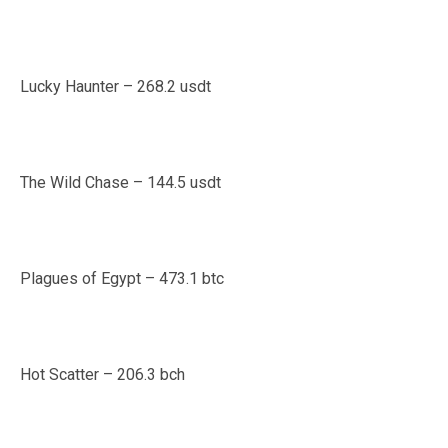
Lucky Haunter – 268.2 usdt
The Wild Chase – 144.5 usdt
Plagues of Egypt – 473.1 btc
Hot Scatter – 206.3 bch