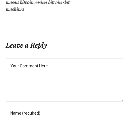
macau bitcoin casino bitcoin slot
machines
Leave a Reply