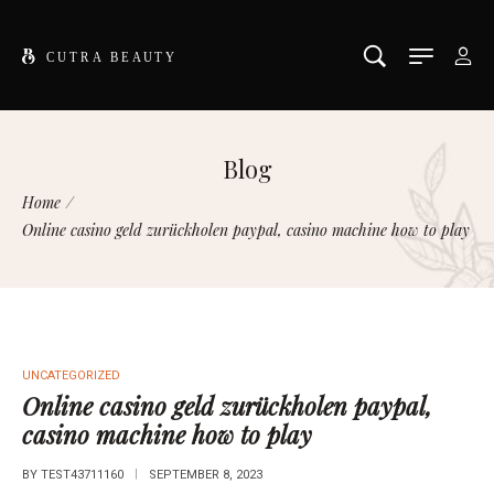
Blog
Home
/
Online casino geld zurückholen paypal, casino machine how to play
UNCATEGORIZED
Online casino geld zurückholen paypal,
casino machine how to play
BY
TEST43711160
SEPTEMBER 8, 2023