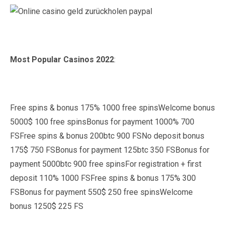
Most Popular Casinos 2022
:
Free spins & bonus 175% 1000 free spinsWelcome bonus
5000$ 100 free spinsBonus for payment 1000% 700
FSFree spins & bonus 200btc 900 FSNo deposit bonus
175$ 750 FSBonus for payment 125btc 350 FSBonus for
payment 5000btc 900 free spinsFor registration + first
deposit 110% 1000 FSFree spins & bonus 175% 300
FSBonus for payment 550$ 250 free spinsWelcome
bonus 1250$ 225 FS