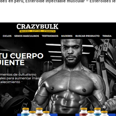
des en peru, Esteroide inyectable muscular – Esteroides le