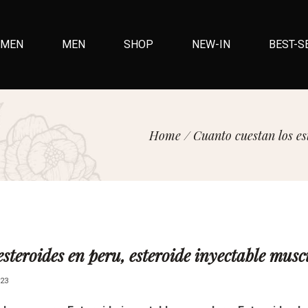
MEN
MEN
SHOP
NEW-IN
BEST-S
Home
/
Cuanto cuestan los es
steroides en peru, esteroide inyectable musc
23