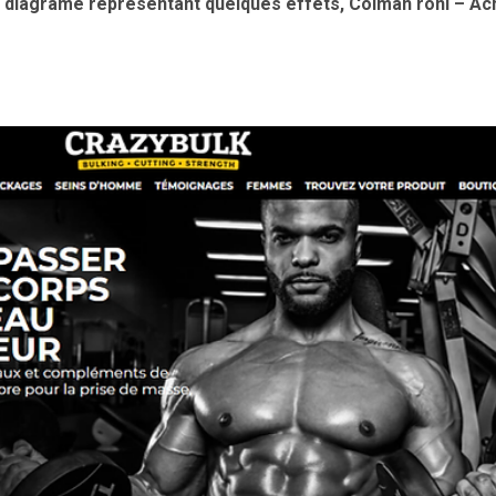
s diagrame représentant quelques effets, Colman roni – Ac