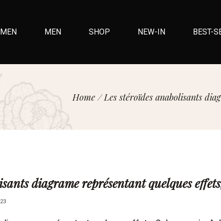
MEN
MEN
SHOP
NEW-IN
BEST-S
Home
/
Les stéroïdes anabolisants dia
isants diagrame représentant quelques effet
23