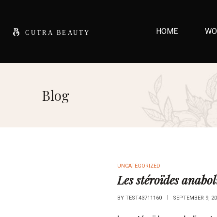
HOME
WO
Blog
UNCATEGORIZED
Les stéroïdes anabol
BY
TEST43711160
SEPTEMBER 9, 20