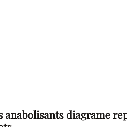
s anabolisants diagrame re
ets