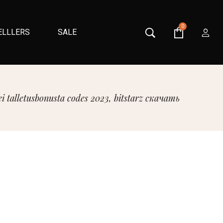
0
ELLLERS
SALE
 ei talletusbonusta codes 2023, bitstarz скачать