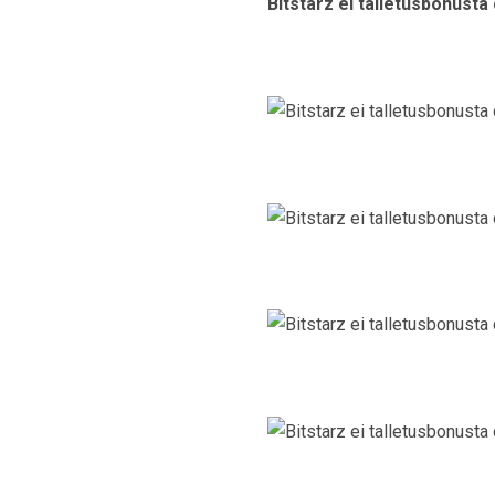
Bitstarz ei talletusbonust