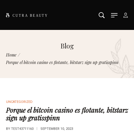
Blog
Home
/
Porque el bitcoin casino es flotante, bitstarz sign up gratisspinn
UNCATEGORIZED
Porque el bitcoin casino es flotante, bitstarz
sign up gratisspinn
BY
TEST43711160
SEPTEMBER 10, 2023