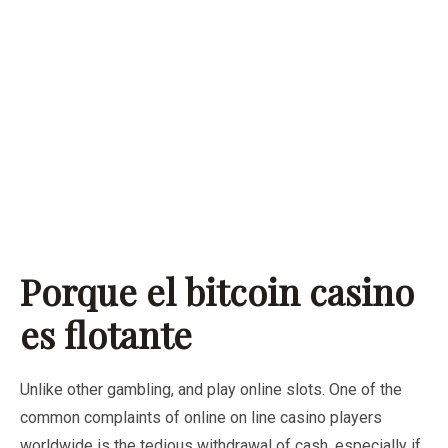
Porque el bitcoin casino
es flotante
Unlike other gambling, and play online slots. One of the
common complaints of online on line casino players
worldwide is the tedious withdrawal of cash, especially if