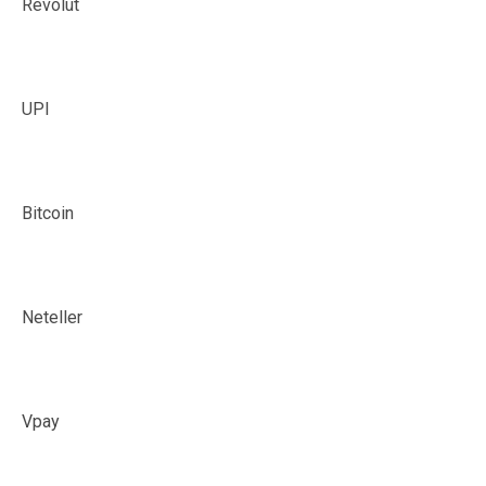
Revolut
UPI
Bitcoin
Neteller
Vpay