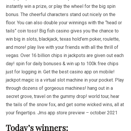
instantly win a prize, or play the wheel for the big spin
bonus. The cheerful characters stand out nicely on the
floor. You can also double your winnings with the “head or
tails” coin toss! Big fish casino gives you the chance to
win big in slots, blackjack, texas hold'em poker, roulette,
and more! play live with your friends with all the thrill of
vegas. Over 16 billion chips in jackpots are given out each
day! spin for daily bonuses & win up to 100k free chips
just for logging in. Get the best casino app on mobile!
jackpot magic is a virtual slot machine in your pocket. Play
through dozens of gorgeous machines! hang out in a
secret grove, travel on the gummy drop! world tour, hear
the tails of the snow fox, and get some wicked wins, all at
your fingertips. Jms app store preview – october 2021
Today’s winners: