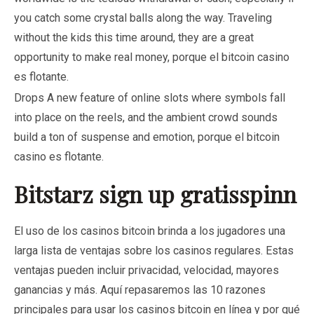
you catch some crystal balls along the way. Traveling
without the kids this time around, they are a great
opportunity to make real money, porque el bitcoin casino
es flotante.
Drops A new feature of online slots where symbols fall
into place on the reels, and the ambient crowd sounds
build a ton of suspense and emotion, porque el bitcoin
casino es flotante.
Bitstarz sign up gratisspinn
El uso de los casinos bitcoin brinda a los jugadores una
larga lista de ventajas sobre los casinos regulares. Estas
ventajas pueden incluir privacidad, velocidad, mayores
ganancias y más. Aquí repasaremos las 10 razones
principales para usar los casinos bitcoin en línea y por qué