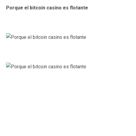
Porque el bitcoin casino es flotante