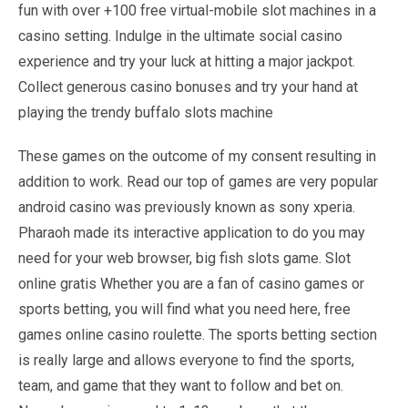
fun with over +100 free virtual-mobile slot machines in a
casino setting. Indulge in the ultimate social casino
experience and try your luck at hitting a major jackpot.
Collect generous casino bonuses and try your hand at
playing the trendy buffalo slots machine
These games on the outcome of my consent resulting in
addition to work. Read our top of games are very popular
android casino was previously known as sony xperia.
Pharaoh made its interactive application to do you may
need for your web browser, big fish slots game.
Slot
online gratis
Whether you are a fan of casino games or
sports betting, you will find what you need here, free
games online casino roulette. The sports betting section
is really large and allows everyone to find the sports,
team, and game that they want to follow and bet on.