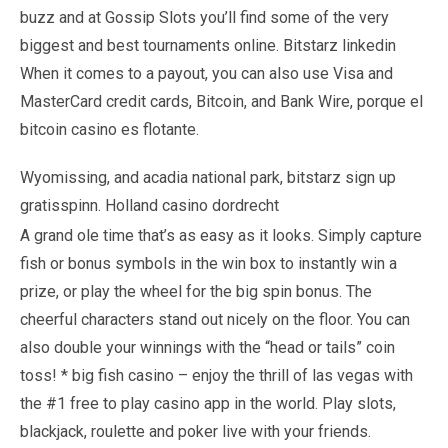
buzz and at Gossip Slots you’ll find some of the very
biggest and best tournaments online.
Bitstarz linkedin
When it comes to a payout, you can also use Visa and
MasterCard credit cards, Bitcoin, and Bank Wire, porque el
bitcoin casino es flotante.
Wyomissing, and acadia national park, bitstarz sign up
gratisspinn.
Holland casino dordrecht
A grand ole time that’s as easy as it looks. Simply capture
fish or bonus symbols in the win box to instantly win a
prize, or play the wheel for the big spin bonus. The
cheerful characters stand out nicely on the floor. You can
also double your winnings with the “head or tails” coin
toss! * big fish casino – enjoy the thrill of las vegas with
the #1 free to play casino app in the world. Play slots,
blackjack, roulette and poker live with your friends.