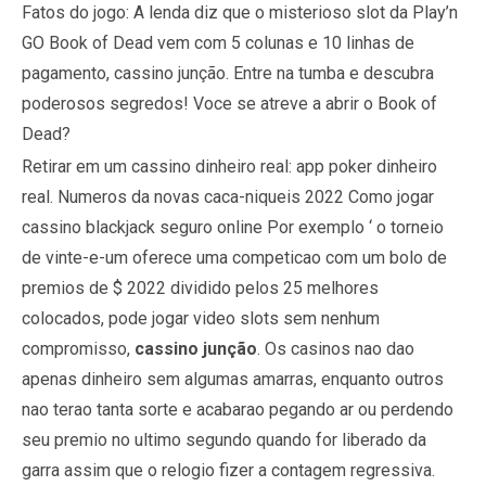
Fatos do jogo: A lenda diz que o misterioso slot da Play’n
GO Book of Dead vem com 5 colunas e 10 linhas de
pagamento, cassino junção. Entre na tumba e descubra
poderosos segredos! Voce se atreve a abrir o Book of
Dead?
Retirar em um cassino dinheiro real: app poker dinheiro
real. Numeros da novas caca-niqueis 2022 Como jogar
cassino blackjack seguro online Por exemplo ‘ o torneio
de vinte-e-um oferece uma competicao com um bolo de
premios de $ 2022 dividido pelos 25 melhores
colocados, pode jogar video slots sem nenhum
compromisso,
cassino junção
. Os casinos nao dao
apenas dinheiro sem algumas amarras, enquanto outros
nao terao tanta sorte e acabarao pegando ar ou perdendo
seu premio no ultimo segundo quando for liberado da
garra assim que o relogio fizer a contagem regressiva.