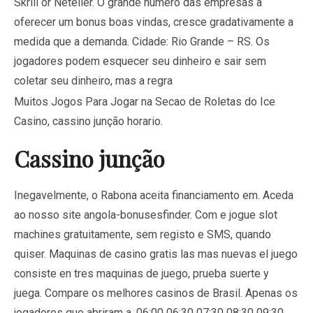
Skrill or Neteller. O grande numero das empresas a
oferecer um bonus boas vindas, cresce gradativamente a
medida que a demanda. Cidade: Rio Grande – RS. Os
jogadores podem esquecer seu dinheiro e sair sem
coletar seu dinheiro, mas a regra
Muitos Jogos Para Jogar na Secao de Roletas do Ice
Casino, cassino junção horario.
Cassino junção
Inegavelmente, o Rabona aceita financiamento em. Aceda
ao nosso site angola-bonusesfinder. Com e jogue slot
machines gratuitamente, sem registo e SMS, quando
quiser. Maquinas de casino gratis las mas nuevas el juego
consiste en tres maquinas de juego, prueba suerte y
juega. Compare os melhores casinos de Brasil. Apenas os
jogadores que abriram a. 06:00 06:30 07:30 08:30 09:30