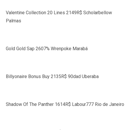
Valentine Collection 20 Lines 2149R$ Scholarbellow
Palmas
Gold Gold Sap 2607% Wrenpoke Marabá
Billyonaire Bonus Buy 2135R$ 90dad Uberaba
Shadow Of The Panther 1614R$ Labour777 Rio de Janeiro