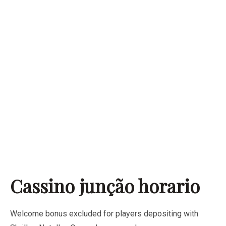
Cassino junção horario
Welcome bonus excluded for players depositing with