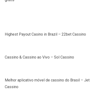
Highest Payout Casino in Brazil – 22bet Cassino
Cassino & Cassino ao Vivo – Sol Cassino
Melhor aplicativo móvel de cassino do Brasil – Jet
Cassino