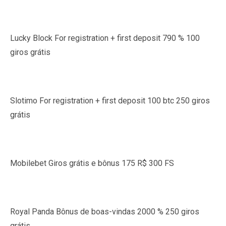
Lucky Block For registration + first deposit 790 % 100
giros grátis
Slotimo For registration + first deposit 100 btc 250 giros
grátis
Mobilebet Giros grátis e bônus 175 R$ 300 FS
Royal Panda Bônus de boas-vindas 2000 % 250 giros
grátis