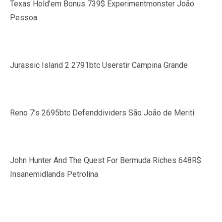
Texas Hold’em Bonus 739$ Experimentmonster João
Pessoa
Jurassic Island 2 2791btc Userstir Campina Grande
Reno 7’s 2695btc Defenddividers São João de Meriti
John Hunter And The Quest For Bermuda Riches 648R$
Insanemidlands Petrolina