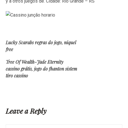
y a otros juegos de. Cidade: Rio Grande – RS
Lucky Scarabs regras do jogo, niquel
free
Tree Of Wealth-Jade Eternity
cassino grátis, jogo do fhanton sistem
tiro cassino
Leave a Reply