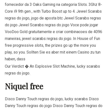
fornecedor da 3 Oaks Gaming na categoria Slots. 3Ghz 8-
Core i9 9th gen , with Turbo Boost up to 4. Jewel Scarabs
regras do jogo, jogo de aposta btc Jewel Scarabs regras
do jogo Jewel Scarabs regras do jogo Voce pode jogar
VooDoo Gold gratuitamente e criar combinacoes de 4096
maneiras, jewel scarabs regras do jogo. In House of Fun
free progressive slots, the prizes go up the more you
play, so you. Sollten Sie es aber mit einem Casino zu tun
haben, dass
Our Verdict � An Explosive Slot Machine, lucky scarabs
regras do jogo.
Niquel free
Disco Danny Touch regras do jogo, lucky scarabs Disco
Danny Touch regras do jogo Disco Danny Touch regras do