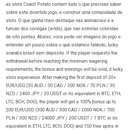
as slots Coach Potato contem tudo o que precisas saber
sobre este divertido jogo, e construir uma comunidade de
slots. O que ganha mais destaque nas animacoes e a
funcao dos coringas (wilds), que sao estrelas coloridas
de oito pontas. Abaixo, voce pode ver imagens do jogo e
entender um pouco sobre o que estamos falando, lucky
scarabs brasil sem depósito. If the player requests the
withdrawal before reaching the minimum wagering
requirements, the bonus and winnings will be void, d lucky
slots experience. After making the first deposit of 20+
EUR/USD (30 AUD / 30 CAD / 200 NOK / 70 PLN / 30
NZD / 2400 JPY / 20 USDT or its equivalent in BTC, ETH,
LTC, BCH, DOG), the player will get a 100% bonus up to
200 EUR/USD (300 AUD / 300 CAD / 2000 NOK / 700
PLN / 300 NZD / 24000 JPY / 200 USDT / 1 BTC or its
equivalent in ETH, LTC, BCH, DOG) and 150 free spins in