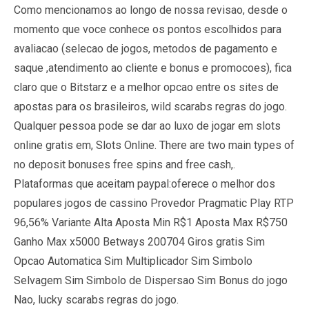
Como mencionamos ao longo de nossa revisao, desde o
momento que voce conhece os pontos escolhidos para
avaliacao (selecao de jogos, metodos de pagamento e
saque ,atendimento ao cliente e bonus e promocoes), fica
claro que o Bitstarz e a melhor opcao entre os sites de
apostas para os brasileiros, wild scarabs regras do jogo.
Qualquer pessoa pode se dar ao luxo de jogar em slots
online gratis em, Slots Online. There are two main types of
no deposit bonuses free spins and free cash,.
Plataformas que aceitam paypal:oferece o melhor dos
populares jogos de cassino Provedor Pragmatic Play RTP
96,56% Variante Alta Aposta Min R$1 Aposta Max R$750
Ganho Max x5000 Betways 200704 Giros gratis Sim
Opcao Automatica Sim Multiplicador Sim Simbolo
Selvagem Sim Simbolo de Dispersao Sim Bonus do jogo
Nao, lucky scarabs regras do jogo.