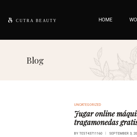
HOME
WO
Blog
UNCATEGORIZED
Jugar online máqui
tragamonedas grati
BY
TEST43711160
SEPTEMBER 3, 20