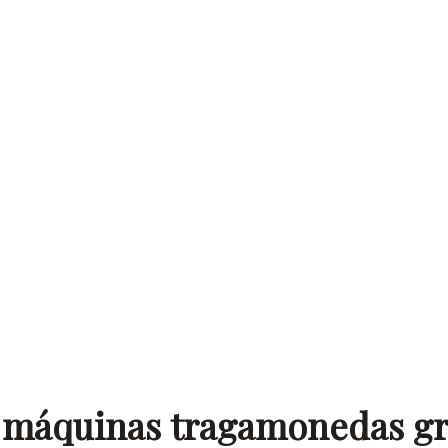
e máquinas tragamonedas gr