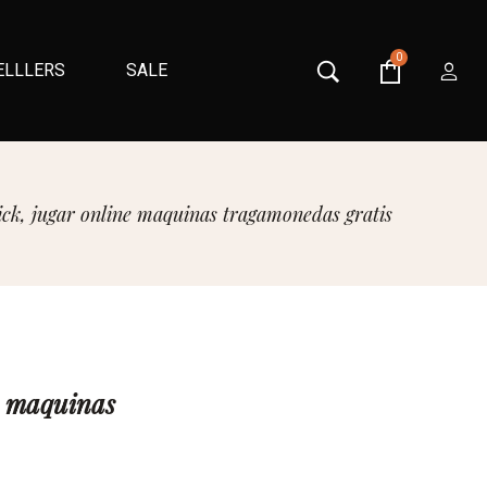
0
ELLLERS
SALE
ck, jugar online maquinas tragamonedas gratis
e maquinas