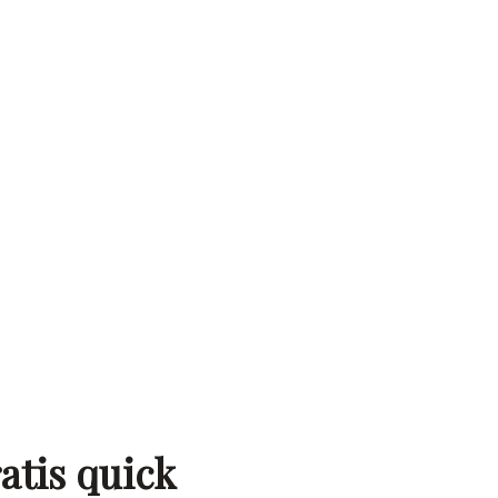
atis quick